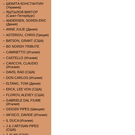
ШЕКИТА КОНСТАНТИН
(Украина)
ЯШТЫЛОВ ВИКТОР
(Санкт-Петербург)
ANDERSEN, SOREN ERIC
(Дания)
ANNE JULIE (Дания)
ASTERIOU, CHRIS (Греция)
BATSON, GRANT (США)
BO NORDH TRIBUTE
CAMINETTO (Италия)
CASTELLO (Италия)
CAVICCHI, CLAUDIO
(Италия)
DAVIS, RAD (США)
DON CARLOS (Италия)
ELTANG, TOM (Дания)
ERCK, LEE VON (США)
FLOROV, ALEXEY (США)
GABRIELE DAL FIUME
(Италия)
GEIGER PIPES (Швеция)
IAFISCO, DAVIDE (Италия)
IL DUCA (Италия)
J & J ARTISAN PIPES
(США)
J. ALAN (США)