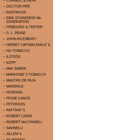
CORNELL & DIEHL
DOCTOR PIPE
EASTWOOD
ERIK STOKKEBYE 4th
GENERATION
FRIBOURG & TREYER
G. L. PEASE
JOHN AYLESBURY
HERMIT CAPTAIN EARLE`S
HU-TOBACCO
ILSTEDS
KOPP
MAC BAREN
MARKONIE`S TOBACCO
MASTRO DE PAJA
MAVERICK
NORDING
PESSE CANOE
PETERSON
RATTRAY`S
ROBERT LEWIS
ROBERT McCONNELL
SAVINELLI
SILLEM`S
SILVERADO