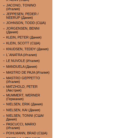
JACONO, TONINO
(Италия)
JEPPESEN, PEDER /
NEERUP (Дания)
JOHNSON, TODD (США)
JORGENSEN, BENNI
(Дания)
KLEIN, PETER (Дания)
KLEIN, SCOTT (США)
KNUDSEN, TEDDY (Дания)
L`ANATRA (Италия)
LE NUVOLE (Италия)
MANDUELA (Дания)
MASTRO DE PAJA (Италия)
MASTRO GEPPETTO
(Италия)
MATZHOLD, PETER
(Австрия)
MUMMERT, WERNER
(Германия)
NIELSEN, ERIK (Дания)
NIELSEN, KAI (Дания)
NIELSEN, TONNI (США/
Дания)
PASCUCCI, MARIO
(Италия)
POHLMANN, BRAD (США)