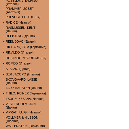
POSELLA, VITALIANO
(Италия)
PRAMMER, JOSEF
(Австрия)
PREVOST, PETE (США)
RADICE (Италия)
RASMUSSEN, KENT
(Дания)
REFBJERG (Дания)
REIS, JOAO (Дания)
RICHARD, TOM (Германия)
RINALDO (Италия)
ROLANDO NEGOITA (США)
ROMEO (Италия)
S. BANG (Дания)
SER JACOPO (Италия)
SKOVGAARD, LASSE
(Дания)
TARP, KARSTEN (Дания)
THILO, REINER (Германия)
TSUGE IKEBANA (Япония)
VESTERHOLM, JON
(Дания)
VIPRATI, LUIGI (Италия)
VOLLMER & NILSSON
(Швеция)
WALLENSTEIN (Германия)