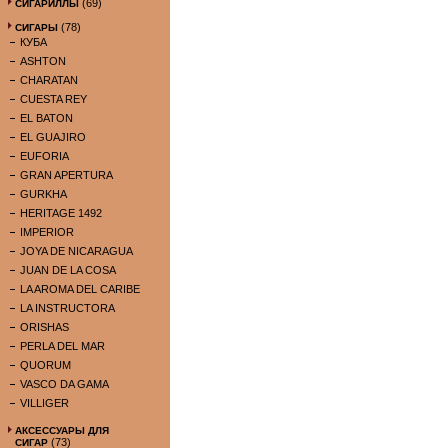
(69)
СИГАРИЛЛЫ
(78)
СИГАРЫ
КУБА
ASHTON
CHARATAN
CUESTA REY
EL BATON
EL GUAJIRO
EUFORIA
GRAN APERTURA
GURKHA
HERITAGE 1492
IMPERIOR
JOYA DE NICARAGUA
JUAN DE LA COSA
LA AROMA DEL CARIBE
LA INSTRUCTORA
ORISHAS
PERLA DEL MAR
QUORUM
VASCO DA GAMA
VILLIGER
АКСЕССУАРЫ ДЛЯ
(73)
СИГАР