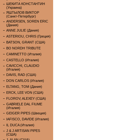
ШЕКИТА КОНСТАНТИН
(Украина)
ЯШТЫЛОВ ВИКТОР
(Санкт-Петербург)
ANDERSEN, SOREN ERIC
(Дания)
ANNE JULIE (Дания)
ASTERIOU, CHRIS (Греция)
BATSON, GRANT (США)
BO NORDH TRIBUTE
CAMINETTO (Италия)
CASTELLO (Италия)
CAVICCHI, CLAUDIO
(Италия)
DAVIS, RAD (США)
DON CARLOS (Италия)
ELTANG, TOM (Дания)
ERCK, LEE VON (США)
FLOROV, ALEXEY (США)
GABRIELE DAL FIUME
(Италия)
GEIGER PIPES (Швеция)
IAFISCO, DAVIDE (Италия)
IL DUCA (Италия)
J & J ARTISAN PIPES
(США)
J. ALAN (США)