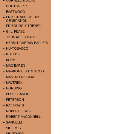
CORNELL & DIEHL
DOCTOR PIPE
EASTWOOD
ERIK STOKKEBYE 4th
GENERATION
FRIBOURG & TREYER
G. L. PEASE
JOHN AYLESBURY
HERMIT CAPTAIN EARLE`S
HU-TOBACCO
ILSTEDS
KOPP
MAC BAREN
MARKONIE`S TOBACCO
MASTRO DE PAJA
MAVERICK
NORDING
PESSE CANOE
PETERSON
RATTRAY`S
ROBERT LEWIS
ROBERT McCONNELL
SAVINELLI
SILLEM`S
SILVERADO