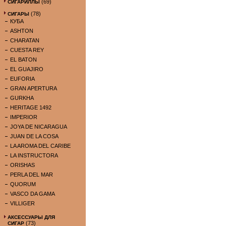
(69)
СИГАРИЛЛЫ
(78)
СИГАРЫ
КУБА
ASHTON
CHARATAN
CUESTA REY
EL BATON
EL GUAJIRO
EUFORIA
GRAN APERTURA
GURKHA
HERITAGE 1492
IMPERIOR
JOYA DE NICARAGUA
JUAN DE LA COSA
LA AROMA DEL CARIBE
LA INSTRUCTORA
ORISHAS
PERLA DEL MAR
QUORUM
VASCO DA GAMA
VILLIGER
АКСЕССУАРЫ ДЛЯ
(73)
СИГАР