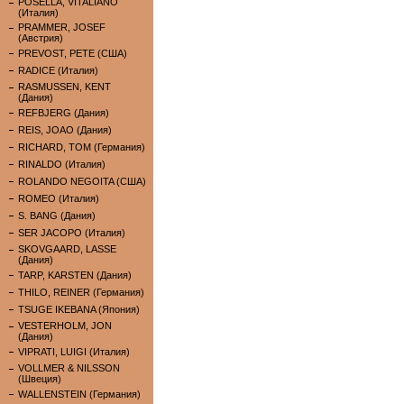
POSELLA, VITALIANO
(Италия)
PRAMMER, JOSEF
(Австрия)
PREVOST, PETE (США)
RADICE (Италия)
RASMUSSEN, KENT
(Дания)
REFBJERG (Дания)
REIS, JOAO (Дания)
RICHARD, TOM (Германия)
RINALDO (Италия)
ROLANDO NEGOITA (США)
ROMEO (Италия)
S. BANG (Дания)
SER JACOPO (Италия)
SKOVGAARD, LASSE
(Дания)
TARP, KARSTEN (Дания)
THILO, REINER (Германия)
TSUGE IKEBANA (Япония)
VESTERHOLM, JON
(Дания)
VIPRATI, LUIGI (Италия)
VOLLMER & NILSSON
(Швеция)
WALLENSTEIN (Германия)