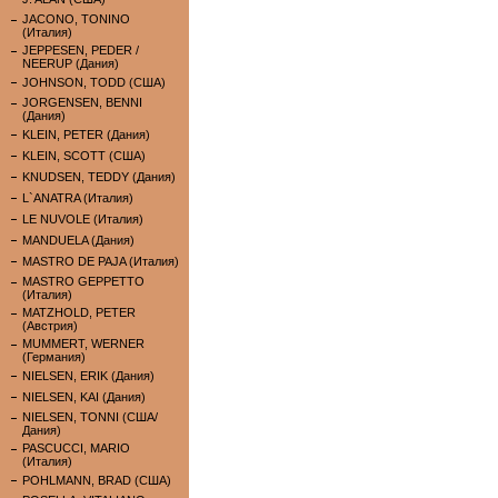
JACONO, TONINO
(Италия)
JEPPESEN, PEDER /
NEERUP (Дания)
JOHNSON, TODD (США)
JORGENSEN, BENNI
(Дания)
KLEIN, PETER (Дания)
KLEIN, SCOTT (США)
KNUDSEN, TEDDY (Дания)
L`ANATRA (Италия)
LE NUVOLE (Италия)
MANDUELA (Дания)
MASTRO DE PAJA (Италия)
MASTRO GEPPETTO
(Италия)
MATZHOLD, PETER
(Австрия)
MUMMERT, WERNER
(Германия)
NIELSEN, ERIK (Дания)
NIELSEN, KAI (Дания)
NIELSEN, TONNI (США/
Дания)
PASCUCCI, MARIO
(Италия)
POHLMANN, BRAD (США)