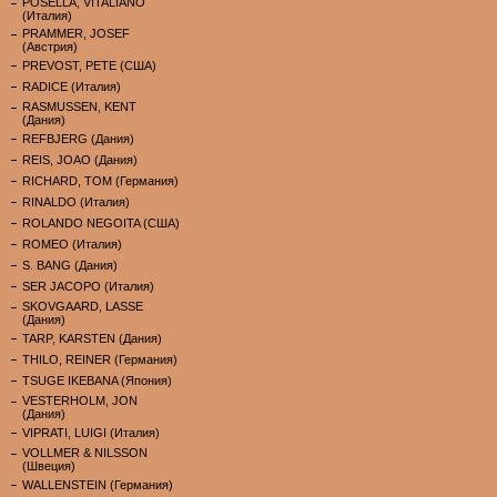
POSELLA, VITALIANO
(Италия)
PRAMMER, JOSEF
(Австрия)
PREVOST, PETE (США)
RADICE (Италия)
RASMUSSEN, KENT
(Дания)
REFBJERG (Дания)
REIS, JOAO (Дания)
RICHARD, TOM (Германия)
RINALDO (Италия)
ROLANDO NEGOITA (США)
ROMEO (Италия)
S. BANG (Дания)
SER JACOPO (Италия)
SKOVGAARD, LASSE
(Дания)
TARP, KARSTEN (Дания)
THILO, REINER (Германия)
TSUGE IKEBANA (Япония)
VESTERHOLM, JON
(Дания)
VIPRATI, LUIGI (Италия)
VOLLMER & NILSSON
(Швеция)
WALLENSTEIN (Германия)