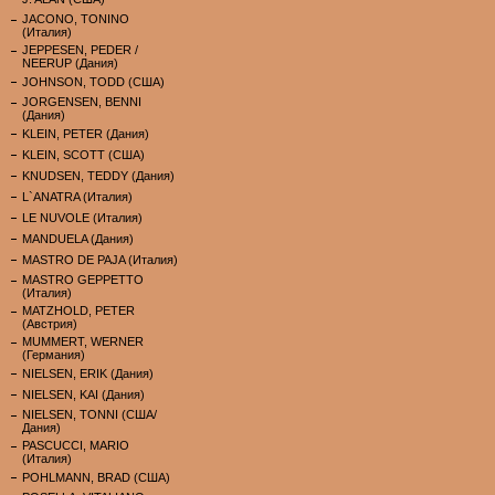
JACONO, TONINO
(Италия)
JEPPESEN, PEDER /
NEERUP (Дания)
JOHNSON, TODD (США)
JORGENSEN, BENNI
(Дания)
KLEIN, PETER (Дания)
KLEIN, SCOTT (США)
KNUDSEN, TEDDY (Дания)
L`ANATRA (Италия)
LE NUVOLE (Италия)
MANDUELA (Дания)
MASTRO DE PAJA (Италия)
MASTRO GEPPETTO
(Италия)
MATZHOLD, PETER
(Австрия)
MUMMERT, WERNER
(Германия)
NIELSEN, ERIK (Дания)
NIELSEN, KAI (Дания)
NIELSEN, TONNI (США/
Дания)
PASCUCCI, MARIO
(Италия)
POHLMANN, BRAD (США)