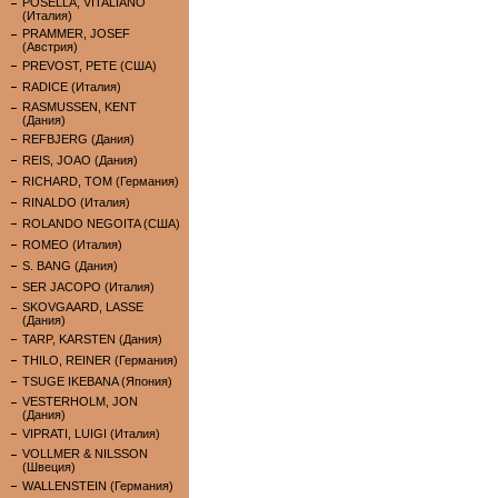
POSELLA, VITALIANO
(Италия)
PRAMMER, JOSEF
(Австрия)
PREVOST, PETE (США)
RADICE (Италия)
RASMUSSEN, KENT
(Дания)
REFBJERG (Дания)
REIS, JOAO (Дания)
RICHARD, TOM (Германия)
RINALDO (Италия)
ROLANDO NEGOITA (США)
ROMEO (Италия)
S. BANG (Дания)
SER JACOPO (Италия)
SKOVGAARD, LASSE
(Дания)
TARP, KARSTEN (Дания)
THILO, REINER (Германия)
TSUGE IKEBANA (Япония)
VESTERHOLM, JON
(Дания)
VIPRATI, LUIGI (Италия)
VOLLMER & NILSSON
(Швеция)
WALLENSTEIN (Германия)