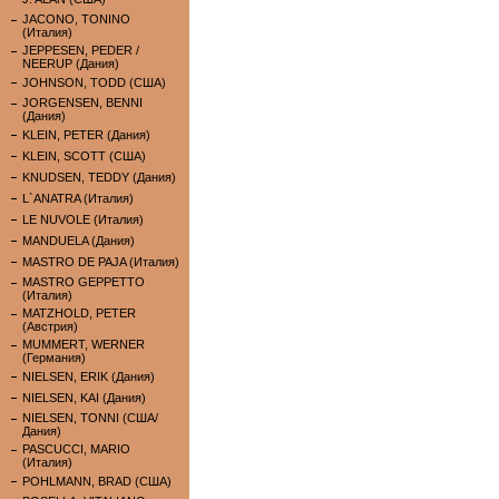
JACONO, TONINO
(Италия)
JEPPESEN, PEDER /
NEERUP (Дания)
JOHNSON, TODD (США)
JORGENSEN, BENNI
(Дания)
KLEIN, PETER (Дания)
KLEIN, SCOTT (США)
KNUDSEN, TEDDY (Дания)
L`ANATRA (Италия)
LE NUVOLE (Италия)
MANDUELA (Дания)
MASTRO DE PAJA (Италия)
MASTRO GEPPETTO
(Италия)
MATZHOLD, PETER
(Австрия)
MUMMERT, WERNER
(Германия)
NIELSEN, ERIK (Дания)
NIELSEN, KAI (Дания)
NIELSEN, TONNI (США/
Дания)
PASCUCCI, MARIO
(Италия)
POHLMANN, BRAD (США)