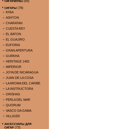
(69)
СИГАРИЛЛЫ
(78)
СИГАРЫ
КУБА
ASHTON
CHARATAN
CUESTA REY
EL BATON
EL GUAJIRO
EUFORIA
GRAN APERTURA
GURKHA
HERITAGE 1492
IMPERIOR
JOYA DE NICARAGUA
JUAN DE LA COSA
LA AROMA DEL CARIBE
LA INSTRUCTORA
ORISHAS
PERLA DEL MAR
QUORUM
VASCO DA GAMA
VILLIGER
АКСЕССУАРЫ ДЛЯ
(73)
СИГАР