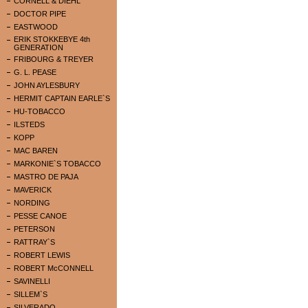
CORNELL & DIEHL
DOCTOR PIPE
EASTWOOD
ERIK STOKKEBYE 4th
GENERATION
FRIBOURG & TREYER
G. L. PEASE
JOHN AYLESBURY
HERMIT CAPTAIN EARLE`S
HU-TOBACCO
ILSTEDS
KOPP
MAC BAREN
MARKONIE`S TOBACCO
MASTRO DE PAJA
MAVERICK
NORDING
PESSE CANOE
PETERSON
RATTRAY`S
ROBERT LEWIS
ROBERT McCONNELL
SAVINELLI
SILLEM`S
SILVERADO