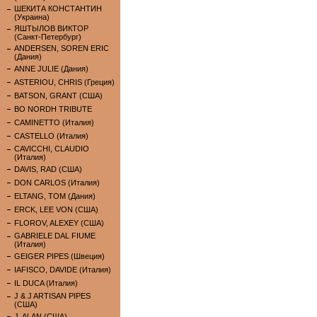
ШЕКИТА КОНСТАНТИН
(Украина)
ЯШТЫЛОВ ВИКТОР
(Санкт-Петербург)
ANDERSEN, SOREN ERIC
(Дания)
ANNE JULIE (Дания)
ASTERIOU, CHRIS (Греция)
BATSON, GRANT (США)
BO NORDH TRIBUTE
CAMINETTO (Италия)
CASTELLO (Италия)
CAVICCHI, CLAUDIO
(Италия)
DAVIS, RAD (США)
DON CARLOS (Италия)
ELTANG, TOM (Дания)
ERCK, LEE VON (США)
FLOROV, ALEXEY (США)
GABRIELE DAL FIUME
(Италия)
GEIGER PIPES (Швеция)
IAFISCO, DAVIDE (Италия)
IL DUCA (Италия)
J & J ARTISAN PIPES
(США)
J. ALAN (США)