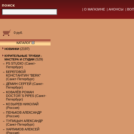
|
О МАГАЗИНЕ
|
АНОНСЫ
|
ВОП
0 руб.
КАТАЛОГ
(2197)
НОВИНКИ
КУРИТЕЛЬНЫЕ ТРУБКИ -
(529)
МАСТЕРА И СТУДИИ
PS STUDIO (Санкт-
Петербург)
БЕРЕГОВОЙ
КОНСТАНТИН "BERK"
(Санкт-Петербург)
ДЁМИН СЕРГЕЙ (Санкт-
Петербург)
КОВАЛЁВ РОМАН
DOCTOR`S PIPES (Санкт-
Петербург)
КОЗЫРЕВ НИКОЛАЙ
(Россия)
ПЕНЬКОВ АЛЕКСАНДР
(Россия)
ТУПИЦЫН АЛЕКСАНДР
(Санкт-Петербург)
ХАРЛАМОВ АЛЕКСЕЙ
(Россия)