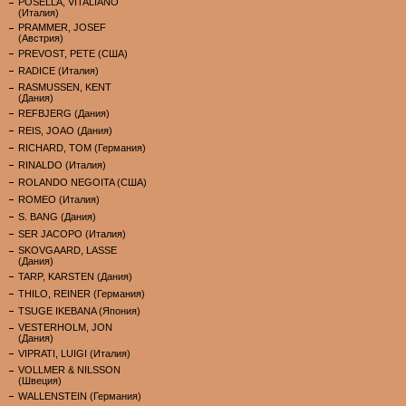
POSELLA, VITALIANO
(Италия)
PRAMMER, JOSEF
(Австрия)
PREVOST, PETE (США)
RADICE (Италия)
RASMUSSEN, KENT
(Дания)
REFBJERG (Дания)
REIS, JOAO (Дания)
RICHARD, TOM (Германия)
RINALDO (Италия)
ROLANDO NEGOITA (США)
ROMEO (Италия)
S. BANG (Дания)
SER JACOPO (Италия)
SKOVGAARD, LASSE
(Дания)
TARP, KARSTEN (Дания)
THILO, REINER (Германия)
TSUGE IKEBANA (Япония)
VESTERHOLM, JON
(Дания)
VIPRATI, LUIGI (Италия)
VOLLMER & NILSSON
(Швеция)
WALLENSTEIN (Германия)