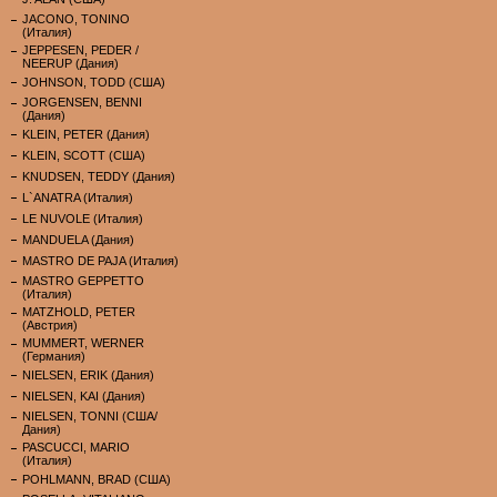
JACONO, TONINO
(Италия)
JEPPESEN, PEDER /
NEERUP (Дания)
JOHNSON, TODD (США)
JORGENSEN, BENNI
(Дания)
KLEIN, PETER (Дания)
KLEIN, SCOTT (США)
KNUDSEN, TEDDY (Дания)
L`ANATRA (Италия)
LE NUVOLE (Италия)
MANDUELA (Дания)
MASTRO DE PAJA (Италия)
MASTRO GEPPETTO
(Италия)
MATZHOLD, PETER
(Австрия)
MUMMERT, WERNER
(Германия)
NIELSEN, ERIK (Дания)
NIELSEN, KAI (Дания)
NIELSEN, TONNI (США/
Дания)
PASCUCCI, MARIO
(Италия)
POHLMANN, BRAD (США)