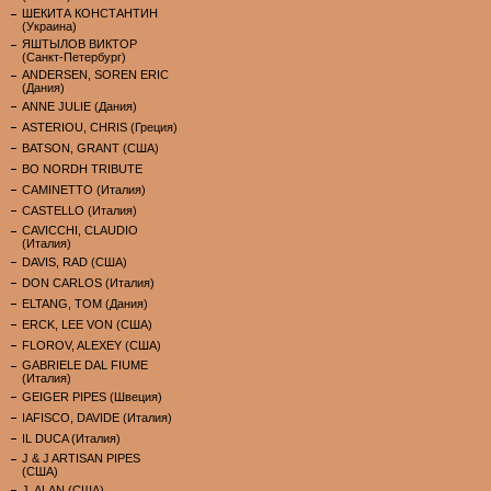
ШЕКИТА КОНСТАНТИН
(Украина)
ЯШТЫЛОВ ВИКТОР
(Санкт-Петербург)
ANDERSEN, SOREN ERIC
(Дания)
ANNE JULIE (Дания)
ASTERIOU, CHRIS (Греция)
BATSON, GRANT (США)
BO NORDH TRIBUTE
CAMINETTO (Италия)
CASTELLO (Италия)
CAVICCHI, CLAUDIO
(Италия)
DAVIS, RAD (США)
DON CARLOS (Италия)
ELTANG, TOM (Дания)
ERCK, LEE VON (США)
FLOROV, ALEXEY (США)
GABRIELE DAL FIUME
(Италия)
GEIGER PIPES (Швеция)
IAFISCO, DAVIDE (Италия)
IL DUCA (Италия)
J & J ARTISAN PIPES
(США)
J. ALAN (США)