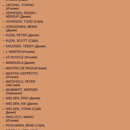
JACONO, TONINO
(Италия)
JEPPESEN, PEDER /
NEERUP (Дания)
JOHNSON, TODD (США)
JORGENSEN, BENNI
(Дания)
KLEIN, PETER (Дания)
KLEIN, SCOTT (США)
KNUDSEN, TEDDY (Дания)
L`ANATRA (Италия)
LE NUVOLE (Италия)
MANDUELA (Дания)
MASTRO DE PAJA (Италия)
MASTRO GEPPETTO
(Италия)
MATZHOLD, PETER
(Австрия)
MUMMERT, WERNER
(Германия)
NIELSEN, ERIK (Дания)
NIELSEN, KAI (Дания)
NIELSEN, TONNI (США/
Дания)
PASCUCCI, MARIO
(Италия)
POHLMANN, BRAD (США)