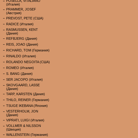
POSELLA, VITALIANO
(Италия)
PRAMMER, JOSEF
(Австрия)
PREVOST, PETE (США)
RADICE (Италия)
RASMUSSEN, KENT
(Дания)
REFBJERG (Дания)
REIS, JOAO (Дания)
RICHARD, TOM (Германия)
RINALDO (Италия)
ROLANDO NEGOITA (США)
ROMEO (Италия)
S. BANG (Дания)
SER JACOPO (Италия)
SKOVGAARD, LASSE
(Дания)
TARP, KARSTEN (Дания)
THILO, REINER (Германия)
TSUGE IKEBANA (Япония)
VESTERHOLM, JON
(Дания)
VIPRATI, LUIGI (Италия)
VOLLMER & NILSSON
(Швеция)
WALLENSTEIN (Германия)