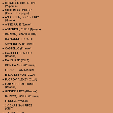
ШЕКИТА КОНСТАНТИН
(Украина)
ЯШТЫЛОВ ВИКТОР
(Санкт-Петербург)
ANDERSEN, SOREN ERIC
(Дания)
ANNE JULIE (Дания)
ASTERIOU, CHRIS (Греция)
BATSON, GRANT (США)
BO NORDH TRIBUTE
CAMINETTO (Италия)
CASTELLO (Италия)
CAVICCHI, CLAUDIO
(Италия)
DAVIS, RAD (США)
DON CARLOS (Италия)
ELTANG, TOM (Дания)
ERCK, LEE VON (США)
FLOROV, ALEXEY (США)
GABRIELE DAL FIUME
(Италия)
GEIGER PIPES (Швеция)
IAFISCO, DAVIDE (Италия)
IL DUCA (Италия)
J & J ARTISAN PIPES
(США)
J. ALAN (США)