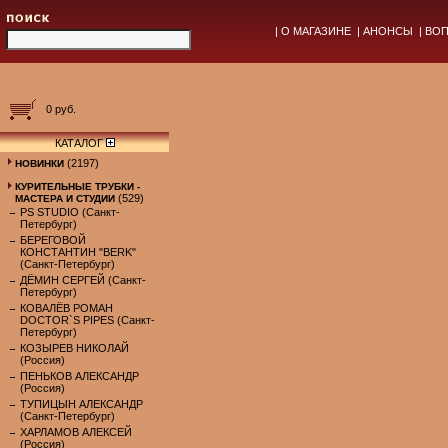
|
О МАГАЗИНЕ
|
АНОНСЫ
|
ВОП
0 руб.
КАТАЛОГ
(2197)
НОВИНКИ
КУРИТЕЛЬНЫЕ ТРУБКИ -
(529)
МАСТЕРА И СТУДИИ
PS STUDIO (Санкт-
Петербург)
БЕРЕГОВОЙ
КОНСТАНТИН "BERK"
(Санкт-Петербург)
ДЁМИН СЕРГЕЙ (Санкт-
Петербург)
КОВАЛЁВ РОМАН
DOCTOR`S PIPES (Санкт-
Петербург)
КОЗЫРЕВ НИКОЛАЙ
(Россия)
ПЕНЬКОВ АЛЕКСАНДР
(Россия)
ТУПИЦЫН АЛЕКСАНДР
(Санкт-Петербург)
ХАРЛАМОВ АЛЕКСЕЙ
(Россия)