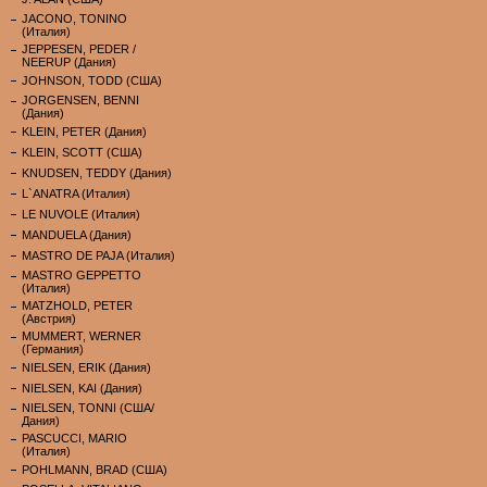
JACONO, TONINO
(Италия)
JEPPESEN, PEDER /
NEERUP (Дания)
JOHNSON, TODD (США)
JORGENSEN, BENNI
(Дания)
KLEIN, PETER (Дания)
KLEIN, SCOTT (США)
KNUDSEN, TEDDY (Дания)
L`ANATRA (Италия)
LE NUVOLE (Италия)
MANDUELA (Дания)
MASTRO DE PAJA (Италия)
MASTRO GEPPETTO
(Италия)
MATZHOLD, PETER
(Австрия)
MUMMERT, WERNER
(Германия)
NIELSEN, ERIK (Дания)
NIELSEN, KAI (Дания)
NIELSEN, TONNI (США/
Дания)
PASCUCCI, MARIO
(Италия)
POHLMANN, BRAD (США)