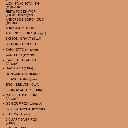
ШЕКИТА КОНСТАНТИН
(Украина)
ЯШТЫЛОВ ВИКТОР
(Санкт-Петербург)
ANDERSEN, SOREN ERIC
(Дания)
ANNE JULIE (Дания)
ASTERIOU, CHRIS (Греция)
BATSON, GRANT (США)
BO NORDH TRIBUTE
CAMINETTO (Италия)
CASTELLO (Италия)
CAVICCHI, CLAUDIO
(Италия)
DAVIS, RAD (США)
DON CARLOS (Италия)
ELTANG, TOM (Дания)
ERCK, LEE VON (США)
FLOROV, ALEXEY (США)
GABRIELE DAL FIUME
(Италия)
GEIGER PIPES (Швеция)
IAFISCO, DAVIDE (Италия)
IL DUCA (Италия)
J & J ARTISAN PIPES
(США)
J. ALAN (США)