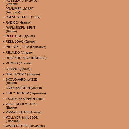
POSELLA, VITALIANO
(Италия)
PRAMMER, JOSEF
(Австрия)
PREVOST, PETE (США)
RADICE (Италия)
RASMUSSEN, KENT
(Дания)
REFBJERG (Дания)
REIS, JOAO (Дания)
RICHARD, TOM (Германия)
RINALDO (Италия)
ROLANDO NEGOITA (США)
ROMEO (Италия)
S. BANG (Дания)
SER JACOPO (Италия)
SKOVGAARD, LASSE
(Дания)
TARP, KARSTEN (Дания)
THILO, REINER (Германия)
TSUGE IKEBANA (Япония)
VESTERHOLM, JON
(Дания)
VIPRATI, LUIGI (Италия)
VOLLMER & NILSSON
(Швеция)
WALLENSTEIN (Германия)