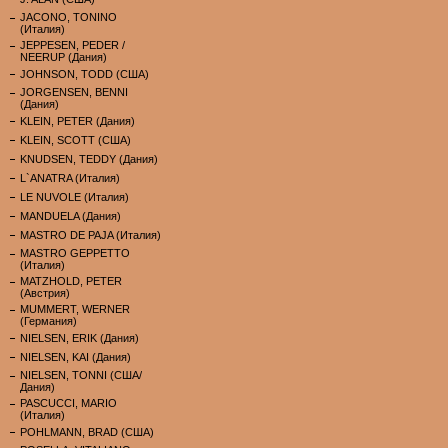
JACONO, TONINO
(Италия)
JEPPESEN, PEDER /
NEERUP (Дания)
JOHNSON, TODD (США)
JORGENSEN, BENNI
(Дания)
KLEIN, PETER (Дания)
KLEIN, SCOTT (США)
KNUDSEN, TEDDY (Дания)
L`ANATRA (Италия)
LE NUVOLE (Италия)
MANDUELA (Дания)
MASTRO DE PAJA (Италия)
MASTRO GEPPETTO
(Италия)
MATZHOLD, PETER
(Австрия)
MUMMERT, WERNER
(Германия)
NIELSEN, ERIK (Дания)
NIELSEN, KAI (Дания)
NIELSEN, TONNI (США/
Дания)
PASCUCCI, MARIO
(Италия)
POHLMANN, BRAD (США)