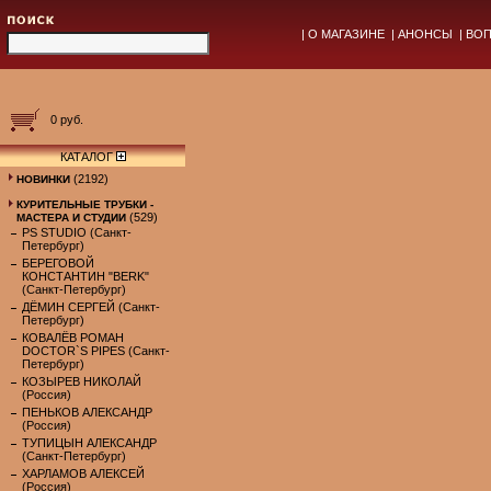
|
О МАГАЗИНЕ
|
АНОНСЫ
|
ВОП
0 руб.
КАТАЛОГ
(2192)
НОВИНКИ
КУРИТЕЛЬНЫЕ ТРУБКИ -
(529)
МАСТЕРА И СТУДИИ
PS STUDIO (Санкт-
Петербург)
БЕРЕГОВОЙ
КОНСТАНТИН "BERK"
(Санкт-Петербург)
ДЁМИН СЕРГЕЙ (Санкт-
Петербург)
КОВАЛЁВ РОМАН
DOCTOR`S PIPES (Санкт-
Петербург)
КОЗЫРЕВ НИКОЛАЙ
(Россия)
ПЕНЬКОВ АЛЕКСАНДР
(Россия)
ТУПИЦЫН АЛЕКСАНДР
(Санкт-Петербург)
ХАРЛАМОВ АЛЕКСЕЙ
(Россия)