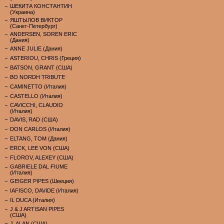
ШЕКИТА КОНСТАНТИН
(Украина)
ЯШТЫЛОВ ВИКТОР
(Санкт-Петербург)
ANDERSEN, SOREN ERIC
(Дания)
ANNE JULIE (Дания)
ASTERIOU, CHRIS (Греция)
BATSON, GRANT (США)
BO NORDH TRIBUTE
CAMINETTO (Италия)
CASTELLO (Италия)
CAVICCHI, CLAUDIO
(Италия)
DAVIS, RAD (США)
DON CARLOS (Италия)
ELTANG, TOM (Дания)
ERCK, LEE VON (США)
FLOROV, ALEXEY (США)
GABRIELE DAL FIUME
(Италия)
GEIGER PIPES (Швеция)
IAFISCO, DAVIDE (Италия)
IL DUCA (Италия)
J & J ARTISAN PIPES
(США)
J. ALAN (США)