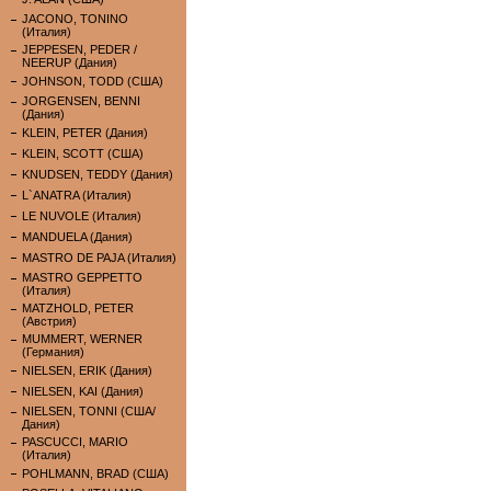
JACONO, TONINO
(Италия)
JEPPESEN, PEDER /
NEERUP (Дания)
JOHNSON, TODD (США)
JORGENSEN, BENNI
(Дания)
KLEIN, PETER (Дания)
KLEIN, SCOTT (США)
KNUDSEN, TEDDY (Дания)
L`ANATRA (Италия)
LE NUVOLE (Италия)
MANDUELA (Дания)
MASTRO DE PAJA (Италия)
MASTRO GEPPETTO
(Италия)
MATZHOLD, PETER
(Австрия)
MUMMERT, WERNER
(Германия)
NIELSEN, ERIK (Дания)
NIELSEN, KAI (Дания)
NIELSEN, TONNI (США/
Дания)
PASCUCCI, MARIO
(Италия)
POHLMANN, BRAD (США)