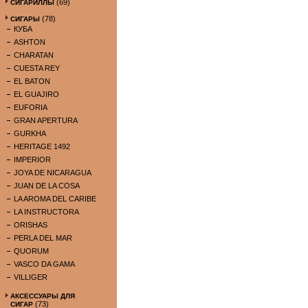
(69)
СИГАРИЛЛЫ
(78)
СИГАРЫ
КУБА
ASHTON
CHARATAN
CUESTA REY
EL BATON
EL GUAJIRO
EUFORIA
GRAN APERTURA
GURKHA
HERITAGE 1492
IMPERIOR
JOYA DE NICARAGUA
JUAN DE LA COSA
LA AROMA DEL CARIBE
LA INSTRUCTORA
ORISHAS
PERLA DEL MAR
QUORUM
VASCO DA GAMA
VILLIGER
АКСЕССУАРЫ ДЛЯ
(73)
СИГАР