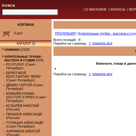
|
О МАГАЗИНЕ
|
АНОНСЫ
|
ВОП
КОРЗИНА
0 руб.
ПРОДУКЦИЯ
/
Курительные трубки - мастера и сту
Всего позиций - 8
показать все
КАТАЛОГ
Перейти на страницу:
1
(2192)
НОВИНКИ
КУРИТЕЛЬНЫЕ ТРУБКИ -
(529)
МАСТЕРА И СТУДИИ
Извините, товар в данн
PS STUDIO (Санкт-
Петербург)
БЕРЕГОВОЙ
показать все
Перейти на страницу:
1
КОНСТАНТИН "BERK"
(Санкт-Петербург)
ДЁМИН СЕРГЕЙ (Санкт-
Петербург)
КОВАЛЁВ РОМАН
DOCTOR`S PIPES (Санкт-
Петербург)
КОЗЫРЕВ НИКОЛАЙ
(Россия)
ПЕНЬКОВ АЛЕКСАНДР
(Россия)
ТУПИЦЫН АЛЕКСАНДР
(Санкт-Петербург)
ХАРЛАМОВ АЛЕКСЕЙ
(Россия)