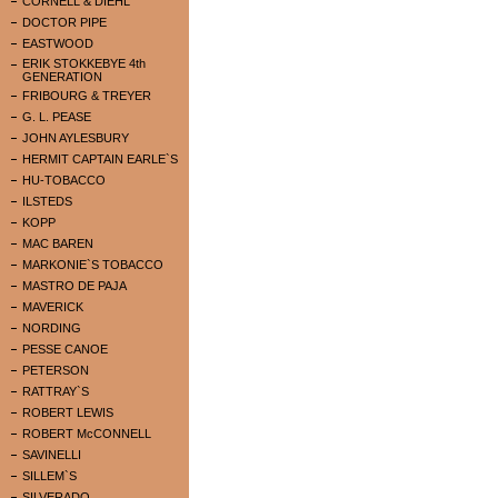
CORNELL & DIEHL
DOCTOR PIPE
EASTWOOD
ERIK STOKKEBYE 4th
GENERATION
FRIBOURG & TREYER
G. L. PEASE
JOHN AYLESBURY
HERMIT CAPTAIN EARLE`S
HU-TOBACCO
ILSTEDS
KOPP
MAC BAREN
MARKONIE`S TOBACCO
MASTRO DE PAJA
MAVERICK
NORDING
PESSE CANOE
PETERSON
RATTRAY`S
ROBERT LEWIS
ROBERT McCONNELL
SAVINELLI
SILLEM`S
SILVERADO