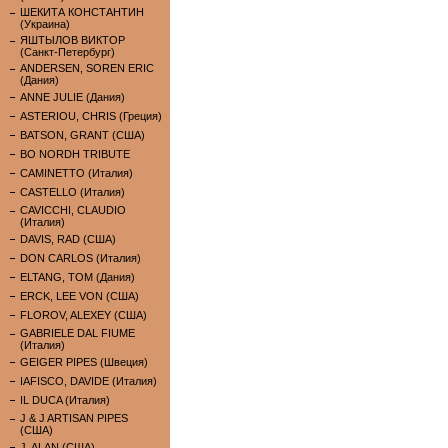
ШЕКИТА КОНСТАНТИН
(Украина)
ЯШТЫЛОВ ВИКТОР
(Санкт-Петербург)
ANDERSEN, SOREN ERIC
(Дания)
ANNE JULIE (Дания)
ASTERIOU, CHRIS (Греция)
BATSON, GRANT (США)
BO NORDH TRIBUTE
CAMINETTO (Италия)
CASTELLO (Италия)
CAVICCHI, CLAUDIO
(Италия)
DAVIS, RAD (США)
DON CARLOS (Италия)
ELTANG, TOM (Дания)
ERCK, LEE VON (США)
FLOROV, ALEXEY (США)
GABRIELE DAL FIUME
(Италия)
GEIGER PIPES (Швеция)
IAFISCO, DAVIDE (Италия)
IL DUCA (Италия)
J & J ARTISAN PIPES
(США)
J. ALAN (США)