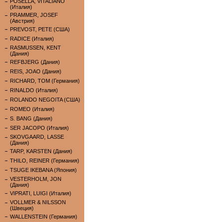
POSELLA, VITALIANO
(Италия)
PRAMMER, JOSEF
(Австрия)
PREVOST, PETE (США)
RADICE (Италия)
RASMUSSEN, KENT
(Дания)
REFBJERG (Дания)
REIS, JOAO (Дания)
RICHARD, TOM (Германия)
RINALDO (Италия)
ROLANDO NEGOITA (США)
ROMEO (Италия)
S. BANG (Дания)
SER JACOPO (Италия)
SKOVGAARD, LASSE
(Дания)
TARP, KARSTEN (Дания)
THILO, REINER (Германия)
TSUGE IKEBANA (Япония)
VESTERHOLM, JON
(Дания)
VIPRATI, LUIGI (Италия)
VOLLMER & NILSSON
(Швеция)
WALLENSTEIN (Германия)