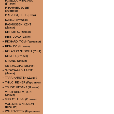
POSELLA, VITALIANO
(Италия)
PRAMMER, JOSEF
(Австрия)
PREVOST, PETE (США)
RADICE (Италия)
RASMUSSEN, KENT
(Дания)
REFBJERG (Дания)
REIS, JOAO (Дания)
RICHARD, TOM (Германия)
RINALDO (Италия)
ROLANDO NEGOITA (США)
ROMEO (Италия)
S. BANG (Дания)
SER JACOPO (Италия)
SKOVGAARD, LASSE
(Дания)
TARP, KARSTEN (Дания)
THILO, REINER (Германия)
TSUGE IKEBANA (Япония)
VESTERHOLM, JON
(Дания)
VIPRATI, LUIGI (Италия)
VOLLMER & NILSSON
(Швеция)
WALLENSTEIN (Германия)