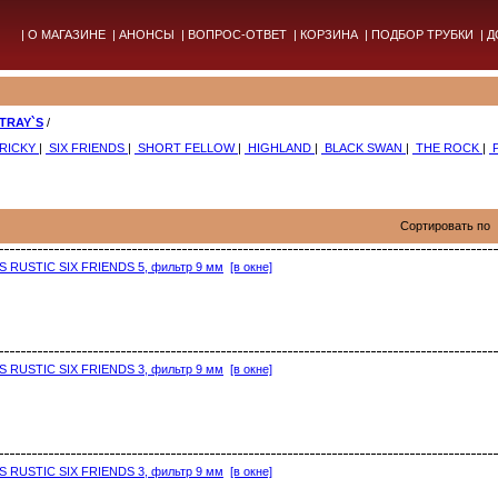
|
О МАГАЗИНЕ
|
АНОНСЫ
|
ВОПРОС-ОТВЕТ
|
КОРЗИНА
|
ПОДБОР ТРУБКИ
|
Д
TRAY`S
/
 RICKY
|
SIX FRIENDS
|
SHORT FELLOW
|
HIGHLAND
|
BLACK SWAN
|
THE ROCK
|
Сортировать по
S RUSTIC SIX FRIENDS 5, фильтр 9 мм
[в окне]
S RUSTIC SIX FRIENDS 3, фильтр 9 мм
[в окне]
S RUSTIC SIX FRIENDS 3, фильтр 9 мм
[в окне]