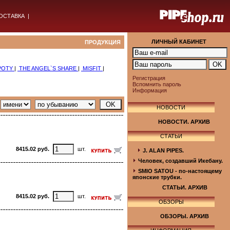
ОСТАВКА
|
ЛИЧНЫЙ КАБИНЕТ
ПРОДУКЦИЯ
POTY
|
THE ANGEL`S SHARE
|
MISFIT
|
Регистрация
Вспомнить пароль
Информация
НОВОСТИ
НОВОСТИ. АРХИВ
СТАТЬИ
8415.02 руб.
шт.
J. ALAN PIPES.
Человек, создавший Икебану.
SMIO SATOU - по-настоящему
японские трубки.
СТАТЬИ. АРХИВ
8415.02 руб.
шт.
ОБЗОРЫ
ОБЗОРЫ. АРХИВ