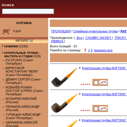
КОРЗИНА
0 руб.
ПРОДУКЦИЯ
/
Серийные курительные трубки
/
RAT
Производитель: |
Все
|
CHUBBY JACKEY
|
TRICKY
КАТАЛОГ
NIMBUS
|
(2192)
Всего позиций - 23
НОВИНКИ
1
Перейти на страницу:
2
3
показать все
КУРИТЕЛЬНЫЕ ТРУБКИ -
(529)
МАСТЕРА И СТУДИИ
PS STUDIO (Санкт-
Петербург)
БЕРЕГОВОЙ
Курительная трубка RATTRAY`
КОНСТАНТИН "BERK"
(Санкт-Петербург)
ДЁМИН СЕРГЕЙ (Санкт-
Петербург)
КОВАЛЁВ РОМАН
DOCTOR`S PIPES (Санкт-
Петербург)
Курительная трубка RATTRAY`
КОЗЫРЕВ НИКОЛАЙ
(Россия)
ПЕНЬКОВ АЛЕКСАНДР
(Россия)
ТУПИЦЫН АЛЕКСАНДР
(Санкт-Петербург)
Курительная трубка RATTRAY`
ХАРЛАМОВ АЛЕКСЕЙ
(Россия)