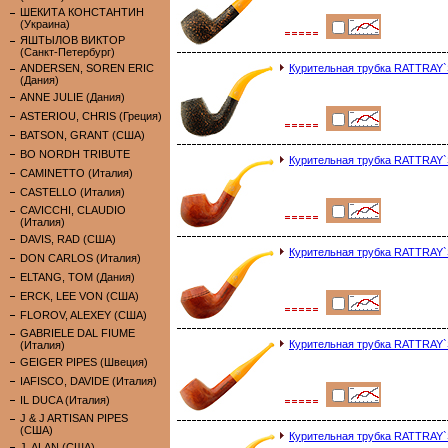
ШЕКИТА КОНСТАНТИН
(Украина)
ЯШТЫЛОВ ВИКТОР
(Санкт-Петербург)
ANDERSEN, SOREN ERIC
Курительная трубка RATTRAY`
(Дания)
ANNE JULIE (Дания)
ASTERIOU, CHRIS (Греция)
BATSON, GRANT (США)
BO NORDH TRIBUTE
Курительная трубка RATTRAY
CAMINETTO (Италия)
CASTELLO (Италия)
CAVICCHI, CLAUDIO
(Италия)
DAVIS, RAD (США)
Курительная трубка RATTRAY
DON CARLOS (Италия)
ELTANG, TOM (Дания)
ERCK, LEE VON (США)
FLOROV, ALEXEY (США)
GABRIELE DAL FIUME
Курительная трубка RATTRAY
(Италия)
GEIGER PIPES (Швеция)
IAFISCO, DAVIDE (Италия)
IL DUCA (Италия)
J & J ARTISAN PIPES
(США)
Курительная трубка RATTRAY
J. ALAN (США)