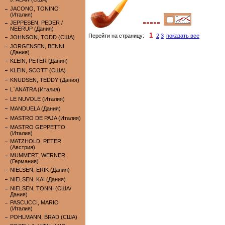
JACONO, TONINO
(Италия)
JEPPESEN, PEDER /
NEERUP (Дания)
1
Перейти на страницу:
2
3
показать все
JOHNSON, TODD (США)
JORGENSEN, BENNI
(Дания)
KLEIN, PETER (Дания)
KLEIN, SCOTT (США)
KNUDSEN, TEDDY (Дания)
L`ANATRA (Италия)
LE NUVOLE (Италия)
MANDUELA (Дания)
MASTRO DE PAJA (Италия)
MASTRO GEPPETTO
(Италия)
MATZHOLD, PETER
(Австрия)
MUMMERT, WERNER
(Германия)
NIELSEN, ERIK (Дания)
NIELSEN, KAI (Дания)
NIELSEN, TONNI (США/
Дания)
PASCUCCI, MARIO
(Италия)
POHLMANN, BRAD (США)