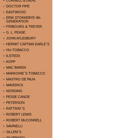
CORNELL & DIEHL
DOCTOR PIPE
EASTWOOD
ERIK STOKKEBYE 4th
GENERATION
FRIBOURG & TREYER
G. L. PEASE
JOHN AYLESBURY
HERMIT CAPTAIN EARLE`S
HU-TOBACCO
ILSTEDS
KOPP
MAC BAREN
MARKONIE`S TOBACCO
MASTRO DE PAJA
MAVERICK
NORDING
PESSE CANOE
PETERSON
RATTRAY`S
ROBERT LEWIS
ROBERT McCONNELL
SAVINELLI
SILLEM`S
SILVERADO