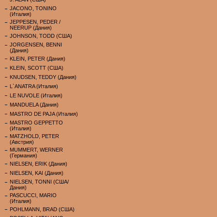
JACONO, TONINO
(Италия)
JEPPESEN, PEDER /
NEERUP (Дания)
JOHNSON, TODD (США)
JORGENSEN, BENNI
(Дания)
KLEIN, PETER (Дания)
KLEIN, SCOTT (США)
KNUDSEN, TEDDY (Дания)
L`ANATRA (Италия)
LE NUVOLE (Италия)
MANDUELA (Дания)
MASTRO DE PAJA (Италия)
MASTRO GEPPETTO
(Италия)
MATZHOLD, PETER
(Австрия)
MUMMERT, WERNER
(Германия)
NIELSEN, ERIK (Дания)
NIELSEN, KAI (Дания)
NIELSEN, TONNI (США/
Дания)
PASCUCCI, MARIO
(Италия)
POHLMANN, BRAD (США)