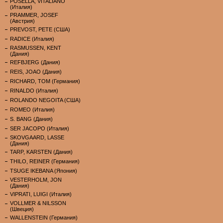
POSELLA, VITALIANO
(Италия)
PRAMMER, JOSEF
(Австрия)
PREVOST, PETE (США)
RADICE (Италия)
RASMUSSEN, KENT
(Дания)
REFBJERG (Дания)
REIS, JOAO (Дания)
RICHARD, TOM (Германия)
RINALDO (Италия)
ROLANDO NEGOITA (США)
ROMEO (Италия)
S. BANG (Дания)
SER JACOPO (Италия)
SKOVGAARD, LASSE
(Дания)
TARP, KARSTEN (Дания)
THILO, REINER (Германия)
TSUGE IKEBANA (Япония)
VESTERHOLM, JON
(Дания)
VIPRATI, LUIGI (Италия)
VOLLMER & NILSSON
(Швеция)
WALLENSTEIN (Германия)