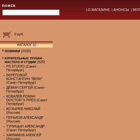
|
О МАГАЗИНЕ
|
АНОНСЫ
|
ВОП
0 руб.
КАТАЛОГ
(2192)
НОВИНКИ
КУРИТЕЛЬНЫЕ ТРУБКИ -
(529)
МАСТЕРА И СТУДИИ
PS STUDIO (Санкт-
Петербург)
БЕРЕГОВОЙ
КОНСТАНТИН "BERK"
(Санкт-Петербург)
ДЁМИН СЕРГЕЙ (Санкт-
Петербург)
КОВАЛЁВ РОМАН
DOCTOR`S PIPES (Санкт-
Петербург)
КОЗЫРЕВ НИКОЛАЙ
(Россия)
ПЕНЬКОВ АЛЕКСАНДР
(Россия)
ТУПИЦЫН АЛЕКСАНДР
(Санкт-Петербург)
ХАРЛАМОВ АЛЕКСЕЙ
(Россия)