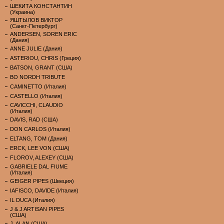
ШЕКИТА КОНСТАНТИН
(Украина)
ЯШТЫЛОВ ВИКТОР
(Санкт-Петербург)
ANDERSEN, SOREN ERIC
(Дания)
ANNE JULIE (Дания)
ASTERIOU, CHRIS (Греция)
BATSON, GRANT (США)
BO NORDH TRIBUTE
CAMINETTO (Италия)
CASTELLO (Италия)
CAVICCHI, CLAUDIO
(Италия)
DAVIS, RAD (США)
DON CARLOS (Италия)
ELTANG, TOM (Дания)
ERCK, LEE VON (США)
FLOROV, ALEXEY (США)
GABRIELE DAL FIUME
(Италия)
GEIGER PIPES (Швеция)
IAFISCO, DAVIDE (Италия)
IL DUCA (Италия)
J & J ARTISAN PIPES
(США)
J. ALAN (США)