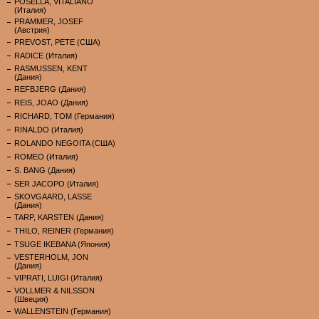
POSELLA, VITALIANO
(Италия)
PRAMMER, JOSEF
(Австрия)
PREVOST, PETE (США)
RADICE (Италия)
RASMUSSEN, KENT
(Дания)
REFBJERG (Дания)
REIS, JOAO (Дания)
RICHARD, TOM (Германия)
RINALDO (Италия)
ROLANDO NEGOITA (США)
ROMEO (Италия)
S. BANG (Дания)
SER JACOPO (Италия)
SKOVGAARD, LASSE
(Дания)
TARP, KARSTEN (Дания)
THILO, REINER (Германия)
TSUGE IKEBANA (Япония)
VESTERHOLM, JON
(Дания)
VIPRATI, LUIGI (Италия)
VOLLMER & NILSSON
(Швеция)
WALLENSTEIN (Германия)