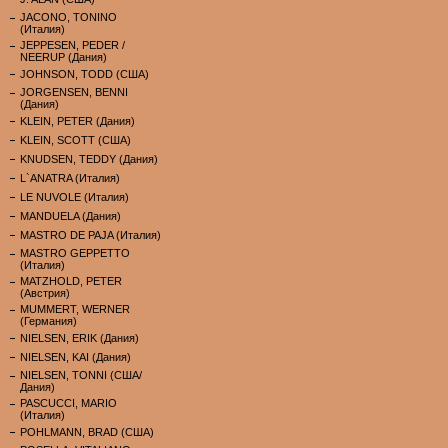
JACONO, TONINO
(Италия)
JEPPESEN, PEDER /
NEERUP (Дания)
JOHNSON, TODD (США)
JORGENSEN, BENNI
(Дания)
KLEIN, PETER (Дания)
KLEIN, SCOTT (США)
KNUDSEN, TEDDY (Дания)
L`ANATRA (Италия)
LE NUVOLE (Италия)
MANDUELA (Дания)
MASTRO DE PAJA (Италия)
MASTRO GEPPETTO
(Италия)
MATZHOLD, PETER
(Австрия)
MUMMERT, WERNER
(Германия)
NIELSEN, ERIK (Дания)
NIELSEN, KAI (Дания)
NIELSEN, TONNI (США/
Дания)
PASCUCCI, MARIO
(Италия)
POHLMANN, BRAD (США)