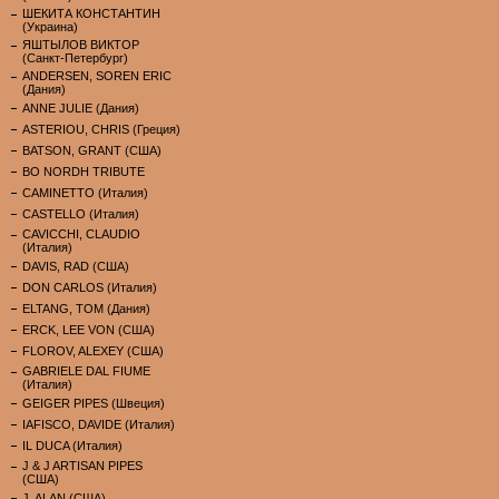
ШЕКИТА КОНСТАНТИН
(Украина)
ЯШТЫЛОВ ВИКТОР
(Санкт-Петербург)
ANDERSEN, SOREN ERIC
(Дания)
ANNE JULIE (Дания)
ASTERIOU, CHRIS (Греция)
BATSON, GRANT (США)
BO NORDH TRIBUTE
CAMINETTO (Италия)
CASTELLO (Италия)
CAVICCHI, CLAUDIO
(Италия)
DAVIS, RAD (США)
DON CARLOS (Италия)
ELTANG, TOM (Дания)
ERCK, LEE VON (США)
FLOROV, ALEXEY (США)
GABRIELE DAL FIUME
(Италия)
GEIGER PIPES (Швеция)
IAFISCO, DAVIDE (Италия)
IL DUCA (Италия)
J & J ARTISAN PIPES
(США)
J. ALAN (США)