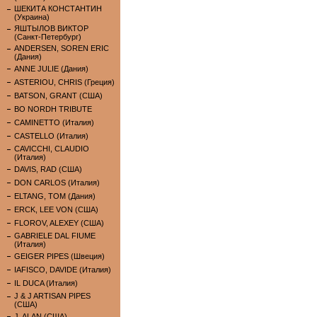
ШЕКИТА КОНСТАНТИН
(Украина)
ЯШТЫЛОВ ВИКТОР
(Санкт-Петербург)
ANDERSEN, SOREN ERIC
(Дания)
ANNE JULIE (Дания)
ASTERIOU, CHRIS (Греция)
BATSON, GRANT (США)
BO NORDH TRIBUTE
CAMINETTO (Италия)
CASTELLO (Италия)
CAVICCHI, CLAUDIO
(Италия)
DAVIS, RAD (США)
DON CARLOS (Италия)
ELTANG, TOM (Дания)
ERCK, LEE VON (США)
FLOROV, ALEXEY (США)
GABRIELE DAL FIUME
(Италия)
GEIGER PIPES (Швеция)
IAFISCO, DAVIDE (Италия)
IL DUCA (Италия)
J & J ARTISAN PIPES
(США)
J. ALAN (США)