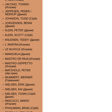
JACONO, TONINO
(Италия)
JEPPESEN, PEDER /
NEERUP (Дания)
JOHNSON, TODD (США)
JORGENSEN, BENNI
(Дания)
KLEIN, PETER (Дания)
KLEIN, SCOTT (США)
KNUDSEN, TEDDY (Дания)
L`ANATRA (Италия)
LE NUVOLE (Италия)
MANDUELA (Дания)
MASTRO DE PAJA (Италия)
MASTRO GEPPETTO
(Италия)
MATZHOLD, PETER
(Австрия)
MUMMERT, WERNER
(Германия)
NIELSEN, ERIK (Дания)
NIELSEN, KAI (Дания)
NIELSEN, TONNI (США/
Дания)
PASCUCCI, MARIO
(Италия)
POHLMANN, BRAD (США)