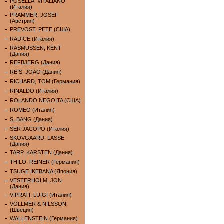
POSELLA, VITALIANO
(Италия)
PRAMMER, JOSEF
(Австрия)
PREVOST, PETE (США)
RADICE (Италия)
RASMUSSEN, KENT
(Дания)
REFBJERG (Дания)
REIS, JOAO (Дания)
RICHARD, TOM (Германия)
RINALDO (Италия)
ROLANDO NEGOITA (США)
ROMEO (Италия)
S. BANG (Дания)
SER JACOPO (Италия)
SKOVGAARD, LASSE
(Дания)
TARP, KARSTEN (Дания)
THILO, REINER (Германия)
TSUGE IKEBANA (Япония)
VESTERHOLM, JON
(Дания)
VIPRATI, LUIGI (Италия)
VOLLMER & NILSSON
(Швеция)
WALLENSTEIN (Германия)