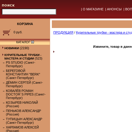
|
О МАГАЗИНЕ
|
АНОНСЫ
|
ВОП
КОРЗИНА
0 руб.
ПРОДУКЦИЯ
/
Курительные трубки - мастера и сту
КАТАЛОГ
Извините, товар в данн
(2190)
НОВИНКИ
КУРИТЕЛЬНЫЕ ТРУБКИ -
(523)
МАСТЕРА И СТУДИИ
PS STUDIO (Санкт-
Петербург)
БЕРЕГОВОЙ
КОНСТАНТИН "BERK"
(Санкт-Петербург)
ДЁМИН СЕРГЕЙ (Санкт-
Петербург)
КОВАЛЁВ РОМАН
DOCTOR`S PIPES (Санкт-
Петербург)
КОЗЫРЕВ НИКОЛАЙ
(Россия)
ПЕНЬКОВ АЛЕКСАНДР
(Россия)
ТУПИЦЫН АЛЕКСАНДР
(Санкт-Петербург)
ХАРЛАМОВ АЛЕКСЕЙ
(Россия)