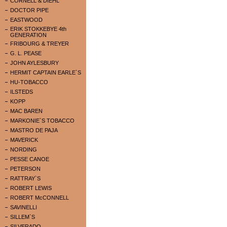
CORNELL & DIEHL
DOCTOR PIPE
EASTWOOD
ERIK STOKKEBYE 4th
GENERATION
FRIBOURG & TREYER
G. L. PEASE
JOHN AYLESBURY
HERMIT CAPTAIN EARLE`S
HU-TOBACCO
ILSTEDS
KOPP
MAC BAREN
MARKONIE`S TOBACCO
MASTRO DE PAJA
MAVERICK
NORDING
PESSE CANOE
PETERSON
RATTRAY`S
ROBERT LEWIS
ROBERT McCONNELL
SAVINELLI
SILLEM`S
SILVERADO