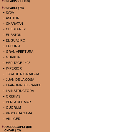
(69)
СИГАРИЛЛЫ
(78)
СИГАРЫ
КУБА
ASHTON
CHARATAN
CUESTA REY
EL BATON
EL GUAJIRO
EUFORIA
GRAN APERTURA
GURKHA
HERITAGE 1492
IMPERIOR
JOYA DE NICARAGUA
JUAN DE LA COSA
LA AROMA DEL CARIBE
LA INSTRUCTORA
ORISHAS
PERLA DEL MAR
QUORUM
VASCO DA GAMA
VILLIGER
АКСЕССУАРЫ ДЛЯ
(73)
СИГАР