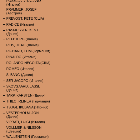
POSELLA, VITALIANO
(Италия)
PRAMMER, JOSEF
(Австрия)
PREVOST, PETE (США)
RADICE (Италия)
RASMUSSEN, KENT
(Дания)
REFBJERG (Дания)
REIS, JOAO (Дания)
RICHARD, TOM (Германия)
RINALDO (Италия)
ROLANDO NEGOITA (США)
ROMEO (Италия)
S. BANG (Дания)
SER JACOPO (Италия)
SKOVGAARD, LASSE
(Дания)
TARP, KARSTEN (Дания)
THILO, REINER (Германия)
TSUGE IKEBANA (Япония)
VESTERHOLM, JON
(Дания)
VIPRATI, LUIGI (Италия)
VOLLMER & NILSSON
(Швеция)
WALLENSTEIN (Германия)