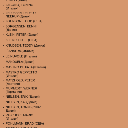
JACONO, TONINO
(Италия)
JEPPESEN, PEDER /
NEERUP (Дания)
JOHNSON, TODD (США)
JORGENSEN, BENNI
(Дания)
KLEIN, PETER (Дания)
KLEIN, SCOTT (США)
KNUDSEN, TEDDY (Дания)
L`ANATRA (Италия)
LE NUVOLE (Италия)
MANDUELA (Дания)
MASTRO DE PAJA (Италия)
MASTRO GEPPETTO
(Италия)
MATZHOLD, PETER
(Австрия)
MUMMERT, WERNER
(Германия)
NIELSEN, ERIK (Дания)
NIELSEN, KAI (Дания)
NIELSEN, TONNI (США/
Дания)
PASCUCCI, MARIO
(Италия)
POHLMANN, BRAD (США)