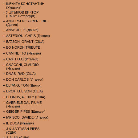
ШЕКИТА КОНСТАНТИН
(Украина)
ЯШТЫЛОВ ВИКТОР
(Санкт-Петербург)
ANDERSEN, SOREN ERIC
(Дания)
ANNE JULIE (Дания)
ASTERIOU, CHRIS (Греция)
BATSON, GRANT (США)
BO NORDH TRIBUTE
CAMINETTO (Италия)
CASTELLO (Италия)
CAVICCHI, CLAUDIO
(Италия)
DAVIS, RAD (США)
DON CARLOS (Италия)
ELTANG, TOM (Дания)
ERCK, LEE VON (США)
FLOROV, ALEXEY (США)
GABRIELE DAL FIUME
(Италия)
GEIGER PIPES (Швеция)
IAFISCO, DAVIDE (Италия)
IL DUCA (Италия)
J & J ARTISAN PIPES
(США)
J. ALAN (США)