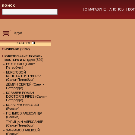
|
О МАГАЗИНЕ
|
АНОНСЫ
|
ВОП
0 руб.
КАТАЛОГ
(2192)
НОВИНКИ
КУРИТЕЛЬНЫЕ ТРУБКИ -
(529)
МАСТЕРА И СТУДИИ
PS STUDIO (Санкт-
Петербург)
БЕРЕГОВОЙ
КОНСТАНТИН "BERK"
(Санкт-Петербург)
ДЁМИН СЕРГЕЙ (Санкт-
Петербург)
КОВАЛЁВ РОМАН
DOCTOR`S PIPES (Санкт-
Петербург)
КОЗЫРЕВ НИКОЛАЙ
(Россия)
ПЕНЬКОВ АЛЕКСАНДР
(Россия)
ТУПИЦЫН АЛЕКСАНДР
(Санкт-Петербург)
ХАРЛАМОВ АЛЕКСЕЙ
(Россия)