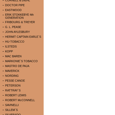
CORNELL & DIEHL
DOCTOR PIPE
EASTWOOD
ERIK STOKKEBYE 4th
GENERATION
FRIBOURG & TREYER
G. L. PEASE
JOHN AYLESBURY
HERMIT CAPTAIN EARLE`S
HU-TOBACCO
ILSTEDS
KOPP
MAC BAREN
MARKONIE`S TOBACCO
MASTRO DE PAJA
MAVERICK
NORDING
PESSE CANOE
PETERSON
RATTRAY`S
ROBERT LEWIS
ROBERT McCONNELL
SAVINELLI
SILLEM`S
SILVERADO