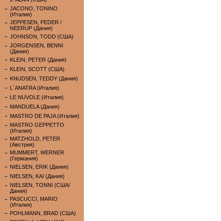
JACONO, TONINO
(Италия)
JEPPESEN, PEDER /
NEERUP (Дания)
JOHNSON, TODD (США)
JORGENSEN, BENNI
(Дания)
KLEIN, PETER (Дания)
KLEIN, SCOTT (США)
KNUDSEN, TEDDY (Дания)
L`ANATRA (Италия)
LE NUVOLE (Италия)
MANDUELA (Дания)
MASTRO DE PAJA (Италия)
MASTRO GEPPETTO
(Италия)
MATZHOLD, PETER
(Австрия)
MUMMERT, WERNER
(Германия)
NIELSEN, ERIK (Дания)
NIELSEN, KAI (Дания)
NIELSEN, TONNI (США/
Дания)
PASCUCCI, MARIO
(Италия)
POHLMANN, BRAD (США)