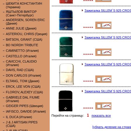
ШЕКИТА КОНСТАНТИН
(Украина)
Зажигалка SILLEM`S 925 CRO
ЯШТЫЛОВ ВИКТОР
(Санкт-Петербург)
ANDERSEN, SOREN ERIC
(Дания)
ANNE JULIE (Дания)
ASTERIOU, CHRIS (Греция)
Зажигалка SILLEM`S 925 CR
BATSON, GRANT (США)
BO NORDH TRIBUTE
CAMINETTO (Италия)
CASTELLO (Италия)
CAVICCHI, CLAUDIO
Зажигалка SILLEM`S 925 CRO
(Италия)
DAVIS, RAD (США)
DON CARLOS (Италия)
ELTANG, TOM (Дания)
ERCK, LEE VON (США)
Зажигалка SILLEM`S 925 CRO
FLOROV, ALEXEY (США)
GABRIELE DAL FIUME
(Италия)
GEIGER PIPES (Швеция)
IAFISCO, DAVIDE (Италия)
1
Перейти на страницу:
показать все
IL DUCA (Италия)
J & J ARTISAN PIPES
(США)
[убрать деление на стран
J. ALAN (США)