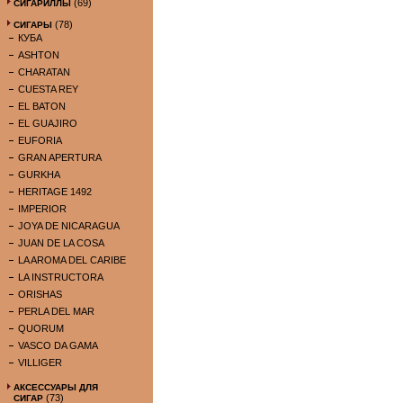
(69)
СИГАРИЛЛЫ
(78)
СИГАРЫ
КУБА
ASHTON
CHARATAN
CUESTA REY
EL BATON
EL GUAJIRO
EUFORIA
GRAN APERTURA
GURKHA
HERITAGE 1492
IMPERIOR
JOYA DE NICARAGUA
JUAN DE LA COSA
LA AROMA DEL CARIBE
LA INSTRUCTORA
ORISHAS
PERLA DEL MAR
QUORUM
VASCO DA GAMA
VILLIGER
АКСЕССУАРЫ ДЛЯ
(73)
СИГАР