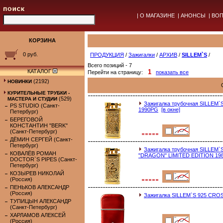
|
О МАГАЗИНЕ
|
АНОНСЫ
|
ВОП
КОРЗИНА
0 руб.
ПРОДУКЦИЯ
/
Зажигалки
/
АРХИВ
/
SILLEM`S
/
Всего позиций - 7
КАТАЛОГ
1
Перейти на страницу:
показать все
(2192)
НОВИНКИ
КУРИТЕЛЬНЫЕ ТРУБКИ -
(529)
МАСТЕРА И СТУДИИ
Зажигалка трубочная SILLEM`S O
PS STUDIO (Санкт-
1990PG
[в окне]
Петербург)
БЕРЕГОВОЙ
КОНСТАНТИН "BERK"
(Санкт-Петербург)
ДЁМИН СЕРГЕЙ (Санкт-
Петербург)
Зажигалка трубочная SILLEM`S O
КОВАЛЁВ РОМАН
"DRAGON" LIMITED EDITION 19
DOCTOR`S PIPES (Санкт-
Петербург)
КОЗЫРЕВ НИКОЛАЙ
(Россия)
ПЕНЬКОВ АЛЕКСАНДР
(Россия)
Зажигалка SILLEM`S 925 CRO
ТУПИЦЫН АЛЕКСАНДР
(Санкт-Петербург)
ХАРЛАМОВ АЛЕКСЕЙ
(Россия)