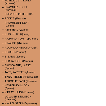
POSELLA, VITALIANO
(Италия)
PRAMMER, JOSEF
(Австрия)
PREVOST, PETE (США)
RADICE (Италия)
RASMUSSEN, KENT
(Дания)
REFBJERG (Дания)
REIS, JOAO (Дания)
RICHARD, TOM (Германия)
RINALDO (Италия)
ROLANDO NEGOITA (США)
ROMEO (Италия)
S. BANG (Дания)
SER JACOPO (Италия)
SKOVGAARD, LASSE
(Дания)
TARP, KARSTEN (Дания)
THILO, REINER (Германия)
TSUGE IKEBANA (Япония)
VESTERHOLM, JON
(Дания)
VIPRATI, LUIGI (Италия)
VOLLMER & NILSSON
(Швеция)
WALLENSTEIN (Германия)