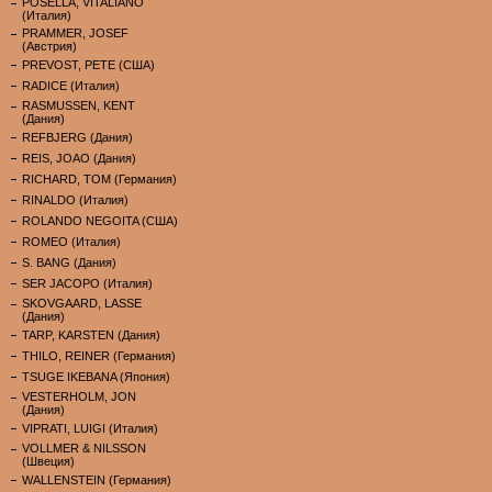
POSELLA, VITALIANO
(Италия)
PRAMMER, JOSEF
(Австрия)
PREVOST, PETE (США)
RADICE (Италия)
RASMUSSEN, KENT
(Дания)
REFBJERG (Дания)
REIS, JOAO (Дания)
RICHARD, TOM (Германия)
RINALDO (Италия)
ROLANDO NEGOITA (США)
ROMEO (Италия)
S. BANG (Дания)
SER JACOPO (Италия)
SKOVGAARD, LASSE
(Дания)
TARP, KARSTEN (Дания)
THILO, REINER (Германия)
TSUGE IKEBANA (Япония)
VESTERHOLM, JON
(Дания)
VIPRATI, LUIGI (Италия)
VOLLMER & NILSSON
(Швеция)
WALLENSTEIN (Германия)