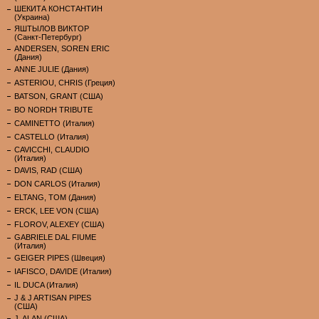
ШЕКИТА КОНСТАНТИН
(Украина)
ЯШТЫЛОВ ВИКТОР
(Санкт-Петербург)
ANDERSEN, SOREN ERIC
(Дания)
ANNE JULIE (Дания)
ASTERIOU, CHRIS (Греция)
BATSON, GRANT (США)
BO NORDH TRIBUTE
CAMINETTO (Италия)
CASTELLO (Италия)
CAVICCHI, CLAUDIO
(Италия)
DAVIS, RAD (США)
DON CARLOS (Италия)
ELTANG, TOM (Дания)
ERCK, LEE VON (США)
FLOROV, ALEXEY (США)
GABRIELE DAL FIUME
(Италия)
GEIGER PIPES (Швеция)
IAFISCO, DAVIDE (Италия)
IL DUCA (Италия)
J & J ARTISAN PIPES
(США)
J. ALAN (США)