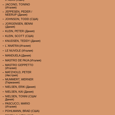
JACONO, TONINO
(Италия)
JEPPESEN, PEDER /
NEERUP (Дания)
JOHNSON, TODD (США)
JORGENSEN, BENNI
(Дания)
KLEIN, PETER (Дания)
KLEIN, SCOTT (США)
KNUDSEN, TEDDY (Дания)
L`ANATRA (Италия)
LE NUVOLE (Италия)
MANDUELA (Дания)
MASTRO DE PAJA (Италия)
MASTRO GEPPETTO
(Италия)
MATZHOLD, PETER
(Австрия)
MUMMERT, WERNER
(Германия)
NIELSEN, ERIK (Дания)
NIELSEN, KAI (Дания)
NIELSEN, TONNI (США/
Дания)
PASCUCCI, MARIO
(Италия)
POHLMANN, BRAD (США)