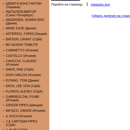
ШЕКИТА КОНСТАНТИН
1
Перейти на страницу:
показать все
(Украина)
ЯШТЫЛОВ ВИКТОР
(Санкт-Петербург)
[убрать деление на стран
ANDERSEN, SOREN ERIC
(Дания)
ANNE JULIE (Дания)
ASTERIOU, CHRIS (Греция)
BATSON, GRANT (США)
BO NORDH TRIBUTE
CAMINETTO (Италия)
CASTELLO (Италия)
CAVICCHI, CLAUDIO
(Италия)
DAVIS, RAD (США)
DON CARLOS (Италия)
ELTANG, TOM (Дания)
ERCK, LEE VON (США)
FLOROV, ALEXEY (США)
GABRIELE DAL FIUME
(Италия)
GEIGER PIPES (Швеция)
IAFISCO, DAVIDE (Италия)
IL DUCA (Италия)
J & J ARTISAN PIPES
(США)
J. ALAN (США)