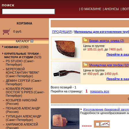
|
О МАГАЗИНЕ
|
АНОНСЫ
|
ВОП
КОРЗИНА
0 руб.
ПРОДУКЦИЯ
/
Материалы для изготовления тру
Бриар, морта, олива (2)
КАТАЛОГ
Цены в группе
(2190)
НОВИНКИ
от
105.01 руб.
до
7400 руб.
КУРИТЕЛЬНЫЕ ТРУБКИ -
Перейти в ра
(523)
МАСТЕРА И СТУДИИ
PS STUDIO (Санкт-
Петербург)
Мундштуки для трубок (32
БЕРЕГОВОЙ
Цены в группе
КОНСТАНТИН "BERK"
от
450 руб.
до
1450 руб.
(Санкт-Петербург)
Перейти в ра
ДЁМИН СЕРГЕЙ (Санкт-
Петербург)
Всего позиций - 1
КОВАЛЁВ РОМАН
1
Перейти на страницу:
показать все
DOCTOR`S PIPES (Санкт-
Петербург)
КОЗЫРЕВ НИКОЛАЙ
(Россия)
ПЕНЬКОВ АЛЕКСАНДР
Изготовление бриаровой загот
(Россия)
Подробности ценообразования на
ТУПИЦЫН АЛЕКСАНДР
(Санкт-Петербург)
ХАРЛАМОВ АЛЕКСЕЙ
(Россия)