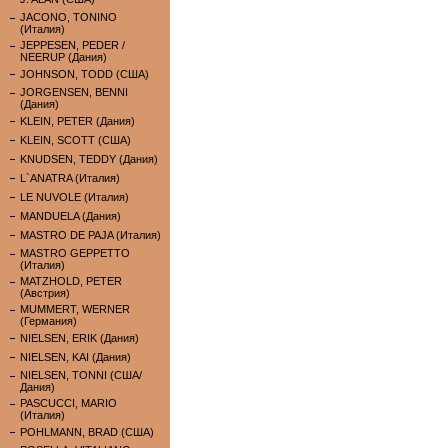
JACONO, TONINO
(Италия)
JEPPESEN, PEDER /
NEERUP (Дания)
JOHNSON, TODD (США)
JORGENSEN, BENNI
(Дания)
KLEIN, PETER (Дания)
KLEIN, SCOTT (США)
KNUDSEN, TEDDY (Дания)
L`ANATRA (Италия)
LE NUVOLE (Италия)
MANDUELA (Дания)
MASTRO DE PAJA (Италия)
MASTRO GEPPETTO
(Италия)
MATZHOLD, PETER
(Австрия)
MUMMERT, WERNER
(Германия)
NIELSEN, ERIK (Дания)
NIELSEN, KAI (Дания)
NIELSEN, TONNI (США/
Дания)
PASCUCCI, MARIO
(Италия)
POHLMANN, BRAD (США)