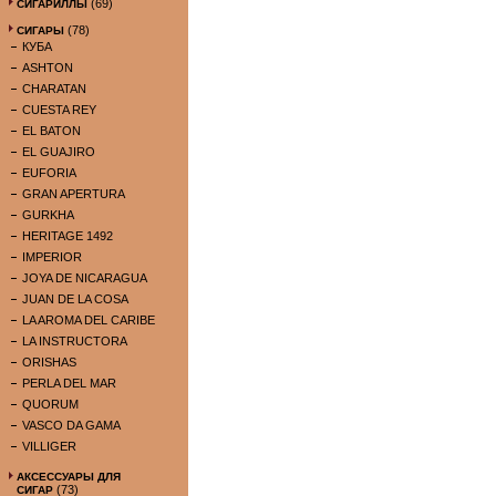
(69)
СИГАРИЛЛЫ
(78)
СИГАРЫ
КУБА
ASHTON
CHARATAN
CUESTA REY
EL BATON
EL GUAJIRO
EUFORIA
GRAN APERTURA
GURKHA
HERITAGE 1492
IMPERIOR
JOYA DE NICARAGUA
JUAN DE LA COSA
LA AROMA DEL CARIBE
LA INSTRUCTORA
ORISHAS
PERLA DEL MAR
QUORUM
VASCO DA GAMA
VILLIGER
АКСЕССУАРЫ ДЛЯ
(73)
СИГАР