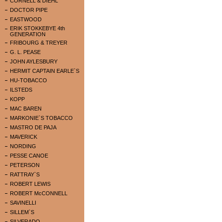
CORNELL & DIEHL
DOCTOR PIPE
EASTWOOD
ERIK STOKKEBYE 4th
GENERATION
FRIBOURG & TREYER
G. L. PEASE
JOHN AYLESBURY
HERMIT CAPTAIN EARLE`S
HU-TOBACCO
ILSTEDS
KOPP
MAC BAREN
MARKONIE`S TOBACCO
MASTRO DE PAJA
MAVERICK
NORDING
PESSE CANOE
PETERSON
RATTRAY`S
ROBERT LEWIS
ROBERT McCONNELL
SAVINELLI
SILLEM`S
SILVERADO