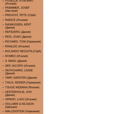
POSELLA, VITALIANO
(Италия)
PRAMMER, JOSEF
(Австрия)
PREVOST, PETE (США)
RADICE (Италия)
RASMUSSEN, KENT
(Дания)
REFBJERG (Дания)
REIS, JOAO (Дания)
RICHARD, TOM (Германия)
RINALDO (Италия)
ROLANDO NEGOITA (США)
ROMEO (Италия)
S. BANG (Дания)
SER JACOPO (Италия)
SKOVGAARD, LASSE
(Дания)
TARP, KARSTEN (Дания)
THILO, REINER (Германия)
TSUGE IKEBANA (Япония)
VESTERHOLM, JON
(Дания)
VIPRATI, LUIGI (Италия)
VOLLMER & NILSSON
(Швеция)
WALLENSTEIN (Германия)