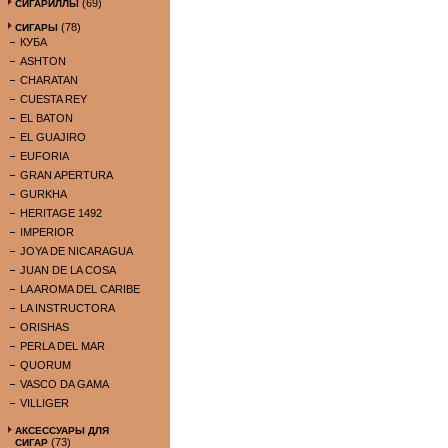
(69)
СИГАРИЛЛЫ
(78)
СИГАРЫ
КУБА
ASHTON
CHARATAN
CUESTA REY
EL BATON
EL GUAJIRO
EUFORIA
GRAN APERTURA
GURKHA
HERITAGE 1492
IMPERIOR
JOYA DE NICARAGUA
JUAN DE LA COSA
LA AROMA DEL CARIBE
LA INSTRUCTORA
ORISHAS
PERLA DEL MAR
QUORUM
VASCO DA GAMA
VILLIGER
АКСЕССУАРЫ ДЛЯ
(73)
СИГАР