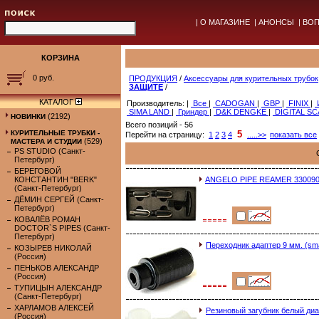
|
О МАГАЗИНЕ
|
АНОНСЫ
|
ВОП
КОРЗИНА
0 руб.
ПРОДУКЦИЯ
/
Аксессуары для курительных трубок
ЗАЩИТЕ
/
КАТАЛОГ
Производитель: |
Все
|
CADOGAN
|
GBP
|
FINIX
|
SIMA LAND
|
Гриндер
|
D&K DENGKE
|
DIGITAL S
(2192)
НОВИНКИ
Всего позиций - 56
КУРИТЕЛЬНЫЕ ТРУБКИ -
5
Перейти на страницу:
1
2
3
4
.....>>
показать все
(529)
МАСТЕРА И СТУДИИ
PS STUDIO (Санкт-
Петербург)
БЕРЕГОВОЙ
КОНСТАНТИН "BERK"
ANGELO PIPE REAMER 33009
(Санкт-Петербург)
ДЁМИН СЕРГЕЙ (Санкт-
Петербург)
КОВАЛЁВ РОМАН
DOCTOR`S PIPES (Санкт-
Петербург)
Переходник адаптер 9 мм. (sma
КОЗЫРЕВ НИКОЛАЙ
(Россия)
ПЕНЬКОВ АЛЕКСАНДР
(Россия)
ТУПИЦЫН АЛЕКСАНДР
(Санкт-Петербург)
ХАРЛАМОВ АЛЕКСЕЙ
Резиновый загубник белый диа
(Россия)