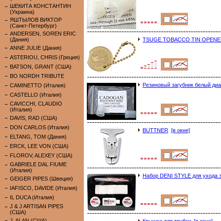
ШЕКИТА КОНСТАНТИН
(Украина)
ЯШТЫЛОВ ВИКТОР
(Санкт-Петербург)
ANDERSEN, SOREN ERIC
(Дания)
TSUGE TOBACCO TIN OPEN
ANNE JULIE (Дания)
ASTERIOU, CHRIS (Греция)
BATSON, GRANT (США)
BO NORDH TRIBUTE
Резиновый загубник белый диа
CAMINETTO (Италия)
CASTELLO (Италия)
CAVICCHI, CLAUDIO
(Италия)
DAVIS, RAD (США)
DON CARLOS (Италия)
BUTTNER
[в окне]
ELTANG, TOM (Дания)
ERCK, LEE VON (США)
FLOROV, ALEXEY (США)
GABRIELE DAL FIUME
(Италия)
Набор DENI STYLE для ухода з
GEIGER PIPES (Швеция)
IAFISCO, DAVIDE (Италия)
IL DUCA (Италия)
J & J ARTISAN PIPES
(США)
J. ALAN (США)