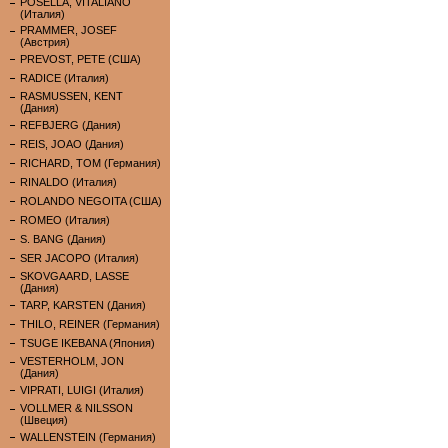
POSELLA, VITALIANO
(Италия)
PRAMMER, JOSEF
(Австрия)
PREVOST, PETE (США)
RADICE (Италия)
RASMUSSEN, KENT
(Дания)
REFBJERG (Дания)
REIS, JOAO (Дания)
RICHARD, TOM (Германия)
RINALDO (Италия)
ROLANDO NEGOITA (США)
ROMEO (Италия)
S. BANG (Дания)
SER JACOPO (Италия)
SKOVGAARD, LASSE
(Дания)
TARP, KARSTEN (Дания)
THILO, REINER (Германия)
TSUGE IKEBANA (Япония)
VESTERHOLM, JON
(Дания)
VIPRATI, LUIGI (Италия)
VOLLMER & NILSSON
(Швеция)
WALLENSTEIN (Германия)