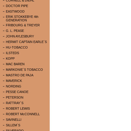
CORNELL & DIEHL
DOCTOR PIPE
EASTWOOD
ERIK STOKKEBYE 4th
GENERATION
FRIBOURG & TREYER
G. L. PEASE
JOHN AYLESBURY
HERMIT CAPTAIN EARLE`S
HU-TOBACCO
ILSTEDS
KOPP
MAC BAREN
MARKONIE`S TOBACCO
MASTRO DE PAJA
MAVERICK
NORDING
PESSE CANOE
PETERSON
RATTRAY`S
ROBERT LEWIS
ROBERT McCONNELL
SAVINELLI
SILLEM`S
SILVERADO