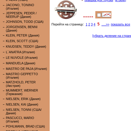
Крышка для трубки
[в окне]
JACONO, TONINO
(Италия)
JEPPESEN, PEDER /
NEERUP (Дания)
JOHNSON, TODD (США)
5
Перейти на страницу:
1
2
3
4
.....>>
показать все
JORGENSEN, BENNI
(Дания)
KLEIN, PETER (Дания)
[убрать деление на стран
KLEIN, SCOTT (США)
KNUDSEN, TEDDY (Дания)
L`ANATRA (Италия)
LE NUVOLE (Италия)
MANDUELA (Дания)
MASTRO DE PAJA (Италия)
MASTRO GEPPETTO
(Италия)
MATZHOLD, PETER
(Австрия)
MUMMERT, WERNER
(Германия)
NIELSEN, ERIK (Дания)
NIELSEN, KAI (Дания)
NIELSEN, TONNI (США/
Дания)
PASCUCCI, MARIO
(Италия)
POHLMANN, BRAD (США)