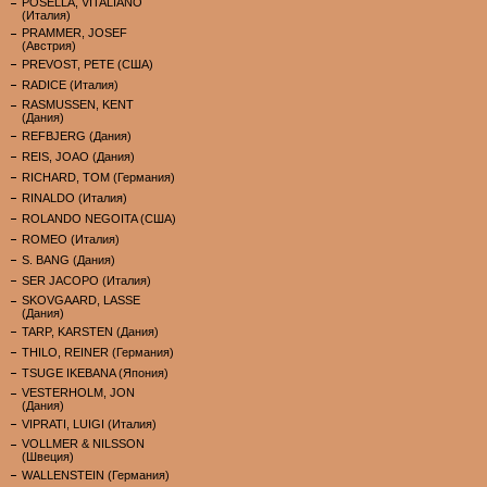
POSELLA, VITALIANO
(Италия)
PRAMMER, JOSEF
(Австрия)
PREVOST, PETE (США)
RADICE (Италия)
RASMUSSEN, KENT
(Дания)
REFBJERG (Дания)
REIS, JOAO (Дания)
RICHARD, TOM (Германия)
RINALDO (Италия)
ROLANDO NEGOITA (США)
ROMEO (Италия)
S. BANG (Дания)
SER JACOPO (Италия)
SKOVGAARD, LASSE
(Дания)
TARP, KARSTEN (Дания)
THILO, REINER (Германия)
TSUGE IKEBANA (Япония)
VESTERHOLM, JON
(Дания)
VIPRATI, LUIGI (Италия)
VOLLMER & NILSSON
(Швеция)
WALLENSTEIN (Германия)