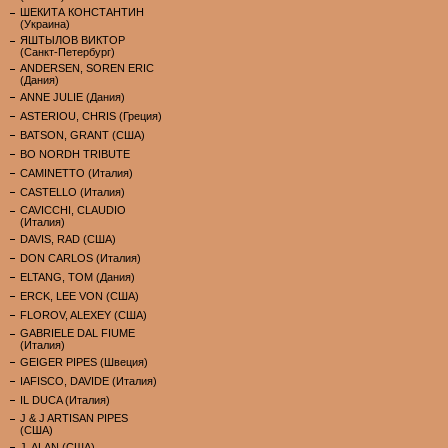
ШЕКИТА КОНСТАНТИН
(Украина)
ЯШТЫЛОВ ВИКТОР
(Санкт-Петербург)
ANDERSEN, SOREN ERIC
(Дания)
ANNE JULIE (Дания)
ASTERIOU, CHRIS (Греция)
BATSON, GRANT (США)
BO NORDH TRIBUTE
CAMINETTO (Италия)
CASTELLO (Италия)
CAVICCHI, CLAUDIO
(Италия)
DAVIS, RAD (США)
DON CARLOS (Италия)
ELTANG, TOM (Дания)
ERCK, LEE VON (США)
FLOROV, ALEXEY (США)
GABRIELE DAL FIUME
(Италия)
GEIGER PIPES (Швеция)
IAFISCO, DAVIDE (Италия)
IL DUCA (Италия)
J & J ARTISAN PIPES
(США)
J. ALAN (США)