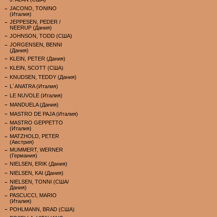
JACONO, TONINO
(Италия)
JEPPESEN, PEDER /
NEERUP (Дания)
JOHNSON, TODD (США)
JORGENSEN, BENNI
(Дания)
KLEIN, PETER (Дания)
KLEIN, SCOTT (США)
KNUDSEN, TEDDY (Дания)
L`ANATRA (Италия)
LE NUVOLE (Италия)
MANDUELA (Дания)
MASTRO DE PAJA (Италия)
MASTRO GEPPETTO
(Италия)
MATZHOLD, PETER
(Австрия)
MUMMERT, WERNER
(Германия)
NIELSEN, ERIK (Дания)
NIELSEN, KAI (Дания)
NIELSEN, TONNI (США/
Дания)
PASCUCCI, MARIO
(Италия)
POHLMANN, BRAD (США)