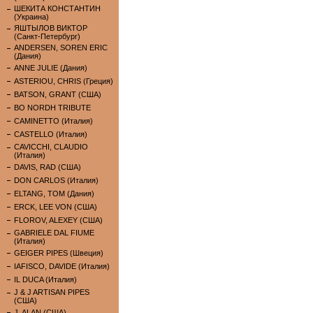
ШЕКИТА КОНСТАНТИН
(Украина)
ЯШТЫЛОВ ВИКТОР
(Санкт-Петербург)
ANDERSEN, SOREN ERIC
(Дания)
ANNE JULIE (Дания)
ASTERIOU, CHRIS (Греция)
BATSON, GRANT (США)
BO NORDH TRIBUTE
CAMINETTO (Италия)
CASTELLO (Италия)
CAVICCHI, CLAUDIO
(Италия)
DAVIS, RAD (США)
DON CARLOS (Италия)
ELTANG, TOM (Дания)
ERCK, LEE VON (США)
FLOROV, ALEXEY (США)
GABRIELE DAL FIUME
(Италия)
GEIGER PIPES (Швеция)
IAFISCO, DAVIDE (Италия)
IL DUCA (Италия)
J & J ARTISAN PIPES
(США)
J. ALAN (США)