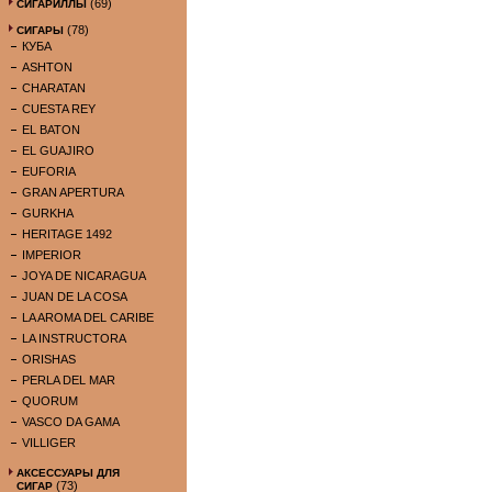
(69)
СИГАРИЛЛЫ
(78)
СИГАРЫ
КУБА
ASHTON
CHARATAN
CUESTA REY
EL BATON
EL GUAJIRO
EUFORIA
GRAN APERTURA
GURKHA
HERITAGE 1492
IMPERIOR
JOYA DE NICARAGUA
JUAN DE LA COSA
LA AROMA DEL CARIBE
LA INSTRUCTORA
ORISHAS
PERLA DEL MAR
QUORUM
VASCO DA GAMA
VILLIGER
АКСЕССУАРЫ ДЛЯ
(73)
СИГАР