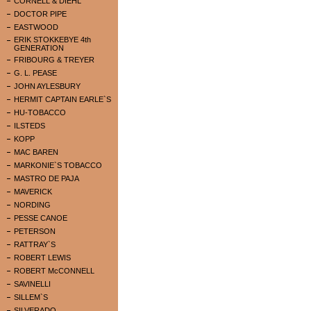
CORNELL & DIEHL
DOCTOR PIPE
EASTWOOD
ERIK STOKKEBYE 4th
GENERATION
FRIBOURG & TREYER
G. L. PEASE
JOHN AYLESBURY
HERMIT CAPTAIN EARLE`S
HU-TOBACCO
ILSTEDS
KOPP
MAC BAREN
MARKONIE`S TOBACCO
MASTRO DE PAJA
MAVERICK
NORDING
PESSE CANOE
PETERSON
RATTRAY`S
ROBERT LEWIS
ROBERT McCONNELL
SAVINELLI
SILLEM`S
SILVERADO