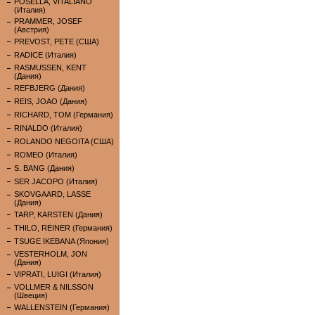
POSELLA, VITALIANO
(Италия)
PRAMMER, JOSEF
(Австрия)
PREVOST, PETE (США)
RADICE (Италия)
RASMUSSEN, KENT
(Дания)
REFBJERG (Дания)
REIS, JOAO (Дания)
RICHARD, TOM (Германия)
RINALDO (Италия)
ROLANDO NEGOITA (США)
ROMEO (Италия)
S. BANG (Дания)
SER JACOPO (Италия)
SKOVGAARD, LASSE
(Дания)
TARP, KARSTEN (Дания)
THILO, REINER (Германия)
TSUGE IKEBANA (Япония)
VESTERHOLM, JON
(Дания)
VIPRATI, LUIGI (Италия)
VOLLMER & NILSSON
(Швеция)
WALLENSTEIN (Германия)