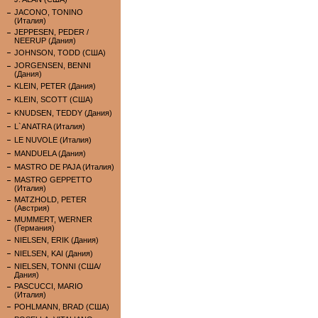
JACONO, TONINO
(Италия)
JEPPESEN, PEDER /
NEERUP (Дания)
JOHNSON, TODD (США)
JORGENSEN, BENNI
(Дания)
KLEIN, PETER (Дания)
KLEIN, SCOTT (США)
KNUDSEN, TEDDY (Дания)
L`ANATRA (Италия)
LE NUVOLE (Италия)
MANDUELA (Дания)
MASTRO DE PAJA (Италия)
MASTRO GEPPETTO
(Италия)
MATZHOLD, PETER
(Австрия)
MUMMERT, WERNER
(Германия)
NIELSEN, ERIK (Дания)
NIELSEN, KAI (Дания)
NIELSEN, TONNI (США/
Дания)
PASCUCCI, MARIO
(Италия)
POHLMANN, BRAD (США)