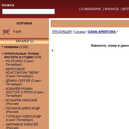
|
О МАГАЗИНЕ
|
АНОНСЫ
|
ВОП
КОРЗИНА
0 руб.
ПРОДУКЦИЯ
/
Сигары
/
GRAN APERTURA
/
КАТАЛОГ
Извините, товар в данн
(2192)
НОВИНКИ
КУРИТЕЛЬНЫЕ ТРУБКИ -
(529)
МАСТЕРА И СТУДИИ
PS STUDIO (Санкт-
Петербург)
БЕРЕГОВОЙ
КОНСТАНТИН "BERK"
(Санкт-Петербург)
ДЁМИН СЕРГЕЙ (Санкт-
Петербург)
КОВАЛЁВ РОМАН
DOCTOR`S PIPES (Санкт-
Петербург)
КОЗЫРЕВ НИКОЛАЙ
(Россия)
ПЕНЬКОВ АЛЕКСАНДР
(Россия)
ТУПИЦЫН АЛЕКСАНДР
(Санкт-Петербург)
ХАРЛАМОВ АЛЕКСЕЙ
(Россия)