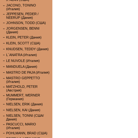
JACONO, TONINO
(Италия)
JEPPESEN, PEDER /
NEERUP (Дания)
JOHNSON, TODD (США)
JORGENSEN, BENNI
(Дания)
KLEIN, PETER (Дания)
KLEIN, SCOTT (США)
KNUDSEN, TEDDY (Дания)
L`ANATRA (Италия)
LE NUVOLE (Италия)
MANDUELA (Дания)
MASTRO DE PAJA (Италия)
MASTRO GEPPETTO
(Италия)
MATZHOLD, PETER
(Австрия)
MUMMERT, WERNER
(Германия)
NIELSEN, ERIK (Дания)
NIELSEN, KAI (Дания)
NIELSEN, TONNI (США/
Дания)
PASCUCCI, MARIO
(Италия)
POHLMANN, BRAD (США)