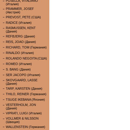
POSELLA, VITALIANO
(Италия)
PRAMMER, JOSEF
(Австрия)
PREVOST, PETE (США)
RADICE (Италия)
RASMUSSEN, KENT
(Дания)
REFBJERG (Дания)
REIS, JOAO (Дания)
RICHARD, TOM (Германия)
RINALDO (Италия)
ROLANDO NEGOITA (США)
ROMEO (Италия)
S. BANG (Дания)
SER JACOPO (Италия)
SKOVGAARD, LASSE
(Дания)
TARP, KARSTEN (Дания)
THILO, REINER (Германия)
TSUGE IKEBANA (Япония)
VESTERHOLM, JON
(Дания)
VIPRATI, LUIGI (Италия)
VOLLMER & NILSSON
(Швеция)
WALLENSTEIN (Германия)