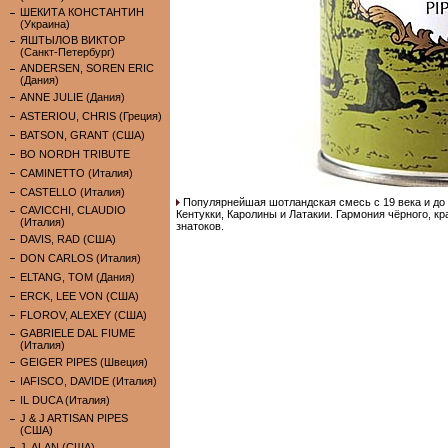
ШЕКИТА КОНСТАНТИН
(Украина)
ЯШТЫЛОВ ВИКТОР
(Санкт-Петербург)
ANDERSEN, SOREN ERIC
(Дания)
ANNE JULIE (Дания)
ASTERIOU, CHRIS (Греция)
BATSON, GRANT (США)
BO NORDH TRIBUTE
CAMINETTO (Италия)
CASTELLO (Италия)
Популярнейшая шотландская смесь с 19 века и до с
CAVICCHI, CLAUDIO
Кентукки, Каролины и Латакии. Гармония чёрного, кр
(Италия)
знатоков.
DAVIS, RAD (США)
DON CARLOS (Италия)
ELTANG, TOM (Дания)
ERCK, LEE VON (США)
FLOROV, ALEXEY (США)
GABRIELE DAL FIUME
(Италия)
GEIGER PIPES (Швеция)
IAFISCO, DAVIDE (Италия)
IL DUCA (Италия)
J & J ARTISAN PIPES
(США)
J. ALAN (США)