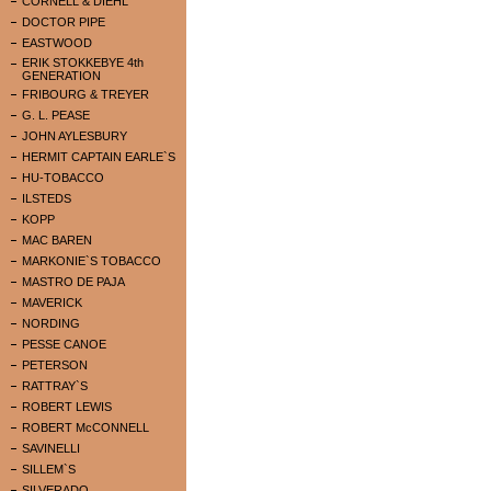
CORNELL & DIEHL
DOCTOR PIPE
EASTWOOD
ERIK STOKKEBYE 4th
GENERATION
FRIBOURG & TREYER
G. L. PEASE
JOHN AYLESBURY
HERMIT CAPTAIN EARLE`S
HU-TOBACCO
ILSTEDS
KOPP
MAC BAREN
MARKONIE`S TOBACCO
MASTRO DE PAJA
MAVERICK
NORDING
PESSE CANOE
PETERSON
RATTRAY`S
ROBERT LEWIS
ROBERT McCONNELL
SAVINELLI
SILLEM`S
SILVERADO