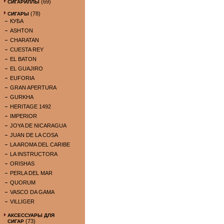
(69)
СИГАРИЛЛЫ
(78)
СИГАРЫ
КУБА
ASHTON
CHARATAN
CUESTA REY
EL BATON
EL GUAJIRO
EUFORIA
GRAN APERTURA
GURKHA
HERITAGE 1492
IMPERIOR
JOYA DE NICARAGUA
JUAN DE LA COSA
LA AROMA DEL CARIBE
LA INSTRUCTORA
ORISHAS
PERLA DEL MAR
QUORUM
VASCO DA GAMA
VILLIGER
АКСЕССУАРЫ ДЛЯ
(73)
СИГАР