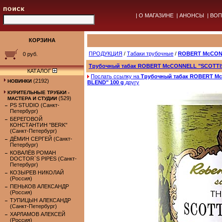
|
О МАГАЗИНЕ
|
АНОНСЫ
|
ВОП
КОРЗИНА
ПРОДУКЦИЯ
/
Табаки трубочные
/
ROBERT McCO
0 руб.
Трубочный табак ROBERT McCONNELL "SCOTTIS
КАТАЛОГ
Послать ссылку на
Трубочный табак ROBERT M
(2192)
НОВИНКИ
BLEND" 100 g
другу
КУРИТЕЛЬНЫЕ ТРУБКИ -
(529)
МАСТЕРА И СТУДИИ
PS STUDIO (Санкт-
Петербург)
БЕРЕГОВОЙ
КОНСТАНТИН "BERK"
(Санкт-Петербург)
ДЁМИН СЕРГЕЙ (Санкт-
Петербург)
КОВАЛЁВ РОМАН
DOCTOR`S PIPES (Санкт-
Петербург)
КОЗЫРЕВ НИКОЛАЙ
(Россия)
ПЕНЬКОВ АЛЕКСАНДР
(Россия)
ТУПИЦЫН АЛЕКСАНДР
(Санкт-Петербург)
ХАРЛАМОВ АЛЕКСЕЙ
(Россия)