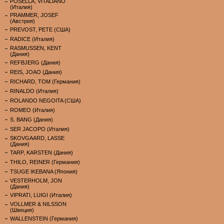
POSELLA, VITALIANO
(Италия)
PRAMMER, JOSEF
(Австрия)
PREVOST, PETE (США)
RADICE (Италия)
RASMUSSEN, KENT
(Дания)
REFBJERG (Дания)
REIS, JOAO (Дания)
RICHARD, TOM (Германия)
RINALDO (Италия)
ROLANDO NEGOITA (США)
ROMEO (Италия)
S. BANG (Дания)
SER JACOPO (Италия)
SKOVGAARD, LASSE
(Дания)
TARP, KARSTEN (Дания)
THILO, REINER (Германия)
TSUGE IKEBANA (Япония)
VESTERHOLM, JON
(Дания)
VIPRATI, LUIGI (Италия)
VOLLMER & NILSSON
(Швеция)
WALLENSTEIN (Германия)