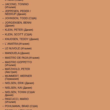
JACONO, TONINO
(Италия)
JEPPESEN, PEDER /
NEERUP (Дания)
JOHNSON, TODD (США)
JORGENSEN, BENNI
(Дания)
KLEIN, PETER (Дания)
KLEIN, SCOTT (США)
KNUDSEN, TEDDY (Дания)
L`ANATRA (Италия)
LE NUVOLE (Италия)
MANDUELA (Дания)
MASTRO DE PAJA (Италия)
MASTRO GEPPETTO
(Италия)
MATZHOLD, PETER
(Австрия)
MUMMERT, WERNER
(Германия)
NIELSEN, ERIK (Дания)
NIELSEN, KAI (Дания)
NIELSEN, TONNI (США/
Дания)
PASCUCCI, MARIO
(Италия)
POHLMANN, BRAD (США)