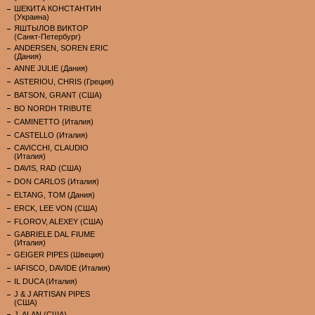
ШЕКИТА КОНСТАНТИН
(Украина)
ЯШТЫЛОВ ВИКТОР
(Санкт-Петербург)
ANDERSEN, SOREN ERIC
(Дания)
ANNE JULIE (Дания)
ASTERIOU, CHRIS (Греция)
BATSON, GRANT (США)
BO NORDH TRIBUTE
CAMINETTO (Италия)
CASTELLO (Италия)
CAVICCHI, CLAUDIO
(Италия)
DAVIS, RAD (США)
DON CARLOS (Италия)
ELTANG, TOM (Дания)
ERCK, LEE VON (США)
FLOROV, ALEXEY (США)
GABRIELE DAL FIUME
(Италия)
GEIGER PIPES (Швеция)
IAFISCO, DAVIDE (Италия)
IL DUCA (Италия)
J & J ARTISAN PIPES
(США)
J. ALAN (США)