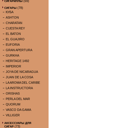
(69)
СИГАРИЛЛЫ
(78)
СИГАРЫ
КУБА
ASHTON
CHARATAN
CUESTA REY
EL BATON
EL GUAJIRO
EUFORIA
GRAN APERTURA
GURKHA
HERITAGE 1492
IMPERIOR
JOYA DE NICARAGUA
JUAN DE LA COSA
LA AROMA DEL CARIBE
LA INSTRUCTORA
ORISHAS
PERLA DEL MAR
QUORUM
VASCO DA GAMA
VILLIGER
АКСЕССУАРЫ ДЛЯ
(73)
СИГАР