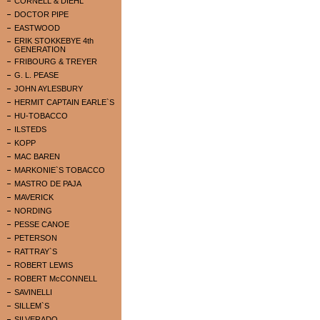
CORNELL & DIEHL
DOCTOR PIPE
EASTWOOD
ERIK STOKKEBYE 4th
GENERATION
FRIBOURG & TREYER
G. L. PEASE
JOHN AYLESBURY
HERMIT CAPTAIN EARLE`S
HU-TOBACCO
ILSTEDS
KOPP
MAC BAREN
MARKONIE`S TOBACCO
MASTRO DE PAJA
MAVERICK
NORDING
PESSE CANOE
PETERSON
RATTRAY`S
ROBERT LEWIS
ROBERT McCONNELL
SAVINELLI
SILLEM`S
SILVERADO