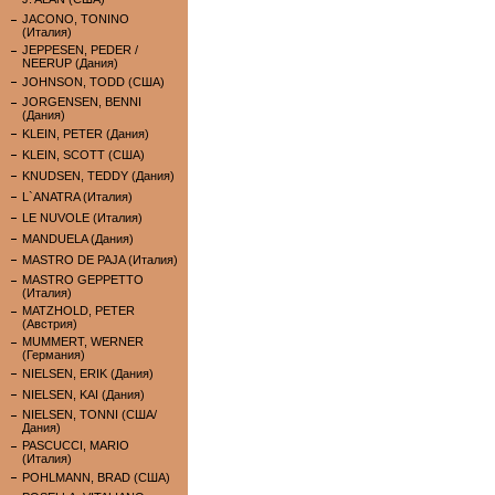
JACONO, TONINO
(Италия)
JEPPESEN, PEDER /
NEERUP (Дания)
JOHNSON, TODD (США)
JORGENSEN, BENNI
(Дания)
KLEIN, PETER (Дания)
KLEIN, SCOTT (США)
KNUDSEN, TEDDY (Дания)
L`ANATRA (Италия)
LE NUVOLE (Италия)
MANDUELA (Дания)
MASTRO DE PAJA (Италия)
MASTRO GEPPETTO
(Италия)
MATZHOLD, PETER
(Австрия)
MUMMERT, WERNER
(Германия)
NIELSEN, ERIK (Дания)
NIELSEN, KAI (Дания)
NIELSEN, TONNI (США/
Дания)
PASCUCCI, MARIO
(Италия)
POHLMANN, BRAD (США)