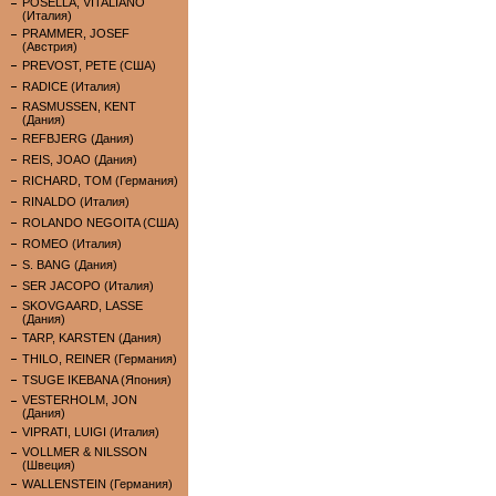
POSELLA, VITALIANO
(Италия)
PRAMMER, JOSEF
(Австрия)
PREVOST, PETE (США)
RADICE (Италия)
RASMUSSEN, KENT
(Дания)
REFBJERG (Дания)
REIS, JOAO (Дания)
RICHARD, TOM (Германия)
RINALDO (Италия)
ROLANDO NEGOITA (США)
ROMEO (Италия)
S. BANG (Дания)
SER JACOPO (Италия)
SKOVGAARD, LASSE
(Дания)
TARP, KARSTEN (Дания)
THILO, REINER (Германия)
TSUGE IKEBANA (Япония)
VESTERHOLM, JON
(Дания)
VIPRATI, LUIGI (Италия)
VOLLMER & NILSSON
(Швеция)
WALLENSTEIN (Германия)