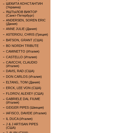
ШЕКИТА КОНСТАНТИН
(Украина)
ЯШТЫЛОВ ВИКТОР
(Санкт-Петербург)
ANDERSEN, SOREN ERIC
(Дания)
ANNE JULIE (Дания)
ASTERIOU, CHRIS (Греция)
BATSON, GRANT (США)
BO NORDH TRIBUTE
CAMINETTO (Италия)
CASTELLO (Италия)
CAVICCHI, CLAUDIO
(Италия)
DAVIS, RAD (США)
DON CARLOS (Италия)
ELTANG, TOM (Дания)
ERCK, LEE VON (США)
FLOROV, ALEXEY (США)
GABRIELE DAL FIUME
(Италия)
GEIGER PIPES (Швеция)
IAFISCO, DAVIDE (Италия)
IL DUCA (Италия)
J & J ARTISAN PIPES
(США)
J. ALAN (США)