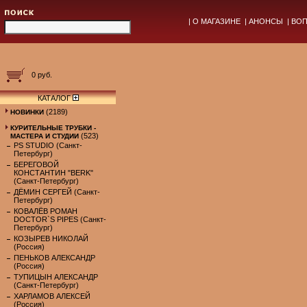
|
О МАГАЗИНЕ
|
АНОНСЫ
|
ВОП
0 руб.
КАТАЛОГ
(2189)
НОВИНКИ
КУРИТЕЛЬНЫЕ ТРУБКИ -
(523)
МАСТЕРА И СТУДИИ
PS STUDIO (Санкт-
Петербург)
БЕРЕГОВОЙ
КОНСТАНТИН "BERK"
(Санкт-Петербург)
ДЁМИН СЕРГЕЙ (Санкт-
Петербург)
КОВАЛЁВ РОМАН
DOCTOR`S PIPES (Санкт-
Петербург)
КОЗЫРЕВ НИКОЛАЙ
(Россия)
ПЕНЬКОВ АЛЕКСАНДР
(Россия)
ТУПИЦЫН АЛЕКСАНДР
(Санкт-Петербург)
ХАРЛАМОВ АЛЕКСЕЙ
(Россия)