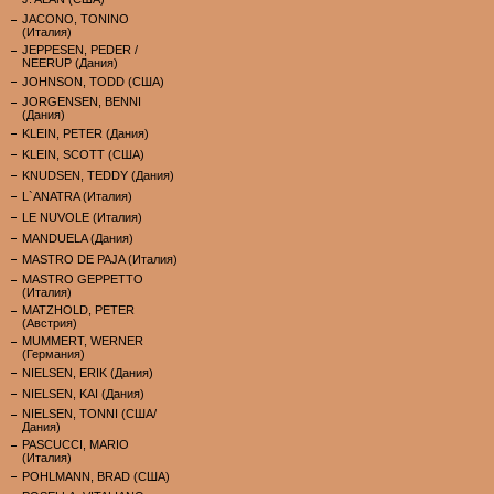
JACONO, TONINO
(Италия)
JEPPESEN, PEDER /
NEERUP (Дания)
JOHNSON, TODD (США)
JORGENSEN, BENNI
(Дания)
KLEIN, PETER (Дания)
KLEIN, SCOTT (США)
KNUDSEN, TEDDY (Дания)
L`ANATRA (Италия)
LE NUVOLE (Италия)
MANDUELA (Дания)
MASTRO DE PAJA (Италия)
MASTRO GEPPETTO
(Италия)
MATZHOLD, PETER
(Австрия)
MUMMERT, WERNER
(Германия)
NIELSEN, ERIK (Дания)
NIELSEN, KAI (Дания)
NIELSEN, TONNI (США/
Дания)
PASCUCCI, MARIO
(Италия)
POHLMANN, BRAD (США)