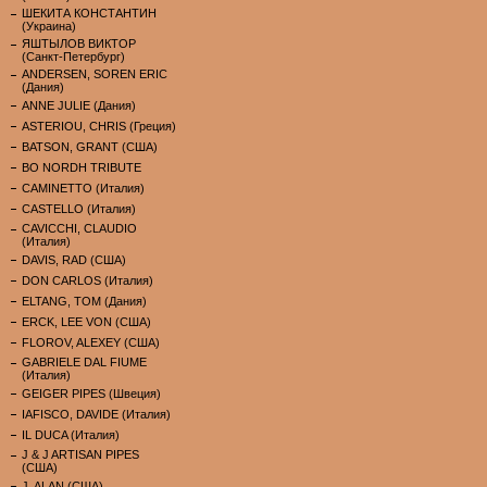
ШЕКИТА КОНСТАНТИН
(Украина)
ЯШТЫЛОВ ВИКТОР
(Санкт-Петербург)
ANDERSEN, SOREN ERIC
(Дания)
ANNE JULIE (Дания)
ASTERIOU, CHRIS (Греция)
BATSON, GRANT (США)
BO NORDH TRIBUTE
CAMINETTO (Италия)
CASTELLO (Италия)
CAVICCHI, CLAUDIO
(Италия)
DAVIS, RAD (США)
DON CARLOS (Италия)
ELTANG, TOM (Дания)
ERCK, LEE VON (США)
FLOROV, ALEXEY (США)
GABRIELE DAL FIUME
(Италия)
GEIGER PIPES (Швеция)
IAFISCO, DAVIDE (Италия)
IL DUCA (Италия)
J & J ARTISAN PIPES
(США)
J. ALAN (США)