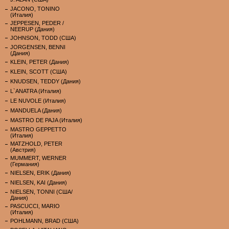
JACONO, TONINO
(Италия)
JEPPESEN, PEDER /
NEERUP (Дания)
JOHNSON, TODD (США)
JORGENSEN, BENNI
(Дания)
KLEIN, PETER (Дания)
KLEIN, SCOTT (США)
KNUDSEN, TEDDY (Дания)
L`ANATRA (Италия)
LE NUVOLE (Италия)
MANDUELA (Дания)
MASTRO DE PAJA (Италия)
MASTRO GEPPETTO
(Италия)
MATZHOLD, PETER
(Австрия)
MUMMERT, WERNER
(Германия)
NIELSEN, ERIK (Дания)
NIELSEN, KAI (Дания)
NIELSEN, TONNI (США/
Дания)
PASCUCCI, MARIO
(Италия)
POHLMANN, BRAD (США)