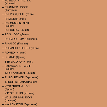
POSELLA, VITALIANO
(Италия)
PRAMMER, JOSEF
(Австрия)
PREVOST, PETE (США)
RADICE (Италия)
RASMUSSEN, KENT
(Дания)
REFBJERG (Дания)
REIS, JOAO (Дания)
RICHARD, TOM (Германия)
RINALDO (Италия)
ROLANDO NEGOITA (США)
ROMEO (Италия)
S. BANG (Дания)
SER JACOPO (Италия)
SKOVGAARD, LASSE
(Дания)
TARP, KARSTEN (Дания)
THILO, REINER (Германия)
TSUGE IKEBANA (Япония)
VESTERHOLM, JON
(Дания)
VIPRATI, LUIGI (Италия)
VOLLMER & NILSSON
(Швеция)
WALLENSTEIN (Германия)