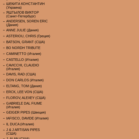
ШЕКИТА КОНСТАНТИН
(Украина)
ЯШТЫЛОВ ВИКТОР
(Санкт-Петербург)
ANDERSEN, SOREN ERIC
(Дания)
ANNE JULIE (Дания)
ASTERIOU, CHRIS (Греция)
BATSON, GRANT (США)
BO NORDH TRIBUTE
CAMINETTO (Италия)
CASTELLO (Италия)
CAVICCHI, CLAUDIO
(Италия)
DAVIS, RAD (США)
DON CARLOS (Италия)
ELTANG, TOM (Дания)
ERCK, LEE VON (США)
FLOROV, ALEXEY (США)
GABRIELE DAL FIUME
(Италия)
GEIGER PIPES (Швеция)
IAFISCO, DAVIDE (Италия)
IL DUCA (Италия)
J & J ARTISAN PIPES
(США)
J. ALAN (США)