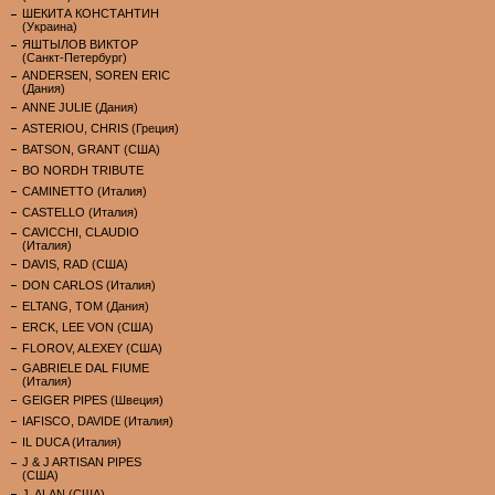
ШЕКИТА КОНСТАНТИН
(Украина)
ЯШТЫЛОВ ВИКТОР
(Санкт-Петербург)
ANDERSEN, SOREN ERIC
(Дания)
ANNE JULIE (Дания)
ASTERIOU, CHRIS (Греция)
BATSON, GRANT (США)
BO NORDH TRIBUTE
CAMINETTO (Италия)
CASTELLO (Италия)
CAVICCHI, CLAUDIO
(Италия)
DAVIS, RAD (США)
DON CARLOS (Италия)
ELTANG, TOM (Дания)
ERCK, LEE VON (США)
FLOROV, ALEXEY (США)
GABRIELE DAL FIUME
(Италия)
GEIGER PIPES (Швеция)
IAFISCO, DAVIDE (Италия)
IL DUCA (Италия)
J & J ARTISAN PIPES
(США)
J. ALAN (США)