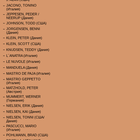
JACONO, TONINO
(Италия)
JEPPESEN, PEDER /
NEERUP (Дания)
JOHNSON, TODD (США)
JORGENSEN, BENNI
(Дания)
KLEIN, PETER (Дания)
KLEIN, SCOTT (США)
KNUDSEN, TEDDY (Дания)
L`ANATRA (Италия)
LE NUVOLE (Италия)
MANDUELA (Дания)
MASTRO DE PAJA (Италия)
MASTRO GEPPETTO
(Италия)
MATZHOLD, PETER
(Австрия)
MUMMERT, WERNER
(Германия)
NIELSEN, ERIK (Дания)
NIELSEN, KAI (Дания)
NIELSEN, TONNI (США/
Дания)
PASCUCCI, MARIO
(Италия)
POHLMANN, BRAD (США)