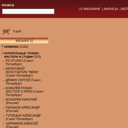
|
О МАГАЗИНЕ
|
АНОНСЫ
|
ВОП
0 руб.
КАТАЛОГ
(2192)
НОВИНКИ
КУРИТЕЛЬНЫЕ ТРУБКИ -
(529)
МАСТЕРА И СТУДИИ
PS STUDIO (Санкт-
Петербург)
БЕРЕГОВОЙ
КОНСТАНТИН "BERK"
(Санкт-Петербург)
ДЁМИН СЕРГЕЙ (Санкт-
Петербург)
КОВАЛЁВ РОМАН
DOCTOR`S PIPES (Санкт-
Петербург)
КОЗЫРЕВ НИКОЛАЙ
(Россия)
ПЕНЬКОВ АЛЕКСАНДР
(Россия)
ТУПИЦЫН АЛЕКСАНДР
(Санкт-Петербург)
ХАРЛАМОВ АЛЕКСЕЙ
(Россия)