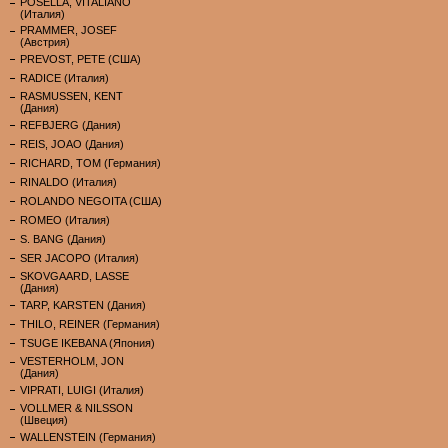
POSELLA, VITALIANO
(Италия)
PRAMMER, JOSEF
(Австрия)
PREVOST, PETE (США)
RADICE (Италия)
RASMUSSEN, KENT
(Дания)
REFBJERG (Дания)
REIS, JOAO (Дания)
RICHARD, TOM (Германия)
RINALDO (Италия)
ROLANDO NEGOITA (США)
ROMEO (Италия)
S. BANG (Дания)
SER JACOPO (Италия)
SKOVGAARD, LASSE
(Дания)
TARP, KARSTEN (Дания)
THILO, REINER (Германия)
TSUGE IKEBANA (Япония)
VESTERHOLM, JON
(Дания)
VIPRATI, LUIGI (Италия)
VOLLMER & NILSSON
(Швеция)
WALLENSTEIN (Германия)