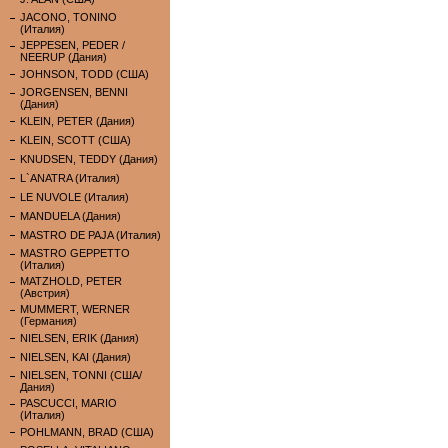
JACONO, TONINO
(Италия)
JEPPESEN, PEDER /
NEERUP (Дания)
JOHNSON, TODD (США)
JORGENSEN, BENNI
(Дания)
KLEIN, PETER (Дания)
KLEIN, SCOTT (США)
KNUDSEN, TEDDY (Дания)
L`ANATRA (Италия)
LE NUVOLE (Италия)
MANDUELA (Дания)
MASTRO DE PAJA (Италия)
MASTRO GEPPETTO
(Италия)
MATZHOLD, PETER
(Австрия)
MUMMERT, WERNER
(Германия)
NIELSEN, ERIK (Дания)
NIELSEN, KAI (Дания)
NIELSEN, TONNI (США/
Дания)
PASCUCCI, MARIO
(Италия)
POHLMANN, BRAD (США)