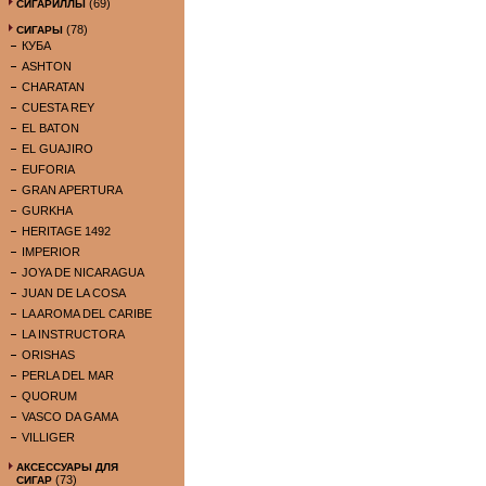
(69)
СИГАРИЛЛЫ
(78)
СИГАРЫ
КУБА
ASHTON
CHARATAN
CUESTA REY
EL BATON
EL GUAJIRO
EUFORIA
GRAN APERTURA
GURKHA
HERITAGE 1492
IMPERIOR
JOYA DE NICARAGUA
JUAN DE LA COSA
LA AROMA DEL CARIBE
LA INSTRUCTORA
ORISHAS
PERLA DEL MAR
QUORUM
VASCO DA GAMA
VILLIGER
АКСЕССУАРЫ ДЛЯ
(73)
СИГАР