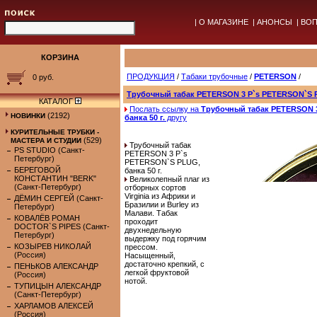
|
О МАГАЗИНЕ
|
АНОНСЫ
|
ВОП
КОРЗИНА
ПРОДУКЦИЯ
/
Табаки трубочные
/
PETERSON
/
0 руб.
Трубочный табак PETERSON 3 P`s PETERSON`S PL
КАТАЛОГ
Послать ссылку на
Трубочный табак PETERSON 
(2192)
НОВИНКИ
банка 50 г.
другу
КУРИТЕЛЬНЫЕ ТРУБКИ -
(529)
МАСТЕРА И СТУДИИ
Трубочный табак
PS STUDIO (Санкт-
PETERSON 3 P`s
Петербург)
PETERSON`S PLUG,
БЕРЕГОВОЙ
банка 50 г.
КОНСТАНТИН "BERK"
Великолепный плаг из
(Санкт-Петербург)
отборных сортов
Virginia из Африки и
ДЁМИН СЕРГЕЙ (Санкт-
Бразилии и Burley из
Петербург)
Малави. Табак
КОВАЛЁВ РОМАН
проходит
DOCTOR`S PIPES (Санкт-
двухнедельную
Петербург)
выдержку под горячим
КОЗЫРЕВ НИКОЛАЙ
прессом.
(Россия)
Насыщенный,
достаточно крепкий, с
ПЕНЬКОВ АЛЕКСАНДР
легкой фруктовой
(Россия)
нотой.
ТУПИЦЫН АЛЕКСАНДР
(Санкт-Петербург)
ХАРЛАМОВ АЛЕКСЕЙ
(Россия)