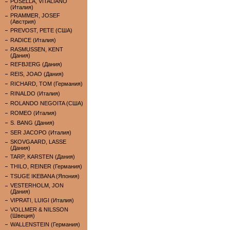
POSELLA, VITALIANO
(Италия)
PRAMMER, JOSEF
(Австрия)
PREVOST, PETE (США)
RADICE (Италия)
RASMUSSEN, KENT
(Дания)
REFBJERG (Дания)
REIS, JOAO (Дания)
RICHARD, TOM (Германия)
RINALDO (Италия)
ROLANDO NEGOITA (США)
ROMEO (Италия)
S. BANG (Дания)
SER JACOPO (Италия)
SKOVGAARD, LASSE
(Дания)
TARP, KARSTEN (Дания)
THILO, REINER (Германия)
TSUGE IKEBANA (Япония)
VESTERHOLM, JON
(Дания)
VIPRATI, LUIGI (Италия)
VOLLMER & NILSSON
(Швеция)
WALLENSTEIN (Германия)