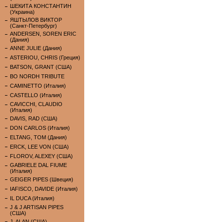
ШЕКИТА КОНСТАНТИН
(Украина)
ЯШТЫЛОВ ВИКТОР
(Санкт-Петербург)
ANDERSEN, SOREN ERIC
(Дания)
ANNE JULIE (Дания)
ASTERIOU, CHRIS (Греция)
BATSON, GRANT (США)
BO NORDH TRIBUTE
CAMINETTO (Италия)
CASTELLO (Италия)
CAVICCHI, CLAUDIO
(Италия)
DAVIS, RAD (США)
DON CARLOS (Италия)
ELTANG, TOM (Дания)
ERCK, LEE VON (США)
FLOROV, ALEXEY (США)
GABRIELE DAL FIUME
(Италия)
GEIGER PIPES (Швеция)
IAFISCO, DAVIDE (Италия)
IL DUCA (Италия)
J & J ARTISAN PIPES
(США)
J. ALAN (США)