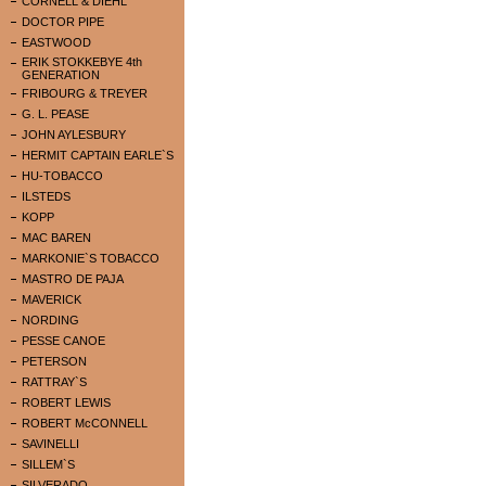
CORNELL & DIEHL
DOCTOR PIPE
EASTWOOD
ERIK STOKKEBYE 4th
GENERATION
FRIBOURG & TREYER
G. L. PEASE
JOHN AYLESBURY
HERMIT CAPTAIN EARLE`S
HU-TOBACCO
ILSTEDS
KOPP
MAC BAREN
MARKONIE`S TOBACCO
MASTRO DE PAJA
MAVERICK
NORDING
PESSE CANOE
PETERSON
RATTRAY`S
ROBERT LEWIS
ROBERT McCONNELL
SAVINELLI
SILLEM`S
SILVERADO