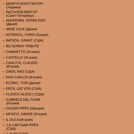
ШЕКИТА КОНСТАНТИН
(Украина)
ЯШТЫЛОВ ВИКТОР
(Санкт-Петербург)
ANDERSEN, SOREN ERIC
(Дания)
ANNE JULIE (Дания)
ASTERIOU, CHRIS (Греция)
BATSON, GRANT (США)
BO NORDH TRIBUTE
CAMINETTO (Италия)
CASTELLO (Италия)
CAVICCHI, CLAUDIO
(Италия)
DAVIS, RAD (США)
DON CARLOS (Италия)
ELTANG, TOM (Дания)
ERCK, LEE VON (США)
FLOROV, ALEXEY (США)
GABRIELE DAL FIUME
(Италия)
GEIGER PIPES (Швеция)
IAFISCO, DAVIDE (Италия)
IL DUCA (Италия)
J & J ARTISAN PIPES
(США)
J. ALAN (США)