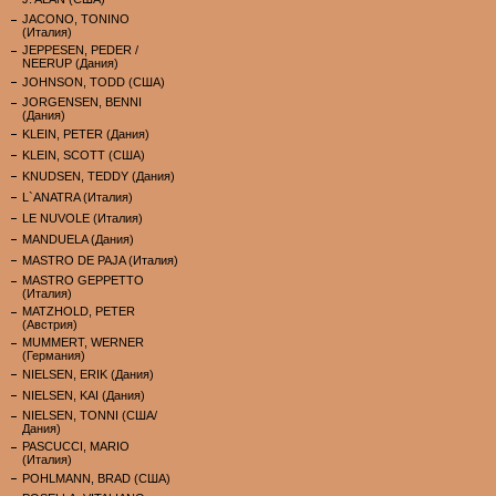
JACONO, TONINO
(Италия)
JEPPESEN, PEDER /
NEERUP (Дания)
JOHNSON, TODD (США)
JORGENSEN, BENNI
(Дания)
KLEIN, PETER (Дания)
KLEIN, SCOTT (США)
KNUDSEN, TEDDY (Дания)
L`ANATRA (Италия)
LE NUVOLE (Италия)
MANDUELA (Дания)
MASTRO DE PAJA (Италия)
MASTRO GEPPETTO
(Италия)
MATZHOLD, PETER
(Австрия)
MUMMERT, WERNER
(Германия)
NIELSEN, ERIK (Дания)
NIELSEN, KAI (Дания)
NIELSEN, TONNI (США/
Дания)
PASCUCCI, MARIO
(Италия)
POHLMANN, BRAD (США)