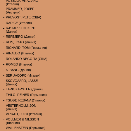
POSELLA, VITALIANO
(Италия)
PRAMMER, JOSEF
(Австрия)
PREVOST, PETE (США)
RADICE (Италия)
RASMUSSEN, KENT
(Дания)
REFBJERG (Дания)
REIS, JOAO (Дания)
RICHARD, TOM (Германия)
RINALDO (Италия)
ROLANDO NEGOITA (США)
ROMEO (Италия)
S. BANG (Дания)
SER JACOPO (Италия)
SKOVGAARD, LASSE
(Дания)
TARP, KARSTEN (Дания)
THILO, REINER (Германия)
TSUGE IKEBANA (Япония)
VESTERHOLM, JON
(Дания)
VIPRATI, LUIGI (Италия)
VOLLMER & NILSSON
(Швеция)
WALLENSTEIN (Германия)