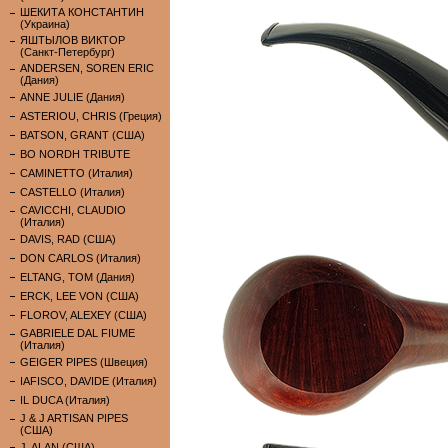
ШЕКИТА КОНСТАНТИН
(Украина)
ЯШТЫЛОВ ВИКТОР
(Санкт-Петербург)
ANDERSEN, SOREN ERIC
(Дания)
ANNE JULIE (Дания)
ASTERIOU, CHRIS (Греция)
BATSON, GRANT (США)
BO NORDH TRIBUTE
CAMINETTO (Италия)
CASTELLO (Италия)
CAVICCHI, CLAUDIO
(Италия)
DAVIS, RAD (США)
DON CARLOS (Италия)
ELTANG, TOM (Дания)
ERCK, LEE VON (США)
FLOROV, ALEXEY (США)
GABRIELE DAL FIUME
(Италия)
GEIGER PIPES (Швеция)
IAFISCO, DAVIDE (Италия)
IL DUCA (Италия)
J & J ARTISAN PIPES
(США)
J. ALAN (США)