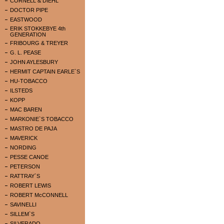
CORNELL & DIEHL
DOCTOR PIPE
EASTWOOD
ERIK STOKKEBYE 4th
GENERATION
FRIBOURG & TREYER
G. L. PEASE
JOHN AYLESBURY
HERMIT CAPTAIN EARLE`S
HU-TOBACCO
ILSTEDS
KOPP
MAC BAREN
MARKONIE`S TOBACCO
MASTRO DE PAJA
MAVERICK
NORDING
PESSE CANOE
PETERSON
RATTRAY`S
ROBERT LEWIS
ROBERT McCONNELL
SAVINELLI
SILLEM`S
SILVERADO