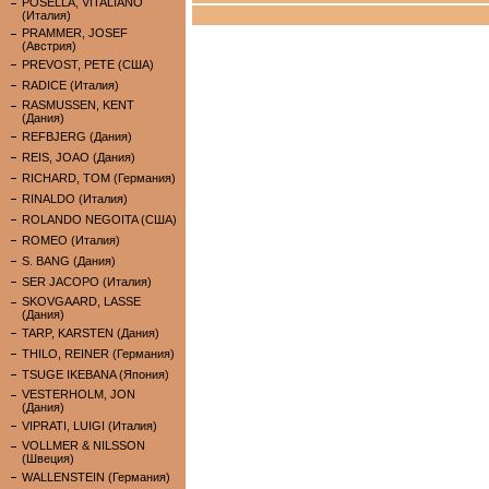
POSELLA, VITALIANO
(Италия)
PRAMMER, JOSEF
(Австрия)
PREVOST, PETE (США)
RADICE (Италия)
RASMUSSEN, KENT
(Дания)
REFBJERG (Дания)
REIS, JOAO (Дания)
RICHARD, TOM (Германия)
RINALDO (Италия)
ROLANDO NEGOITA (США)
ROMEO (Италия)
S. BANG (Дания)
SER JACOPO (Италия)
SKOVGAARD, LASSE
(Дания)
TARP, KARSTEN (Дания)
THILO, REINER (Германия)
TSUGE IKEBANA (Япония)
VESTERHOLM, JON
(Дания)
VIPRATI, LUIGI (Италия)
VOLLMER & NILSSON
(Швеция)
WALLENSTEIN (Германия)