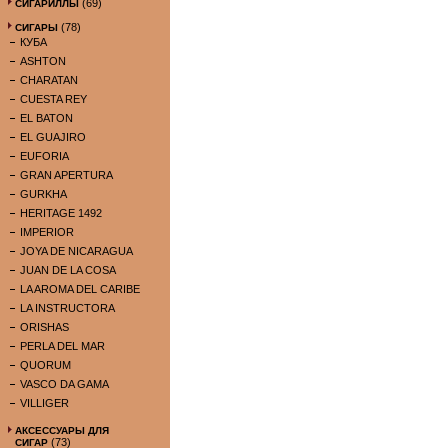
(69)
СИГАРИЛЛЫ
(78)
СИГАРЫ
КУБА
ASHTON
CHARATAN
CUESTA REY
EL BATON
EL GUAJIRO
EUFORIA
GRAN APERTURA
GURKHA
HERITAGE 1492
IMPERIOR
JOYA DE NICARAGUA
JUAN DE LA COSA
LA AROMA DEL CARIBE
LA INSTRUCTORA
ORISHAS
PERLA DEL MAR
QUORUM
VASCO DA GAMA
VILLIGER
АКСЕССУАРЫ ДЛЯ
(73)
СИГАР