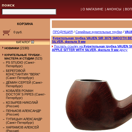
|
О МАГАЗИНЕ
|
АНОНСЫ
|
ВОП
КОРЗИНА
ПРОДУКЦИЯ
/
Серийные курительные трубки
/
VAUE
0 руб.
Курительная трубка VAUEN SIR 3079 SMOOTH B
SILVER, фильтр 9 мм
КАТАЛОГ
Послать ссылку на
Курительная трубка VAUEN 
(2190)
НОВИНКИ
APPLE SITTER WITH SILVER, фильтр 9 мм
другу
КУРИТЕЛЬНЫЕ ТРУБКИ -
(523)
МАСТЕРА И СТУДИИ
PS STUDIO (Санкт-
Петербург)
БЕРЕГОВОЙ
КОНСТАНТИН "BERK"
(Санкт-Петербург)
ДЁМИН СЕРГЕЙ (Санкт-
Петербург)
КОВАЛЁВ РОМАН
DOCTOR`S PIPES (Санкт-
Петербург)
КОЗЫРЕВ НИКОЛАЙ
(Россия)
ПЕНЬКОВ АЛЕКСАНДР
(Россия)
ТУПИЦЫН АЛЕКСАНДР
(Санкт-Петербург)
ХАРЛАМОВ АЛЕКСЕЙ
(Россия)