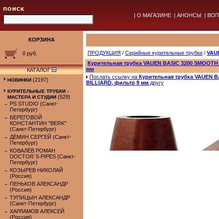
|
О МАГАЗИНЕ
|
АНОНСЫ
|
ВОП
КОРЗИНА
ПРОДУКЦИЯ
/
Серийные курительные трубки
/
VAUE
0 руб.
Курительная трубка VAUEN BASIC 3200 SMOOTH 
мм
КАТАЛОГ
Послать ссылку на
Курительная трубка VAUEN 
(2197)
НОВИНКИ
BILLIARD, фильтр 9 мм
другу
КУРИТЕЛЬНЫЕ ТРУБКИ -
(529)
МАСТЕРА И СТУДИИ
PS STUDIO (Санкт-
Петербург)
БЕРЕГОВОЙ
КОНСТАНТИН "BERK"
(Санкт-Петербург)
ДЁМИН СЕРГЕЙ (Санкт-
Петербург)
КОВАЛЁВ РОМАН
DOCTOR`S PIPES (Санкт-
Петербург)
КОЗЫРЕВ НИКОЛАЙ
(Россия)
ПЕНЬКОВ АЛЕКСАНДР
(Россия)
ТУПИЦЫН АЛЕКСАНДР
(Санкт-Петербург)
ХАРЛАМОВ АЛЕКСЕЙ
(Россия)