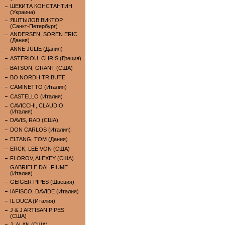
ШЕКИТА КОНСТАНТИН
(Украина)
ЯШТЫЛОВ ВИКТОР
(Санкт-Петербург)
ANDERSEN, SOREN ERIC
(Дания)
ANNE JULIE (Дания)
ASTERIOU, CHRIS (Греция)
BATSON, GRANT (США)
BO NORDH TRIBUTE
CAMINETTO (Италия)
CASTELLO (Италия)
CAVICCHI, CLAUDIO
(Италия)
DAVIS, RAD (США)
DON CARLOS (Италия)
ELTANG, TOM (Дания)
ERCK, LEE VON (США)
FLOROV, ALEXEY (США)
GABRIELE DAL FIUME
(Италия)
GEIGER PIPES (Швеция)
IAFISCO, DAVIDE (Италия)
IL DUCA (Италия)
J & J ARTISAN PIPES
(США)
J. ALAN (США)