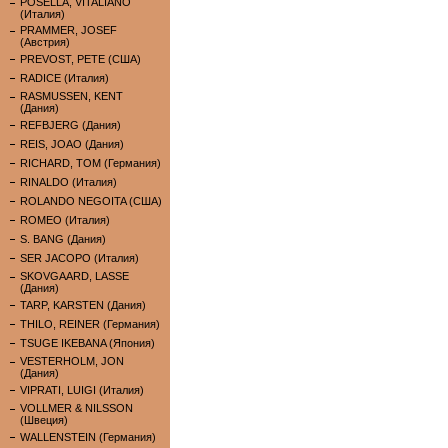
POSELLA, VITALIANO
(Италия)
PRAMMER, JOSEF
(Австрия)
PREVOST, PETE (США)
RADICE (Италия)
RASMUSSEN, KENT
(Дания)
REFBJERG (Дания)
REIS, JOAO (Дания)
RICHARD, TOM (Германия)
RINALDO (Италия)
ROLANDO NEGOITA (США)
ROMEO (Италия)
S. BANG (Дания)
SER JACOPO (Италия)
SKOVGAARD, LASSE
(Дания)
TARP, KARSTEN (Дания)
THILO, REINER (Германия)
TSUGE IKEBANA (Япония)
VESTERHOLM, JON
(Дания)
VIPRATI, LUIGI (Италия)
VOLLMER & NILSSON
(Швеция)
WALLENSTEIN (Германия)