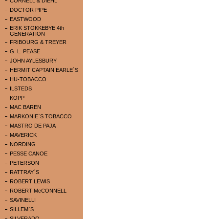
CORNELL & DIEHL
DOCTOR PIPE
EASTWOOD
ERIK STOKKEBYE 4th
GENERATION
FRIBOURG & TREYER
G. L. PEASE
JOHN AYLESBURY
HERMIT CAPTAIN EARLE`S
HU-TOBACCO
ILSTEDS
KOPP
MAC BAREN
MARKONIE`S TOBACCO
MASTRO DE PAJA
MAVERICK
NORDING
PESSE CANOE
PETERSON
RATTRAY`S
ROBERT LEWIS
ROBERT McCONNELL
SAVINELLI
SILLEM`S
SILVERADO