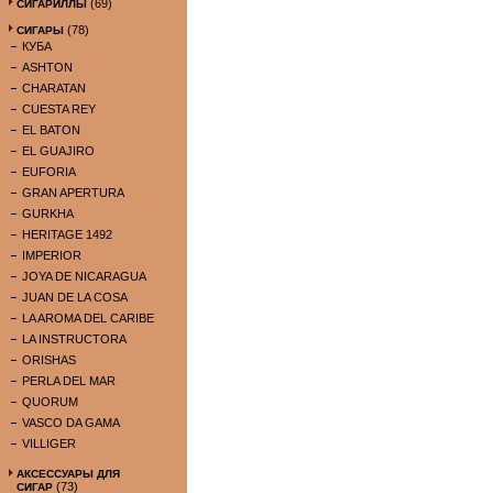
(69)
СИГАРИЛЛЫ
(78)
СИГАРЫ
КУБА
ASHTON
CHARATAN
CUESTA REY
EL BATON
EL GUAJIRO
EUFORIA
GRAN APERTURA
GURKHA
HERITAGE 1492
IMPERIOR
JOYA DE NICARAGUA
JUAN DE LA COSA
LA AROMA DEL CARIBE
LA INSTRUCTORA
ORISHAS
PERLA DEL MAR
QUORUM
VASCO DA GAMA
VILLIGER
АКСЕССУАРЫ ДЛЯ
(73)
СИГАР