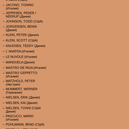
JACONO, TONINO
(Италия)
JEPPESEN, PEDER /
NEERUP (Дания)
JOHNSON, TODD (США)
JORGENSEN, BENNI
(Дания)
KLEIN, PETER (Дания)
KLEIN, SCOTT (США)
KNUDSEN, TEDDY (Дания)
L`ANATRA (Италия)
LE NUVOLE (Италия)
MANDUELA (Дания)
MASTRO DE PAJA (Италия)
MASTRO GEPPETTO
(Италия)
MATZHOLD, PETER
(Австрия)
MUMMERT, WERNER
(Германия)
NIELSEN, ERIK (Дания)
NIELSEN, KAI (Дания)
NIELSEN, TONNI (США/
Дания)
PASCUCCI, MARIO
(Италия)
POHLMANN, BRAD (США)