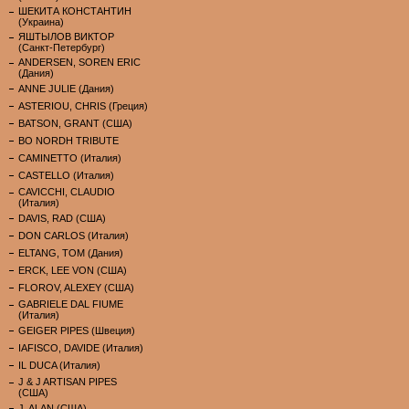
ШЕКИТА КОНСТАНТИН
(Украина)
ЯШТЫЛОВ ВИКТОР
(Санкт-Петербург)
ANDERSEN, SOREN ERIC
(Дания)
ANNE JULIE (Дания)
ASTERIOU, CHRIS (Греция)
BATSON, GRANT (США)
BO NORDH TRIBUTE
CAMINETTO (Италия)
CASTELLO (Италия)
CAVICCHI, CLAUDIO
(Италия)
DAVIS, RAD (США)
DON CARLOS (Италия)
ELTANG, TOM (Дания)
ERCK, LEE VON (США)
FLOROV, ALEXEY (США)
GABRIELE DAL FIUME
(Италия)
GEIGER PIPES (Швеция)
IAFISCO, DAVIDE (Италия)
IL DUCA (Италия)
J & J ARTISAN PIPES
(США)
J. ALAN (США)