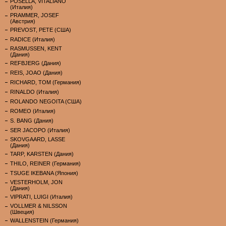
POSELLA, VITALIANO
(Италия)
PRAMMER, JOSEF
(Австрия)
PREVOST, PETE (США)
RADICE (Италия)
RASMUSSEN, KENT
(Дания)
REFBJERG (Дания)
REIS, JOAO (Дания)
RICHARD, TOM (Германия)
RINALDO (Италия)
ROLANDO NEGOITA (США)
ROMEO (Италия)
S. BANG (Дания)
SER JACOPO (Италия)
SKOVGAARD, LASSE
(Дания)
TARP, KARSTEN (Дания)
THILO, REINER (Германия)
TSUGE IKEBANA (Япония)
VESTERHOLM, JON
(Дания)
VIPRATI, LUIGI (Италия)
VOLLMER & NILSSON
(Швеция)
WALLENSTEIN (Германия)