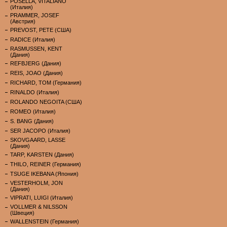
POSELLA, VITALIANO
(Италия)
PRAMMER, JOSEF
(Австрия)
PREVOST, PETE (США)
RADICE (Италия)
RASMUSSEN, KENT
(Дания)
REFBJERG (Дания)
REIS, JOAO (Дания)
RICHARD, TOM (Германия)
RINALDO (Италия)
ROLANDO NEGOITA (США)
ROMEO (Италия)
S. BANG (Дания)
SER JACOPO (Италия)
SKOVGAARD, LASSE
(Дания)
TARP, KARSTEN (Дания)
THILO, REINER (Германия)
TSUGE IKEBANA (Япония)
VESTERHOLM, JON
(Дания)
VIPRATI, LUIGI (Италия)
VOLLMER & NILSSON
(Швеция)
WALLENSTEIN (Германия)