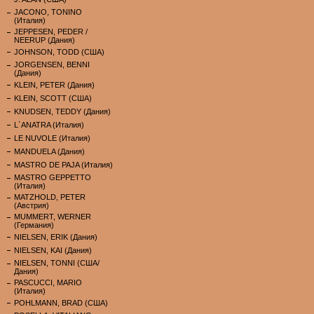
JACONO, TONINO
(Италия)
JEPPESEN, PEDER /
NEERUP (Дания)
JOHNSON, TODD (США)
JORGENSEN, BENNI
(Дания)
KLEIN, PETER (Дания)
KLEIN, SCOTT (США)
KNUDSEN, TEDDY (Дания)
L`ANATRA (Италия)
LE NUVOLE (Италия)
MANDUELA (Дания)
MASTRO DE PAJA (Италия)
MASTRO GEPPETTO
(Италия)
MATZHOLD, PETER
(Австрия)
MUMMERT, WERNER
(Германия)
NIELSEN, ERIK (Дания)
NIELSEN, KAI (Дания)
NIELSEN, TONNI (США/
Дания)
PASCUCCI, MARIO
(Италия)
POHLMANN, BRAD (США)