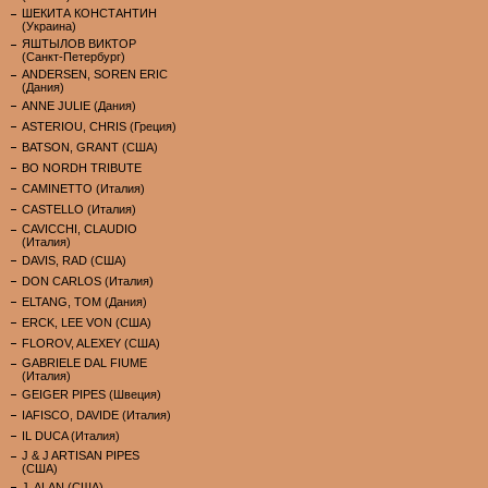
ШЕКИТА КОНСТАНТИН
(Украина)
ЯШТЫЛОВ ВИКТОР
(Санкт-Петербург)
ANDERSEN, SOREN ERIC
(Дания)
ANNE JULIE (Дания)
ASTERIOU, CHRIS (Греция)
BATSON, GRANT (США)
BO NORDH TRIBUTE
CAMINETTO (Италия)
CASTELLO (Италия)
CAVICCHI, CLAUDIO
(Италия)
DAVIS, RAD (США)
DON CARLOS (Италия)
ELTANG, TOM (Дания)
ERCK, LEE VON (США)
FLOROV, ALEXEY (США)
GABRIELE DAL FIUME
(Италия)
GEIGER PIPES (Швеция)
IAFISCO, DAVIDE (Италия)
IL DUCA (Италия)
J & J ARTISAN PIPES
(США)
J. ALAN (США)