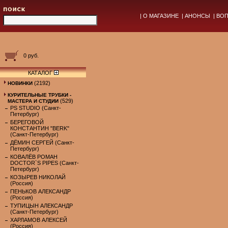
|
О МАГАЗИНЕ
|
АНОНСЫ
|
ВОП
0 руб.
КАТАЛОГ
(2192)
НОВИНКИ
КУРИТЕЛЬНЫЕ ТРУБКИ -
(529)
МАСТЕРА И СТУДИИ
PS STUDIO (Санкт-
Петербург)
БЕРЕГОВОЙ
КОНСТАНТИН "BERK"
(Санкт-Петербург)
ДЁМИН СЕРГЕЙ (Санкт-
Петербург)
КОВАЛЁВ РОМАН
DOCTOR`S PIPES (Санкт-
Петербург)
КОЗЫРЕВ НИКОЛАЙ
(Россия)
ПЕНЬКОВ АЛЕКСАНДР
(Россия)
ТУПИЦЫН АЛЕКСАНДР
(Санкт-Петербург)
ХАРЛАМОВ АЛЕКСЕЙ
(Россия)