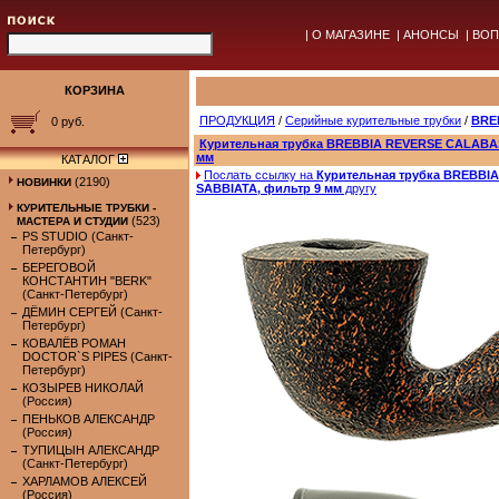
|
О МАГАЗИНЕ
|
АНОНСЫ
|
ВОП
КОРЗИНА
ПРОДУКЦИЯ
/
Серийные курительные трубки
/
BREB
0 руб.
Курительная трубка BREBBIA REVERSE CALABA
мм
КАТАЛОГ
Послать ссылку на
Курительная трубка BREBB
(2190)
НОВИНКИ
SABBIATA, фильтр 9 мм
другу
КУРИТЕЛЬНЫЕ ТРУБКИ -
(523)
МАСТЕРА И СТУДИИ
PS STUDIO (Санкт-
Петербург)
БЕРЕГОВОЙ
КОНСТАНТИН "BERK"
(Санкт-Петербург)
ДЁМИН СЕРГЕЙ (Санкт-
Петербург)
КОВАЛЁВ РОМАН
DOCTOR`S PIPES (Санкт-
Петербург)
КОЗЫРЕВ НИКОЛАЙ
(Россия)
ПЕНЬКОВ АЛЕКСАНДР
(Россия)
ТУПИЦЫН АЛЕКСАНДР
(Санкт-Петербург)
ХАРЛАМОВ АЛЕКСЕЙ
(Россия)