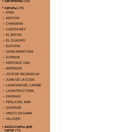
(69)
СИГАРИЛЛЫ
(78)
СИГАРЫ
КУБА
ASHTON
CHARATAN
CUESTA REY
EL BATON
EL GUAJIRO
EUFORIA
GRAN APERTURA
GURKHA
HERITAGE 1492
IMPERIOR
JOYA DE NICARAGUA
JUAN DE LA COSA
LA AROMA DEL CARIBE
LA INSTRUCTORA
ORISHAS
PERLA DEL MAR
QUORUM
VASCO DA GAMA
VILLIGER
АКСЕССУАРЫ ДЛЯ
(73)
СИГАР