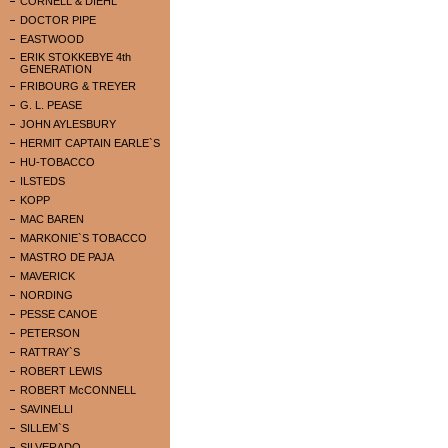
CORNELL & DIEHL
DOCTOR PIPE
EASTWOOD
ERIK STOKKEBYE 4th
GENERATION
FRIBOURG & TREYER
G. L. PEASE
JOHN AYLESBURY
HERMIT CAPTAIN EARLE`S
HU-TOBACCO
ILSTEDS
KOPP
MAC BAREN
MARKONIE`S TOBACCO
MASTRO DE PAJA
MAVERICK
NORDING
PESSE CANOE
PETERSON
RATTRAY`S
ROBERT LEWIS
ROBERT McCONNELL
SAVINELLI
SILLEM`S
SILVERADO