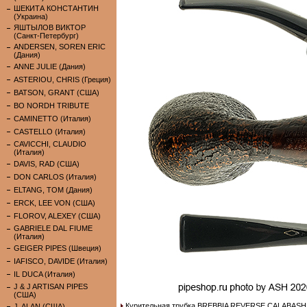
ШЕКИТА КОНСТАНТИН
(Украина)
ЯШТЫЛОВ ВИКТОР
(Санкт-Петербург)
ANDERSEN, SOREN ERIC
(Дания)
ANNE JULIE (Дания)
ASTERIOU, CHRIS (Греция)
BATSON, GRANT (США)
BO NORDH TRIBUTE
CAMINETTO (Италия)
CASTELLO (Италия)
CAVICCHI, CLAUDIO
(Италия)
DAVIS, RAD (США)
DON CARLOS (Италия)
ELTANG, TOM (Дания)
ERCK, LEE VON (США)
FLOROV, ALEXEY (США)
GABRIELE DAL FIUME
(Италия)
GEIGER PIPES (Швеция)
IAFISCO, DAVIDE (Италия)
IL DUCA (Италия)
J & J ARTISAN PIPES
(США)
Курительная трубка BREBBIA REVERSE CALABASH 
J. ALAN (США)