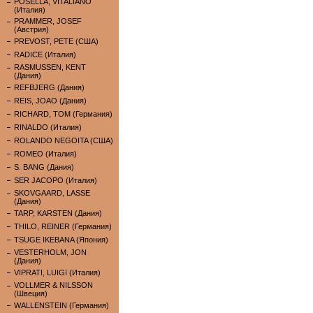
POSELLA, VITALIANO
(Италия)
PRAMMER, JOSEF
(Австрия)
PREVOST, PETE (США)
RADICE (Италия)
RASMUSSEN, KENT
(Дания)
REFBJERG (Дания)
REIS, JOAO (Дания)
RICHARD, TOM (Германия)
RINALDO (Италия)
ROLANDO NEGOITA (США)
ROMEO (Италия)
S. BANG (Дания)
SER JACOPO (Италия)
SKOVGAARD, LASSE
(Дания)
TARP, KARSTEN (Дания)
THILO, REINER (Германия)
TSUGE IKEBANA (Япония)
VESTERHOLM, JON
(Дания)
VIPRATI, LUIGI (Италия)
VOLLMER & NILSSON
(Швеция)
WALLENSTEIN (Германия)