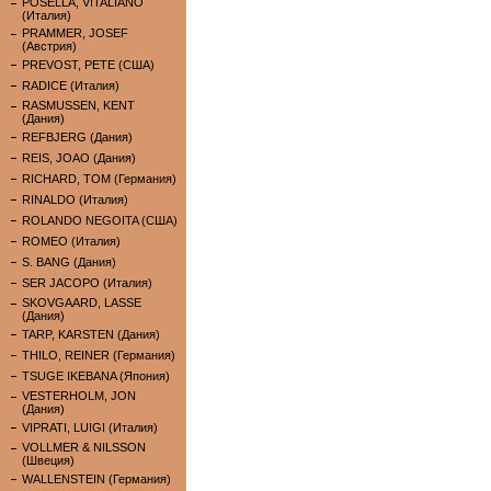
POSELLA, VITALIANO
(Италия)
PRAMMER, JOSEF
(Австрия)
PREVOST, PETE (США)
RADICE (Италия)
RASMUSSEN, KENT
(Дания)
REFBJERG (Дания)
REIS, JOAO (Дания)
RICHARD, TOM (Германия)
RINALDO (Италия)
ROLANDO NEGOITA (США)
ROMEO (Италия)
S. BANG (Дания)
SER JACOPO (Италия)
SKOVGAARD, LASSE
(Дания)
TARP, KARSTEN (Дания)
THILO, REINER (Германия)
TSUGE IKEBANA (Япония)
VESTERHOLM, JON
(Дания)
VIPRATI, LUIGI (Италия)
VOLLMER & NILSSON
(Швеция)
WALLENSTEIN (Германия)