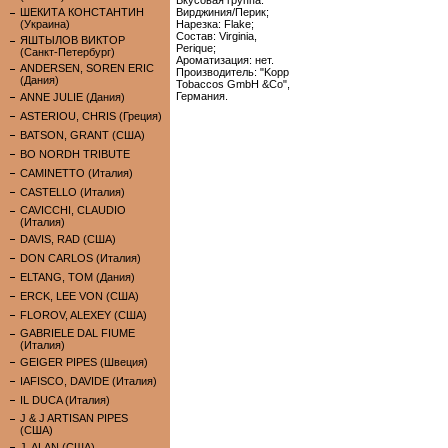
Вкусовая группа:
ШЕКИТА КОНСТАНТИН
Вирджиния/Перик;
(Украина)
Нарезка: Flake;
Состав: Virginia,
ЯШТЫЛОВ ВИКТОР
Perique;
(Санкт-Петербург)
Ароматизация: нет.
ANDERSEN, SOREN ERIC
Производитель: "Kopp
(Дания)
Tobaccos GmbH &Co",
Германия.
ANNE JULIE (Дания)
ASTERIOU, CHRIS (Греция)
BATSON, GRANT (США)
BO NORDH TRIBUTE
CAMINETTO (Италия)
CASTELLO (Италия)
CAVICCHI, CLAUDIO
(Италия)
DAVIS, RAD (США)
DON CARLOS (Италия)
ELTANG, TOM (Дания)
ERCK, LEE VON (США)
FLOROV, ALEXEY (США)
GABRIELE DAL FIUME
(Италия)
GEIGER PIPES (Швеция)
IAFISCO, DAVIDE (Италия)
IL DUCA (Италия)
J & J ARTISAN PIPES
(США)
J. ALAN (США)