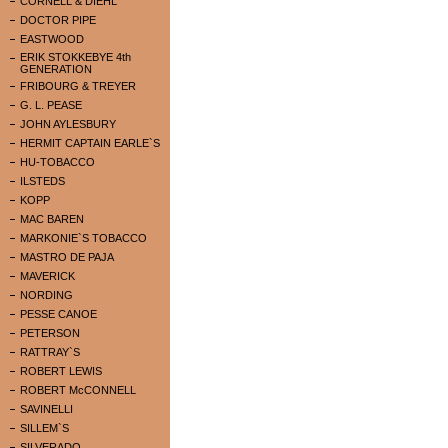
CORNELL & DIEHL
DOCTOR PIPE
EASTWOOD
ERIK STOKKEBYE 4th
GENERATION
FRIBOURG & TREYER
G. L. PEASE
JOHN AYLESBURY
HERMIT CAPTAIN EARLE`S
HU-TOBACCO
ILSTEDS
KOPP
MAC BAREN
MARKONIE`S TOBACCO
MASTRO DE PAJA
MAVERICK
NORDING
PESSE CANOE
PETERSON
RATTRAY`S
ROBERT LEWIS
ROBERT McCONNELL
SAVINELLI
SILLEM`S
SILVERADO