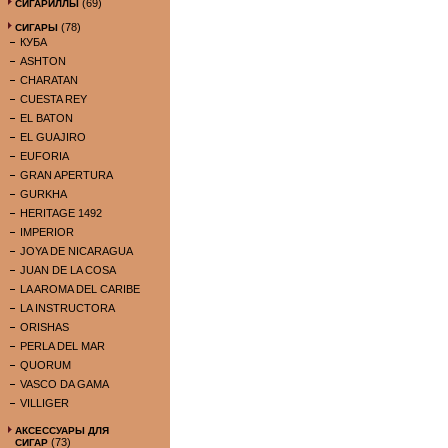
(69)
СИГАРИЛЛЫ
(78)
СИГАРЫ
КУБА
ASHTON
CHARATAN
CUESTA REY
EL BATON
EL GUAJIRO
EUFORIA
GRAN APERTURA
GURKHA
HERITAGE 1492
IMPERIOR
JOYA DE NICARAGUA
JUAN DE LA COSA
LA AROMA DEL CARIBE
LA INSTRUCTORA
ORISHAS
PERLA DEL MAR
QUORUM
VASCO DA GAMA
VILLIGER
АКСЕССУАРЫ ДЛЯ
(73)
СИГАР