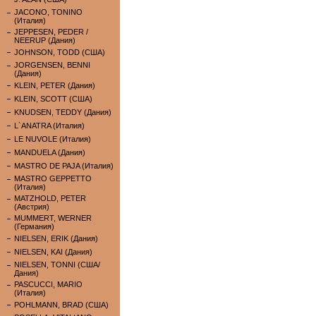
JACONO, TONINO
(Италия)
JEPPESEN, PEDER /
NEERUP (Дания)
JOHNSON, TODD (США)
JORGENSEN, BENNI
(Дания)
KLEIN, PETER (Дания)
KLEIN, SCOTT (США)
KNUDSEN, TEDDY (Дания)
L`ANATRA (Италия)
LE NUVOLE (Италия)
MANDUELA (Дания)
MASTRO DE PAJA (Италия)
MASTRO GEPPETTO
(Италия)
MATZHOLD, PETER
(Австрия)
MUMMERT, WERNER
(Германия)
NIELSEN, ERIK (Дания)
NIELSEN, KAI (Дания)
NIELSEN, TONNI (США/
Дания)
PASCUCCI, MARIO
(Италия)
POHLMANN, BRAD (США)