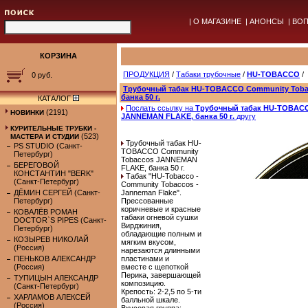
|
О МАГАЗИНЕ
|
АНОНСЫ
|
ВОП
КОРЗИНА
ПРОДУКЦИЯ
/
Табаки трубочные
/
HU-TOBACCO
/
0 руб.
Трубочный табак HU-TOBACCO Community Tob
банка 50 г.
КАТАЛОГ
Послать ссылку на
Трубочный табак HU-TOBACC
(2191)
НОВИНКИ
JANNEMAN FLAKE, банка 50 г.
другу
КУРИТЕЛЬНЫЕ ТРУБКИ -
(523)
МАСТЕРА И СТУДИИ
Трубочный табак HU-
PS STUDIO (Санкт-
TOBACCO Community
Петербург)
Tobaccos JANNEMAN
БЕРЕГОВОЙ
FLAKE, банка 50 г.
КОНСТАНТИН "BERK"
Табак "HU-Tobacco -
(Санкт-Петербург)
Community Tobaccos -
ДЁМИН СЕРГЕЙ (Санкт-
Janneman Flake".
Петербург)
Прессованные
коричневые и красные
КОВАЛЁВ РОМАН
табаки огневой сушки
DOCTOR`S PIPES (Санкт-
Вирджиния,
Петербург)
обладающие полным и
КОЗЫРЕВ НИКОЛАЙ
мягким вкусом,
(Россия)
нарезаются длинными
ПЕНЬКОВ АЛЕКСАНДР
пластинами и
(Россия)
вместе с щепоткой
Перика, завершающей
ТУПИЦЫН АЛЕКСАНДР
композицию.
(Санкт-Петербург)
Крепость: 2-2,5 по 5-ти
ХАРЛАМОВ АЛЕКСЕЙ
балльной шкале.
(Россия)