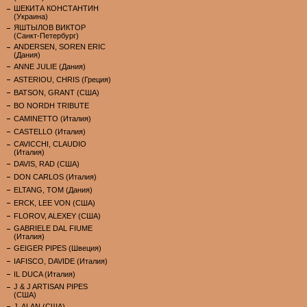
ШЕКИТА КОНСТАНТИН
(Украина)
ЯШТЫЛОВ ВИКТОР
(Санкт-Петербург)
ANDERSEN, SOREN ERIC
(Дания)
ANNE JULIE (Дания)
ASTERIOU, CHRIS (Греция)
BATSON, GRANT (США)
BO NORDH TRIBUTE
CAMINETTO (Италия)
CASTELLO (Италия)
CAVICCHI, CLAUDIO
(Италия)
DAVIS, RAD (США)
DON CARLOS (Италия)
ELTANG, TOM (Дания)
ERCK, LEE VON (США)
FLOROV, ALEXEY (США)
GABRIELE DAL FIUME
(Италия)
GEIGER PIPES (Швеция)
IAFISCO, DAVIDE (Италия)
IL DUCA (Италия)
J & J ARTISAN PIPES
(США)
J. ALAN (США)