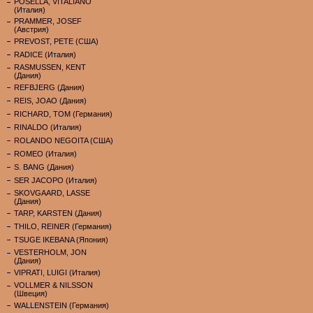
POSELLA, VITALIANO
(Италия)
PRAMMER, JOSEF
(Австрия)
PREVOST, PETE (США)
RADICE (Италия)
RASMUSSEN, KENT
(Дания)
REFBJERG (Дания)
REIS, JOAO (Дания)
RICHARD, TOM (Германия)
RINALDO (Италия)
ROLANDO NEGOITA (США)
ROMEO (Италия)
S. BANG (Дания)
SER JACOPO (Италия)
SKOVGAARD, LASSE
(Дания)
TARP, KARSTEN (Дания)
THILO, REINER (Германия)
TSUGE IKEBANA (Япония)
VESTERHOLM, JON
(Дания)
VIPRATI, LUIGI (Италия)
VOLLMER & NILSSON
(Швеция)
WALLENSTEIN (Германия)