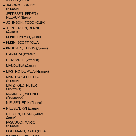
JACONO, TONINO
(Италия)
JEPPESEN, PEDER /
NEERUP (Дания)
JOHNSON, TODD (США)
JORGENSEN, BENNI
(Дания)
KLEIN, PETER (Дания)
KLEIN, SCOTT (США)
KNUDSEN, TEDDY (Дания)
L`ANATRA (Италия)
LE NUVOLE (Италия)
MANDUELA (Дания)
MASTRO DE PAJA (Италия)
MASTRO GEPPETTO
(Италия)
MATZHOLD, PETER
(Австрия)
MUMMERT, WERNER
(Германия)
NIELSEN, ERIK (Дания)
NIELSEN, KAI (Дания)
NIELSEN, TONNI (США/
Дания)
PASCUCCI, MARIO
(Италия)
POHLMANN, BRAD (США)