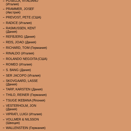
POSELLA, VITALIANO
(Италия)
PRAMMER, JOSEF
(Австрия)
PREVOST, PETE (США)
RADICE (Италия)
RASMUSSEN, KENT
(Дания)
REFBJERG (Дания)
REIS, JOAO (Дания)
RICHARD, TOM (Германия)
RINALDO (Италия)
ROLANDO NEGOITA (США)
ROMEO (Италия)
S. BANG (Дания)
SER JACOPO (Италия)
SKOVGAARD, LASSE
(Дания)
TARP, KARSTEN (Дания)
THILO, REINER (Германия)
TSUGE IKEBANA (Япония)
VESTERHOLM, JON
(Дания)
VIPRATI, LUIGI (Италия)
VOLLMER & NILSSON
(Швеция)
WALLENSTEIN (Германия)