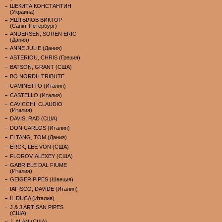
ШЕКИТА КОНСТАНТИН
(Украина)
ЯШТЫЛОВ ВИКТОР
(Санкт-Петербург)
ANDERSEN, SOREN ERIC
(Дания)
ANNE JULIE (Дания)
ASTERIOU, CHRIS (Греция)
BATSON, GRANT (США)
BO NORDH TRIBUTE
CAMINETTO (Италия)
CASTELLO (Италия)
CAVICCHI, CLAUDIO
(Италия)
DAVIS, RAD (США)
DON CARLOS (Италия)
ELTANG, TOM (Дания)
ERCK, LEE VON (США)
FLOROV, ALEXEY (США)
GABRIELE DAL FIUME
(Италия)
GEIGER PIPES (Швеция)
IAFISCO, DAVIDE (Италия)
IL DUCA (Италия)
J & J ARTISAN PIPES
(США)
J. ALAN (США)