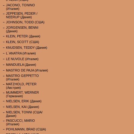
JACONO, TONINO
(Италия)
JEPPESEN, PEDER /
NEERUP (Дания)
JOHNSON, TODD (США)
JORGENSEN, BENNI
(Дания)
KLEIN, PETER (Дания)
KLEIN, SCOTT (США)
KNUDSEN, TEDDY (Дания)
L`ANATRA (Италия)
LE NUVOLE (Италия)
MANDUELA (Дания)
MASTRO DE PAJA (Италия)
MASTRO GEPPETTO
(Италия)
MATZHOLD, PETER
(Австрия)
MUMMERT, WERNER
(Германия)
NIELSEN, ERIK (Дания)
NIELSEN, KAI (Дания)
NIELSEN, TONNI (США/
Дания)
PASCUCCI, MARIO
(Италия)
POHLMANN, BRAD (США)