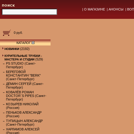
|
О МАГАЗИНЕ
|
АНОНСЫ
|
ВОП
0 руб.
КАТАЛОГ
(2192)
НОВИНКИ
КУРИТЕЛЬНЫЕ ТРУБКИ -
(529)
МАСТЕРА И СТУДИИ
PS STUDIO (Санкт-
Петербург)
БЕРЕГОВОЙ
КОНСТАНТИН "BERK"
(Санкт-Петербург)
ДЁМИН СЕРГЕЙ (Санкт-
Петербург)
КОВАЛЁВ РОМАН
DOCTOR`S PIPES (Санкт-
Петербург)
КОЗЫРЕВ НИКОЛАЙ
(Россия)
ПЕНЬКОВ АЛЕКСАНДР
(Россия)
ТУПИЦЫН АЛЕКСАНДР
(Санкт-Петербург)
ХАРЛАМОВ АЛЕКСЕЙ
(Россия)