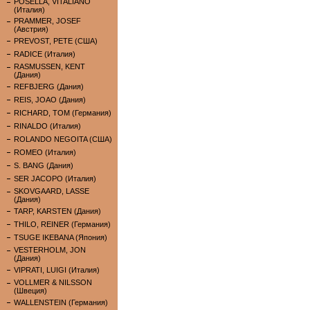
POSELLA, VITALIANO
(Италия)
PRAMMER, JOSEF
(Австрия)
PREVOST, PETE (США)
RADICE (Италия)
RASMUSSEN, KENT
(Дания)
REFBJERG (Дания)
REIS, JOAO (Дания)
RICHARD, TOM (Германия)
RINALDO (Италия)
ROLANDO NEGOITA (США)
ROMEO (Италия)
S. BANG (Дания)
SER JACOPO (Италия)
SKOVGAARD, LASSE
(Дания)
TARP, KARSTEN (Дания)
THILO, REINER (Германия)
TSUGE IKEBANA (Япония)
VESTERHOLM, JON
(Дания)
VIPRATI, LUIGI (Италия)
VOLLMER & NILSSON
(Швеция)
WALLENSTEIN (Германия)