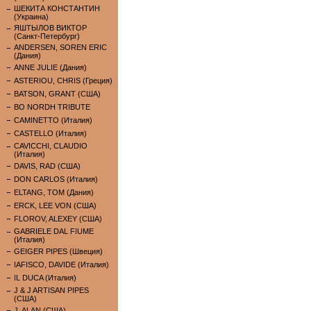
ШЕКИТА КОНСТАНТИН
(Украина)
ЯШТЫЛОВ ВИКТОР
(Санкт-Петербург)
ANDERSEN, SOREN ERIC
(Дания)
ANNE JULIE (Дания)
ASTERIOU, CHRIS (Греция)
BATSON, GRANT (США)
BO NORDH TRIBUTE
CAMINETTO (Италия)
CASTELLO (Италия)
CAVICCHI, CLAUDIO
(Италия)
DAVIS, RAD (США)
DON CARLOS (Италия)
ELTANG, TOM (Дания)
ERCK, LEE VON (США)
FLOROV, ALEXEY (США)
GABRIELE DAL FIUME
(Италия)
GEIGER PIPES (Швеция)
IAFISCO, DAVIDE (Италия)
IL DUCA (Италия)
J & J ARTISAN PIPES
(США)
J. ALAN (США)