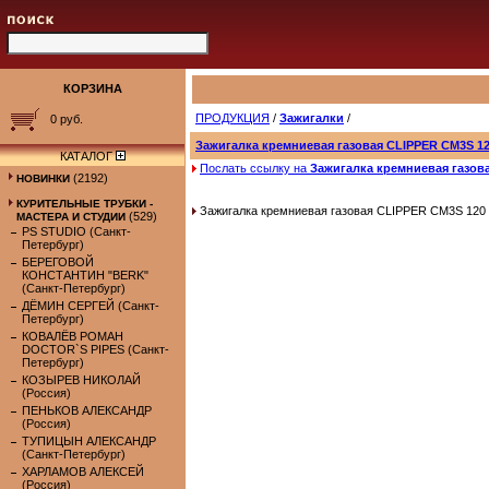
КОРЗИНА
ПРОДУКЦИЯ
/
Зажигалки
/
0 руб.
Зажигалка кремниевая газовая CLIPPER CM3S 12
КАТАЛОГ
Послать ссылку на
Зажигалка кремниевая газов
(2192)
НОВИНКИ
КУРИТЕЛЬНЫЕ ТРУБКИ -
Зажигалка кремниевая газовая CLIPPER CM3S 120 
(529)
МАСТЕРА И СТУДИИ
PS STUDIO (Санкт-
Петербург)
БЕРЕГОВОЙ
КОНСТАНТИН "BERK"
(Санкт-Петербург)
ДЁМИН СЕРГЕЙ (Санкт-
Петербург)
КОВАЛЁВ РОМАН
DOCTOR`S PIPES (Санкт-
Петербург)
КОЗЫРЕВ НИКОЛАЙ
(Россия)
ПЕНЬКОВ АЛЕКСАНДР
(Россия)
ТУПИЦЫН АЛЕКСАНДР
(Санкт-Петербург)
ХАРЛАМОВ АЛЕКСЕЙ
(Россия)