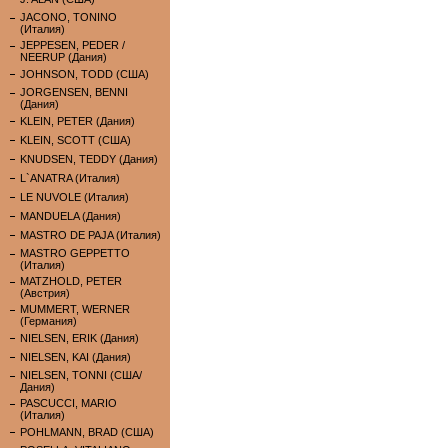
JACONO, TONINO
(Италия)
JEPPESEN, PEDER /
NEERUP (Дания)
JOHNSON, TODD (США)
JORGENSEN, BENNI
(Дания)
KLEIN, PETER (Дания)
KLEIN, SCOTT (США)
KNUDSEN, TEDDY (Дания)
L`ANATRA (Италия)
LE NUVOLE (Италия)
MANDUELA (Дания)
MASTRO DE PAJA (Италия)
MASTRO GEPPETTO
(Италия)
MATZHOLD, PETER
(Австрия)
MUMMERT, WERNER
(Германия)
NIELSEN, ERIK (Дания)
NIELSEN, KAI (Дания)
NIELSEN, TONNI (США/
Дания)
PASCUCCI, MARIO
(Италия)
POHLMANN, BRAD (США)