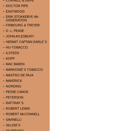
CORNELL & DIEHL
DOCTOR PIPE
EASTWOOD
ERIK STOKKEBYE 4th
GENERATION
FRIBOURG & TREYER
G. L. PEASE
JOHN AYLESBURY
HERMIT CAPTAIN EARLE`S
HU-TOBACCO
ILSTEDS
KOPP
MAC BAREN
MARKONIE`S TOBACCO
MASTRO DE PAJA
MAVERICK
NORDING
PESSE CANOE
PETERSON
RATTRAY`S
ROBERT LEWIS
ROBERT McCONNELL
SAVINELLI
SILLEM`S
SILVERADO