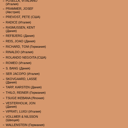
POSELLA, VITALIANO
(Италия)
PRAMMER, JOSEF
(Австрия)
PREVOST, PETE (США)
RADICE (Италия)
RASMUSSEN, KENT
(Дания)
REFBJERG (Дания)
REIS, JOAO (Дания)
RICHARD, TOM (Германия)
RINALDO (Италия)
ROLANDO NEGOITA (США)
ROMEO (Италия)
S. BANG (Дания)
SER JACOPO (Италия)
SKOVGAARD, LASSE
(Дания)
TARP, KARSTEN (Дания)
THILO, REINER (Германия)
TSUGE IKEBANA (Япония)
VESTERHOLM, JON
(Дания)
VIPRATI, LUIGI (Италия)
VOLLMER & NILSSON
(Швеция)
WALLENSTEIN (Германия)