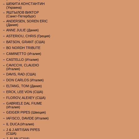
ШЕКИТА КОНСТАНТИН
(Украина)
ЯШТЫЛОВ ВИКТОР
(Санкт-Петербург)
ANDERSEN, SOREN ERIC
(Дания)
ANNE JULIE (Дания)
ASTERIOU, CHRIS (Греция)
BATSON, GRANT (США)
BO NORDH TRIBUTE
CAMINETTO (Италия)
CASTELLO (Италия)
CAVICCHI, CLAUDIO
(Италия)
DAVIS, RAD (США)
DON CARLOS (Италия)
ELTANG, TOM (Дания)
ERCK, LEE VON (США)
FLOROV, ALEXEY (США)
GABRIELE DAL FIUME
(Италия)
GEIGER PIPES (Швеция)
IAFISCO, DAVIDE (Италия)
IL DUCA (Италия)
J & J ARTISAN PIPES
(США)
J. ALAN (США)