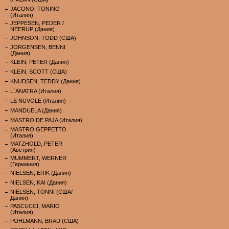
JACONO, TONINO
(Италия)
JEPPESEN, PEDER /
NEERUP (Дания)
JOHNSON, TODD (США)
JORGENSEN, BENNI
(Дания)
KLEIN, PETER (Дания)
KLEIN, SCOTT (США)
KNUDSEN, TEDDY (Дания)
L`ANATRA (Италия)
LE NUVOLE (Италия)
MANDUELA (Дания)
MASTRO DE PAJA (Италия)
MASTRO GEPPETTO
(Италия)
MATZHOLD, PETER
(Австрия)
MUMMERT, WERNER
(Германия)
NIELSEN, ERIK (Дания)
NIELSEN, KAI (Дания)
NIELSEN, TONNI (США/
Дания)
PASCUCCI, MARIO
(Италия)
POHLMANN, BRAD (США)