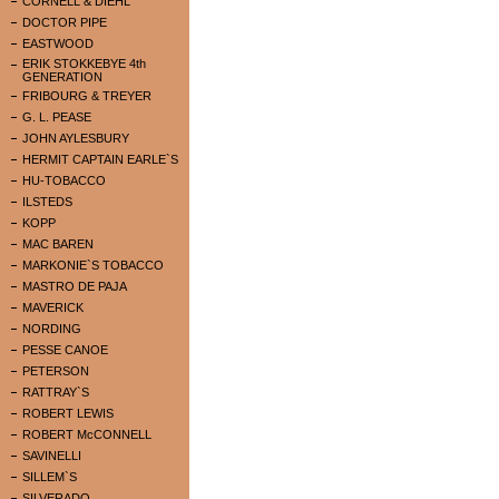
CORNELL & DIEHL
DOCTOR PIPE
EASTWOOD
ERIK STOKKEBYE 4th
GENERATION
FRIBOURG & TREYER
G. L. PEASE
JOHN AYLESBURY
HERMIT CAPTAIN EARLE`S
HU-TOBACCO
ILSTEDS
KOPP
MAC BAREN
MARKONIE`S TOBACCO
MASTRO DE PAJA
MAVERICK
NORDING
PESSE CANOE
PETERSON
RATTRAY`S
ROBERT LEWIS
ROBERT McCONNELL
SAVINELLI
SILLEM`S
SILVERADO