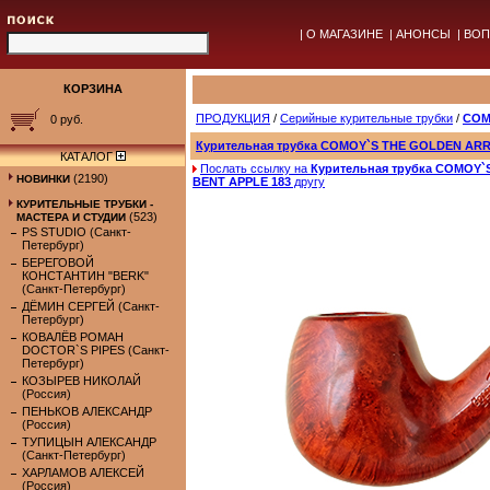
|
О МАГАЗИНЕ
|
АНОНСЫ
|
ВОП
КОРЗИНА
ПРОДУКЦИЯ
/
Серийные курительные трубки
/
COM
0 руб.
Курительная трубка COMOY`S THE GOLDEN AR
КАТАЛОГ
Послать ссылку на
Курительная трубка COMOY
(2190)
НОВИНКИ
BENT APPLE 183
другу
КУРИТЕЛЬНЫЕ ТРУБКИ -
(523)
МАСТЕРА И СТУДИИ
PS STUDIO (Санкт-
Петербург)
БЕРЕГОВОЙ
КОНСТАНТИН "BERK"
(Санкт-Петербург)
ДЁМИН СЕРГЕЙ (Санкт-
Петербург)
КОВАЛЁВ РОМАН
DOCTOR`S PIPES (Санкт-
Петербург)
КОЗЫРЕВ НИКОЛАЙ
(Россия)
ПЕНЬКОВ АЛЕКСАНДР
(Россия)
ТУПИЦЫН АЛЕКСАНДР
(Санкт-Петербург)
ХАРЛАМОВ АЛЕКСЕЙ
(Россия)