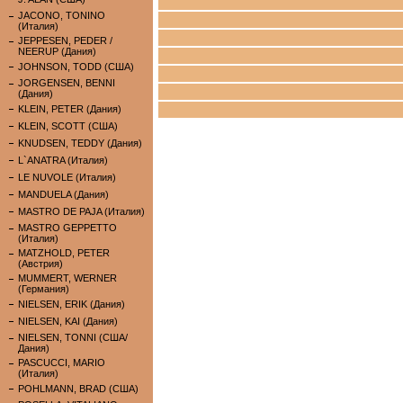
JACONO, TONINO
(Италия)
JEPPESEN, PEDER /
NEERUP (Дания)
JOHNSON, TODD (США)
JORGENSEN, BENNI
(Дания)
KLEIN, PETER (Дания)
KLEIN, SCOTT (США)
KNUDSEN, TEDDY (Дания)
L`ANATRA (Италия)
LE NUVOLE (Италия)
MANDUELA (Дания)
MASTRO DE PAJA (Италия)
MASTRO GEPPETTO
(Италия)
MATZHOLD, PETER
(Австрия)
MUMMERT, WERNER
(Германия)
NIELSEN, ERIK (Дания)
NIELSEN, KAI (Дания)
NIELSEN, TONNI (США/
Дания)
PASCUCCI, MARIO
(Италия)
POHLMANN, BRAD (США)