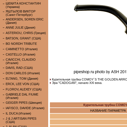
ШЕКИТА КОНСТАНТИН
(Украина)
ЯШТЫЛОВ ВИКТОР
(Санкт-Петербург)
ANDERSEN, SOREN ERIC
(Дания)
ANNE JULIE (Дания)
ASTERIOU, CHRIS (Греция)
BATSON, GRANT (США)
BO NORDH TRIBUTE
CAMINETTO (Италия)
CASTELLO (Италия)
CAVICCHI, CLAUDIO
(Италия)
DAVIS, RAD (США)
DON CARLOS (Италия)
ELTANG, TOM (Дания)
Курительная трубка COMOY`S THE GOLDEN ARRO
Эра "CADOGAN", начало XXI века.
ERCK, LEE VON (США)
FLOROV, ALEXEY (США)
GABRIELE DAL FIUME
(Италия)
GEIGER PIPES (Швеция)
Курительная трубка COMO
IAFISCO, DAVIDE (Италия)
НАЗВАНИЕ ПАРАМЕТРА
IL DUCA (Италия)
J & J ARTISAN PIPES
(США)
J. ALAN (США)