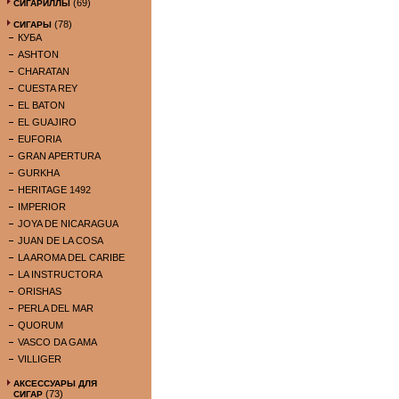
(69)
СИГАРИЛЛЫ
(78)
СИГАРЫ
КУБА
ASHTON
CHARATAN
CUESTA REY
EL BATON
EL GUAJIRO
EUFORIA
GRAN APERTURA
GURKHA
HERITAGE 1492
IMPERIOR
JOYA DE NICARAGUA
JUAN DE LA COSA
LA AROMA DEL CARIBE
LA INSTRUCTORA
ORISHAS
PERLA DEL MAR
QUORUM
VASCO DA GAMA
VILLIGER
АКСЕССУАРЫ ДЛЯ
(73)
СИГАР