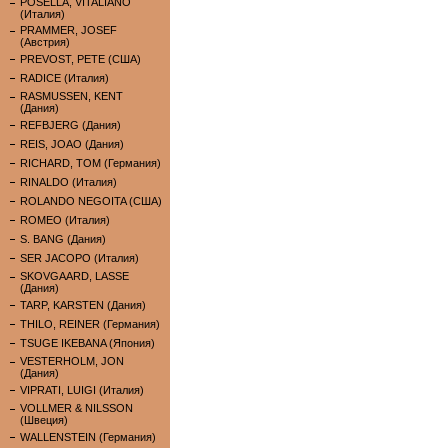
POSELLA, VITALIANO
(Италия)
PRAMMER, JOSEF
(Австрия)
PREVOST, PETE (США)
RADICE (Италия)
RASMUSSEN, KENT
(Дания)
REFBJERG (Дания)
REIS, JOAO (Дания)
RICHARD, TOM (Германия)
RINALDO (Италия)
ROLANDO NEGOITA (США)
ROMEO (Италия)
S. BANG (Дания)
SER JACOPO (Италия)
SKOVGAARD, LASSE
(Дания)
TARP, KARSTEN (Дания)
THILO, REINER (Германия)
TSUGE IKEBANA (Япония)
VESTERHOLM, JON
(Дания)
VIPRATI, LUIGI (Италия)
VOLLMER & NILSSON
(Швеция)
WALLENSTEIN (Германия)