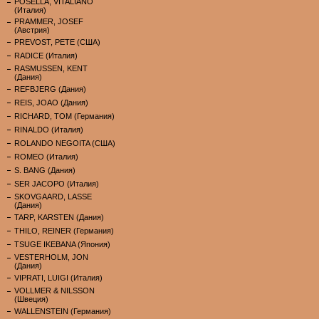
POSELLA, VITALIANO
(Италия)
PRAMMER, JOSEF
(Австрия)
PREVOST, PETE (США)
RADICE (Италия)
RASMUSSEN, KENT
(Дания)
REFBJERG (Дания)
REIS, JOAO (Дания)
RICHARD, TOM (Германия)
RINALDO (Италия)
ROLANDO NEGOITA (США)
ROMEO (Италия)
S. BANG (Дания)
SER JACOPO (Италия)
SKOVGAARD, LASSE
(Дания)
TARP, KARSTEN (Дания)
THILO, REINER (Германия)
TSUGE IKEBANA (Япония)
VESTERHOLM, JON
(Дания)
VIPRATI, LUIGI (Италия)
VOLLMER & NILSSON
(Швеция)
WALLENSTEIN (Германия)