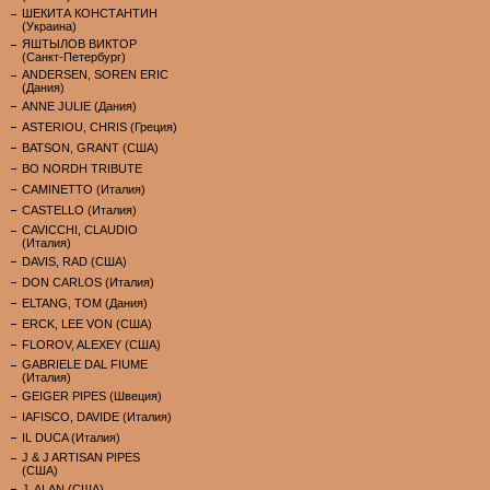
ШЕКИТА КОНСТАНТИН
(Украина)
ЯШТЫЛОВ ВИКТОР
(Санкт-Петербург)
ANDERSEN, SOREN ERIC
(Дания)
ANNE JULIE (Дания)
ASTERIOU, CHRIS (Греция)
BATSON, GRANT (США)
BO NORDH TRIBUTE
CAMINETTO (Италия)
CASTELLO (Италия)
CAVICCHI, CLAUDIO
(Италия)
DAVIS, RAD (США)
DON CARLOS (Италия)
ELTANG, TOM (Дания)
ERCK, LEE VON (США)
FLOROV, ALEXEY (США)
GABRIELE DAL FIUME
(Италия)
GEIGER PIPES (Швеция)
IAFISCO, DAVIDE (Италия)
IL DUCA (Италия)
J & J ARTISAN PIPES
(США)
J. ALAN (США)