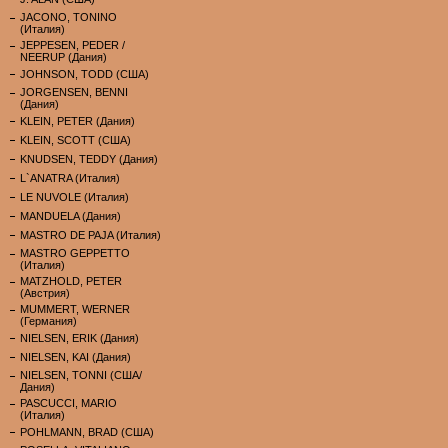
JACONO, TONINO
(Италия)
JEPPESEN, PEDER /
NEERUP (Дания)
JOHNSON, TODD (США)
JORGENSEN, BENNI
(Дания)
KLEIN, PETER (Дания)
KLEIN, SCOTT (США)
KNUDSEN, TEDDY (Дания)
L`ANATRA (Италия)
LE NUVOLE (Италия)
MANDUELA (Дания)
MASTRO DE PAJA (Италия)
MASTRO GEPPETTO
(Италия)
MATZHOLD, PETER
(Австрия)
MUMMERT, WERNER
(Германия)
NIELSEN, ERIK (Дания)
NIELSEN, KAI (Дания)
NIELSEN, TONNI (США/
Дания)
PASCUCCI, MARIO
(Италия)
POHLMANN, BRAD (США)