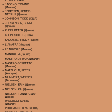
JACONO, TONINO
(Италия)
JEPPESEN, PEDER /
NEERUP (Дания)
JOHNSON, TODD (США)
JORGENSEN, BENNI
(Дания)
KLEIN, PETER (Дания)
KLEIN, SCOTT (США)
KNUDSEN, TEDDY (Дания)
L`ANATRA (Италия)
LE NUVOLE (Италия)
MANDUELA (Дания)
MASTRO DE PAJA (Италия)
MASTRO GEPPETTO
(Италия)
MATZHOLD, PETER
(Австрия)
MUMMERT, WERNER
(Германия)
NIELSEN, ERIK (Дания)
NIELSEN, KAI (Дания)
NIELSEN, TONNI (США/
Дания)
PASCUCCI, MARIO
(Италия)
POHLMANN, BRAD (США)