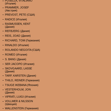
POSELLA, VITALIANO
(Италия)
PRAMMER, JOSEF
(Австрия)
PREVOST, PETE (США)
RADICE (Италия)
RASMUSSEN, KENT
(Дания)
REFBJERG (Дания)
REIS, JOAO (Дания)
RICHARD, TOM (Германия)
RINALDO (Италия)
ROLANDO NEGOITA (США)
ROMEO (Италия)
S. BANG (Дания)
SER JACOPO (Италия)
SKOVGAARD, LASSE
(Дания)
TARP, KARSTEN (Дания)
THILO, REINER (Германия)
TSUGE IKEBANA (Япония)
VESTERHOLM, JON
(Дания)
VIPRATI, LUIGI (Италия)
VOLLMER & NILSSON
(Швеция)
WALLENSTEIN (Германия)