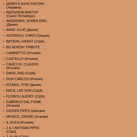
ШЕКИТА КОНСТАНТИН
(Украина)
ЯШТЫЛОВ ВИКТОР
(Санкт-Петербург)
ANDERSEN, SOREN ERIC
(Дания)
ANNE JULIE (Дания)
ASTERIOU, CHRIS (Греция)
BATSON, GRANT (США)
BO NORDH TRIBUTE
CAMINETTO (Италия)
CASTELLO (Италия)
CAVICCHI, CLAUDIO
(Италия)
DAVIS, RAD (США)
DON CARLOS (Италия)
ELTANG, TOM (Дания)
ERCK, LEE VON (США)
FLOROV, ALEXEY (США)
GABRIELE DAL FIUME
(Италия)
GEIGER PIPES (Швеция)
IAFISCO, DAVIDE (Италия)
IL DUCA (Италия)
J & J ARTISAN PIPES
(США)
J. ALAN (США)