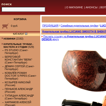
|
О МАГАЗИНЕ
|
АНОНСЫ
|
ВОП
КОРЗИНА
ПРОДУКЦИЯ
/
Серийные курительные трубки
/
LUC
0 руб.
Курительная трубка LUCIANO SMOOTH B SHEKI
КАТАЛОГ
Послать ссылку на
Курительная трубка LUCIAN
(2192)
НОВИНКИ
DESIGN
другу
КУРИТЕЛЬНЫЕ ТРУБКИ -
(529)
МАСТЕРА И СТУДИИ
PS STUDIO (Санкт-
Петербург)
БЕРЕГОВОЙ
КОНСТАНТИН "BERK"
(Санкт-Петербург)
ДЁМИН СЕРГЕЙ (Санкт-
Петербург)
КОВАЛЁВ РОМАН
DOCTOR`S PIPES (Санкт-
Петербург)
КОЗЫРЕВ НИКОЛАЙ
(Россия)
ПЕНЬКОВ АЛЕКСАНДР
(Россия)
ТУПИЦЫН АЛЕКСАНДР
(Санкт-Петербург)
ХАРЛАМОВ АЛЕКСЕЙ
(Россия)