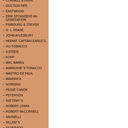
CORNELL & DIEHL
DOCTOR PIPE
EASTWOOD
ERIK STOKKEBYE 4th
GENERATION
FRIBOURG & TREYER
G. L. PEASE
JOHN AYLESBURY
HERMIT CAPTAIN EARLE`S
HU-TOBACCO
ILSTEDS
KOPP
MAC BAREN
MARKONIE`S TOBACCO
MASTRO DE PAJA
MAVERICK
NORDING
PESSE CANOE
PETERSON
RATTRAY`S
ROBERT LEWIS
ROBERT McCONNELL
SAVINELLI
SILLEM`S
SILVERADO