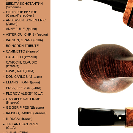
ШЕКИТА КОНСТАНТИН
(Украина)
ЯШТЫЛОВ ВИКТОР
(Санкт-Петербург)
ANDERSEN, SOREN ERIC
(Дания)
ANNE JULIE (Дания)
ASTERIOU, CHRIS (Греция)
BATSON, GRANT (США)
BO NORDH TRIBUTE
CAMINETTO (Италия)
CASTELLO (Италия)
CAVICCHI, CLAUDIO
(Италия)
DAVIS, RAD (США)
DON CARLOS (Италия)
ELTANG, TOM (Дания)
ERCK, LEE VON (США)
FLOROV, ALEXEY (США)
GABRIELE DAL FIUME
(Италия)
GEIGER PIPES (Швеция)
IAFISCO, DAVIDE (Италия)
IL DUCA (Италия)
J & J ARTISAN PIPES
(США)
J. ALAN (США)