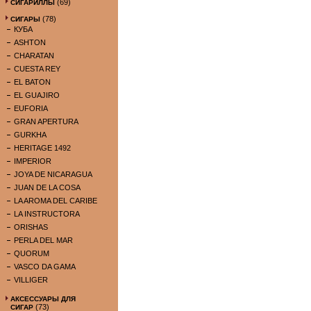
(69)
СИГАРИЛЛЫ
(78)
СИГАРЫ
КУБА
ASHTON
CHARATAN
CUESTA REY
EL BATON
EL GUAJIRO
EUFORIA
GRAN APERTURA
GURKHA
HERITAGE 1492
IMPERIOR
JOYA DE NICARAGUA
JUAN DE LA COSA
LA AROMA DEL CARIBE
LA INSTRUCTORA
ORISHAS
PERLA DEL MAR
QUORUM
VASCO DA GAMA
VILLIGER
АКСЕССУАРЫ ДЛЯ
(73)
СИГАР