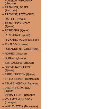
POSELLA, VITALIANO
(Италия)
PRAMMER, JOSEF
(Австрия)
PREVOST, PETE (США)
RADICE (Италия)
RASMUSSEN, KENT
(Дания)
REFBJERG (Дания)
REIS, JOAO (Дания)
RICHARD, TOM (Германия)
RINALDO (Италия)
ROLANDO NEGOITA (США)
ROMEO (Италия)
S. BANG (Дания)
SER JACOPO (Италия)
SKOVGAARD, LASSE
(Дания)
TARP, KARSTEN (Дания)
THILO, REINER (Германия)
TSUGE IKEBANA (Япония)
VESTERHOLM, JON
(Дания)
VIPRATI, LUIGI (Италия)
VOLLMER & NILSSON
(Швеция)
WALLENSTEIN (Германия)