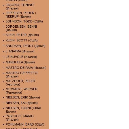
JACONO, TONINO
(Италия)
JEPPESEN, PEDER /
NEERUP (Дания)
JOHNSON, TODD (США)
JORGENSEN, BENNI
(Дания)
KLEIN, PETER (Дания)
KLEIN, SCOTT (США)
KNUDSEN, TEDDY (Дания)
L`ANATRA (Италия)
LE NUVOLE (Италия)
MANDUELA (Дания)
MASTRO DE PAJA (Италия)
MASTRO GEPPETTO
(Италия)
MATZHOLD, PETER
(Австрия)
MUMMERT, WERNER
(Германия)
NIELSEN, ERIK (Дания)
NIELSEN, KAI (Дания)
NIELSEN, TONNI (США/
Дания)
PASCUCCI, MARIO
(Италия)
POHLMANN, BRAD (США)