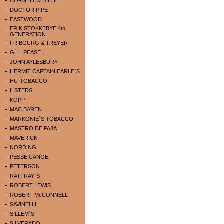
CORNELL & DIEHL
DOCTOR PIPE
EASTWOOD
ERIK STOKKEBYE 4th
GENERATION
FRIBOURG & TREYER
G. L. PEASE
JOHN AYLESBURY
HERMIT CAPTAIN EARLE`S
HU-TOBACCO
ILSTEDS
KOPP
MAC BAREN
MARKONIE`S TOBACCO
MASTRO DE PAJA
MAVERICK
NORDING
PESSE CANOE
PETERSON
RATTRAY`S
ROBERT LEWIS
ROBERT McCONNELL
SAVINELLI
SILLEM`S
SILVERADO