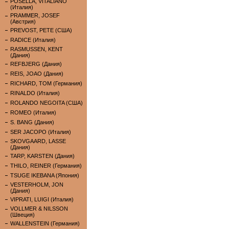
POSELLA, VITALIANO
(Италия)
PRAMMER, JOSEF
(Австрия)
PREVOST, PETE (США)
RADICE (Италия)
RASMUSSEN, KENT
(Дания)
REFBJERG (Дания)
REIS, JOAO (Дания)
RICHARD, TOM (Германия)
RINALDO (Италия)
ROLANDO NEGOITA (США)
ROMEO (Италия)
S. BANG (Дания)
SER JACOPO (Италия)
SKOVGAARD, LASSE
(Дания)
TARP, KARSTEN (Дания)
THILO, REINER (Германия)
TSUGE IKEBANA (Япония)
VESTERHOLM, JON
(Дания)
VIPRATI, LUIGI (Италия)
VOLLMER & NILSSON
(Швеция)
WALLENSTEIN (Германия)