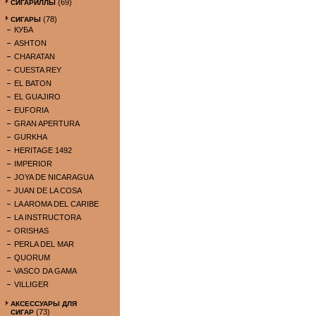
(69)
СИГАРИЛЛЫ
(78)
СИГАРЫ
КУБА
ASHTON
CHARATAN
CUESTA REY
EL BATON
EL GUAJIRO
EUFORIA
GRAN APERTURA
GURKHA
HERITAGE 1492
IMPERIOR
JOYA DE NICARAGUA
JUAN DE LA COSA
LA AROMA DEL CARIBE
LA INSTRUCTORA
ORISHAS
PERLA DEL MAR
QUORUM
VASCO DA GAMA
VILLIGER
АКСЕССУАРЫ ДЛЯ
(73)
СИГАР