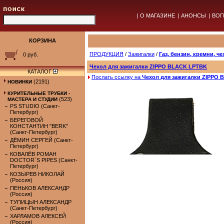
|
О МАГАЗИНЕ
|
АНОНСЫ
|
ВОП
КОРЗИНА
ПРОДУКЦИЯ
/
Зажигалки
/
Газ, бензин, кремни, ч
0 руб.
Чехол для зажигалки ZIPPO BLACK LPTBK
КАТАЛОГ
Послать ссылку на
Чехол для зажигалки ZIPPO
(2191)
НОВИНКИ
КУРИТЕЛЬНЫЕ ТРУБКИ -
(523)
МАСТЕРА И СТУДИИ
PS STUDIO (Санкт-
Петербург)
БЕРЕГОВОЙ
КОНСТАНТИН "BERK"
(Санкт-Петербург)
ДЁМИН СЕРГЕЙ (Санкт-
Петербург)
КОВАЛЁВ РОМАН
DOCTOR`S PIPES (Санкт-
Петербург)
КОЗЫРЕВ НИКОЛАЙ
(Россия)
ПЕНЬКОВ АЛЕКСАНДР
(Россия)
ТУПИЦЫН АЛЕКСАНДР
(Санкт-Петербург)
ХАРЛАМОВ АЛЕКСЕЙ
(Россия)