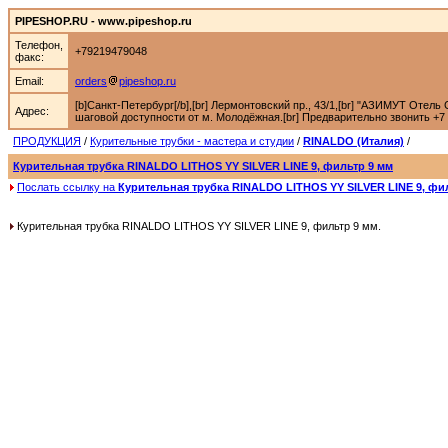
PIPESHOP.RU - www.pipeshop.ru
Телефон,
+79219479048
факс:
Email:
orders
pipeshop.ru
[b]Санкт-Петербург[/b],[br] Лермонтовский пр., 43/1,[br] "АЗИМУТ Отель С
Адрес:
шаговой доступности от м. Молодёжная.[br] Предварительно звонить +7 92
ПРОДУКЦИЯ
/
Курительные трубки - мастера и студии
/
RINALDO (Италия)
/
Курительная трубка RINALDO LITHOS YY SILVER LINE 9, фильтр 9 мм
Послать ссылку на
Курительная трубка RINALDO LITHOS YY SILVER LINE 9, фи
Курительная трубка RINALDO LITHOS YY SILVER LINE 9, фильтр 9 мм.