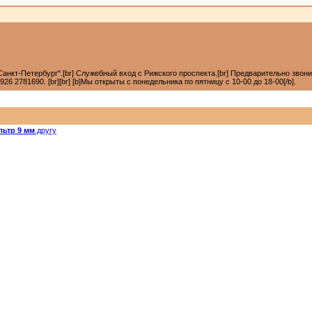
анкт-Петербург".[br] Служебный вход с Рижского проспекта.[br] Предварительно звонить +7
6 2781690. [br][br] [b]Мы открыты с понедельника по пятницу с 10-00 до 18-00[/b].
льтр 9 мм
другу