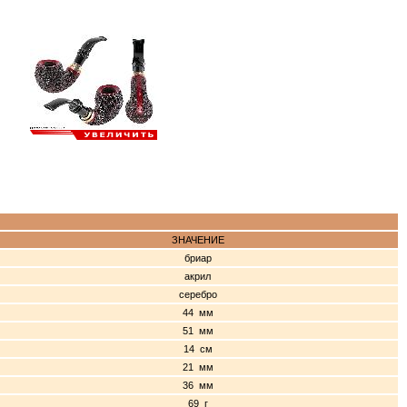
ЗНАЧЕНИЕ
бриар
акрил
серебро
44 мм
51 мм
14 см
21 мм
36 мм
69 г