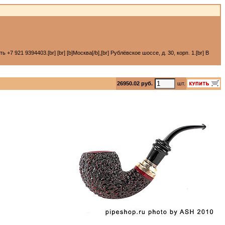
 921 9394403.[br] [br] [b]Москва[/b],[br] Рублёвское шоссе, д. 30, корп. 1.[br] В
26950.02 руб.
шт.