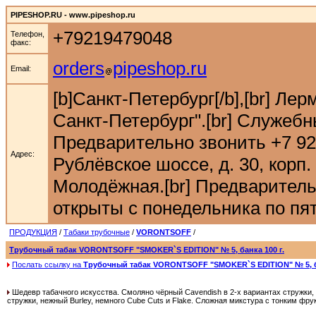
PIPESHOP.RU - www.pipeshop.ru
+79219479048
Телефон,
факс:
orders
pipeshop.ru
Email:
[b]Санкт-Петербург[/b],[br] Ле
Санкт-Петербург".[br] Служебн
Предварительно звонить +7 921 9
Адрес:
Рублёвское шоссе, д. 30, корп. 
Молодёжная.[br] Предварительн
открыты с понедельника по пятн
ПРОДУКЦИЯ
/
Табаки трубочные
/
VORONTSOFF
/
Трубочный табак VORONTSOFF "SMOKER`S EDITION" № 5, банка 100 г.
Послать ссылку на
Трубочный табак VORONTSOFF "SMOKER`S EDITION" № 5, ба
Шедевр табачного искусства. Смоляно чёрный Cavendish в 2-х вариантах стружки, тр
стружки, нежный Burley, немного Cube Cuts и Flake. Сложная микстура с тонким фр