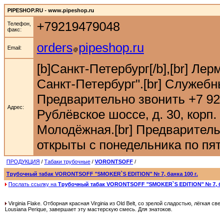
PIPESHOP.RU - www.pipeshop.ru
+79219479048
Телефон,
факс:
orders
pipeshop.ru
Email:
[b]Санкт-Петербург[/b],[br] Ле
Санкт-Петербург".[br] Служебн
Предварительно звонить +7 921 9
Адрес:
Рублёвское шоссе, д. 30, корп. 
Молодёжная.[br] Предварительн
открыты с понедельника по пятн
ПРОДУКЦИЯ
/
Табаки трубочные
/
VORONTSOFF
/
Трубочный табак VORONTSOFF "SMOKER`S EDITION" № 7, банка 100 г.
Послать ссылку на
Трубочный табак VORONTSOFF "SMOKER`S EDITION" № 7, ба
Virginia Flake. Отборная красная Virginia из Old Belt, со зрелой сладостью, лёгкая с
Lousiana Perique, завершает эту мастерскую смесь. Для знатоков.