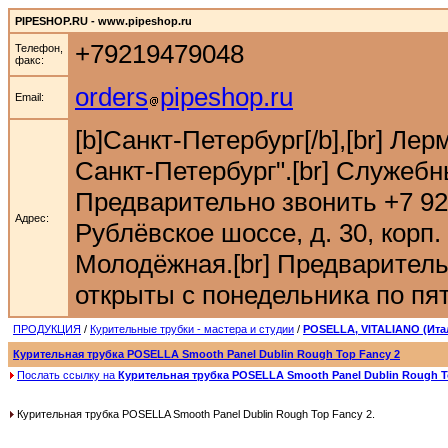
PIPESHOP.RU - www.pipeshop.ru
+79219479048
Телефон,
факс:
orders
pipeshop.ru
Email:
[b]Санкт-Петербург[/b],[br] Ле
Санкт-Петербург".[br] Служебн
Предварительно звонить +7 921 9
Адрес:
Рублёвское шоссе, д. 30, корп. 
Молодёжная.[br] Предварительн
открыты с понедельника по пятн
ПРОДУКЦИЯ
/
Курительные трубки - мастера и студии
/
POSELLA, VITALIANO (Ита
Курительная трубка POSELLA Smooth Panel Dublin Rough Top Fancy 2
Послать ссылку на
Курительная трубка POSELLA Smooth Panel Dublin Rough T
Курительная трубка POSELLA Smooth Panel Dublin Rough Top Fancy 2.