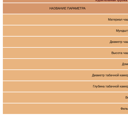
Курительная труб
НАЗВАНИЕ ПАРАМЕТРА
Материал ча
Мундшт
Диаметр ча
Высота ча
Дли
Диаметр табачной каме
Глубина табачной каме
В
Филь