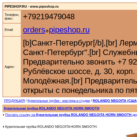
PIPESHOP.RU - www.pipeshop.ru
+79219479048
Телефон,
факс:
orders
pipeshop.ru
Email:
[b]Санкт-Петербург[/b],[br] Ле
Санкт-Петербург".[br] Служебн
Предварительно звонить +7 921 9
Адрес:
Рублёвское шоссе, д. 30, корп. 
Молодёжная.[br] Предварительн
открыты с понедельника по пятн
ПРОДУКЦИЯ
/
Курительные трубки - мастера и студии
/
ROLANDO NEGOITA (США
Курительная трубка ROLANDO NEGOITA HORN SMOOTH
Послать ссылку на
Курительная трубка ROLANDO NEGOITA HORN SMOOTH
др
Курительная трубка ROLANDO NEGOITA HORN SMOOTH.