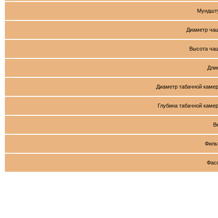
Мундшт
Диаметр ча
Высота ча
Дли
Диаметр табачной каме
Глубина табачной каме
В
Филь
Фас