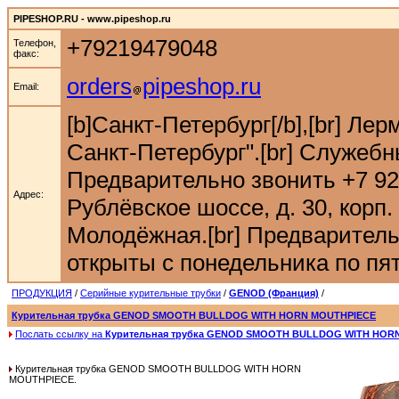
PIPESHOP.RU - www.pipeshop.ru
+79219479048
Телефон,
факс:
orders
pipeshop.ru
Email:
[b]Санкт-Петербург[/b],[br] Ле
Санкт-Петербург".[br] Служебн
Предварительно звонить +7 921 9
Адрес:
Рублёвское шоссе, д. 30, корп. 
Молодёжная.[br] Предварительн
открыты с понедельника по пятн
ПРОДУКЦИЯ
/
Серийные курительные трубки
/
GENOD (Франция)
/
Курительная трубка GENOD SMOOTH BULLDOG WITH HORN MOUTHPIECE
Послать ссылку на
Курительная трубка GENOD SMOOTH BULLDOG WITH HOR
Курительная трубка GENOD SMOOTH BULLDOG WITH HORN
MOUTHPIECE.