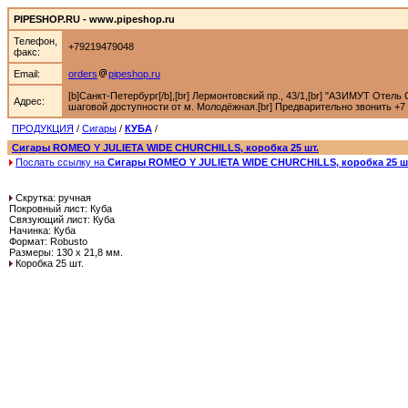
PIPESHOP.RU - www.pipeshop.ru
Телефон,
+79219479048
факс:
Email:
orders
pipeshop.ru
[b]Санкт-Петербург[/b],[br] Лермонтовский пр., 43/1,[br] "АЗИМУТ Отель С
Адрес:
шаговой доступности от м. Молодёжная.[br] Предварительно звонить +7 92
ПРОДУКЦИЯ
/
Сигары
/
КУБА
/
Сигары ROMEO Y JULIETA WIDE CHURCHILLS, коробка 25 шт.
Послать ссылку на
Сигары ROMEO Y JULIETA WIDE CHURCHILLS, коробка 25 ш
Cкрутка: ручная
Покровный лист: Куба
Связующий лист: Куба
Начинка: Куба
Формат: Robusto
Размеры: 130 х 21,8 мм.
Коробка 25 шт.