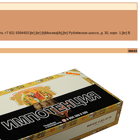
 921 9394403.[br] [br] [b]Москва[/b],[br] Рублёвское шоссе, д. 30, корп. 1.[br] В
заказ