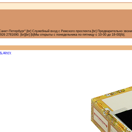
анкт-Петербург".[br] Служебный вход с Рижского проспекта.[br] Предварительно звонить +7
6 2781690. [br][br] [b]Мы открыты с понедельника по пятницу с 10-00 до 18-00[/b].
т.
другу